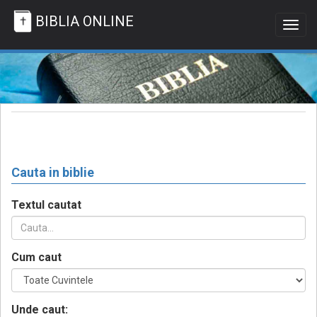
BIBLIA ONLINE
Togg
navig
Cauta in biblie
Textul cautat
Cum caut
Unde caut: