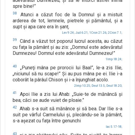
adevăratul Dumnezeu, şi să le întorci astfel inima
spre bine!”
38
Atunci a căzut foc de la Domnul şi a mistuit
arderea de tot, lemnele, pietrele şi pământul, şi a
supt şi apa care era în şanţ.
Lev 9.24;
Jud 6.21;
1Cron 21.26;
2Cron 7.1;
39
Când a văzut tot poporul lucrul acesta, au căzut
cu faţa la pământ şi au zis: „Domnul este adevăratul
Dumnezeu! Domnul este adevăratul Dumnezeu!”
1Imp 18.24;
40
„Puneţi mâna pe prorocii lui Baal”, le-a zis Ilie,
„niciunul să nu scape!” Şi au pus mâna pe ei. Ilie i-a
coborât la pârâul Chison şi i-a înjunghiat acolo.
2Imp 10.25;
Deut 13.5;
Deut 18.20;
41
Apoi Ilie a zis lui Ahab: „Suie-te de mănâncă şi
bea; căci se aude vuiet de ploaie.”
42
Ahab s-a suit să mănânce şi să bea. Dar Ilie s-a
suit pe vârful Carmelului şi, plecându-se la pământ,
s-a aşezat cu faţa între genunchi
Iac 5.17-18;
43