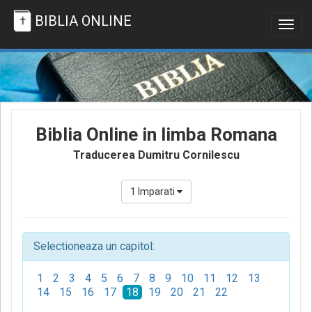
BIBLIA ONLINE
Togg
navig
Biblia Online in limba Romana
Traducerea Dumitru Cornilescu
1 Imparati
Selectioneaza un capitol:
1
2
3
4
5
6
7
8
9
10
11
12
13
14
15
16
17
18
19
20
21
22