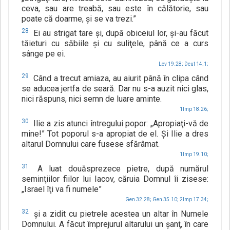
ceva, sau are treabă, sau este în călătorie, sau
poate că doarme, şi se va trezi.”
28
Ei au strigat tare şi, după obiceiul lor, şi-au făcut
tăieturi cu săbiile şi cu suliţele, până ce a curs
sânge pe ei.
Lev 19.28;
Deut 14.1;
29
Când a trecut amiaza, au aiurit până în clipa când
se aducea jertfa de seară. Dar nu s-a auzit nici glas,
nici răspuns, nici semn de luare aminte.
1Imp 18.26;
30
Ilie a zis atunci întregului popor: „Apropiaţi-vă de
mine!” Tot poporul s-a apropiat de el. Şi Ilie a dres
altarul Domnului care fusese sfărâmat.
1Imp 19.10;
31
A luat douăsprezece pietre, după numărul
seminţiilor fiilor lui Iacov, căruia Domnul îi zisese:
„Israel îţi va fi numele”
Gen 32.28;
Gen 35.10;
2Imp 17.34;
32
şi a zidit cu pietrele acestea un altar în Numele
Domnului. A făcut împrejurul altarului un şanţ, în care