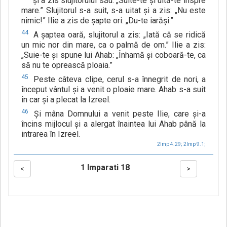
şi a zis slujitorului său: „Suite-te şi uită-te înspre
mare.” Slujitorul s-a suit, s-a uitat şi a zis: „Nu este
nimic!” Ilie a zis de şapte ori: „Du-te iarăşi.”
44
A şaptea oară, slujitorul a zis: „Iată că se ridică
un mic nor din mare, ca o palmă de om.” Ilie a zis:
„Suie-te şi spune lui Ahab: „Înhamă şi coboară-te, ca
să nu te oprească ploaia.”
45
Peste câteva clipe, cerul s-a înnegrit de nori, a
început vântul şi a venit o ploaie mare. Ahab s-a suit
în car şi a plecat la Izreel.
46
Şi mâna Domnului a venit peste Ilie, care şi-a
încins mijlocul şi a alergat înaintea lui Ahab până la
intrarea în Izreel.
2Imp 4.29;
2Imp 9.1;
1 Imparati 18
<
>