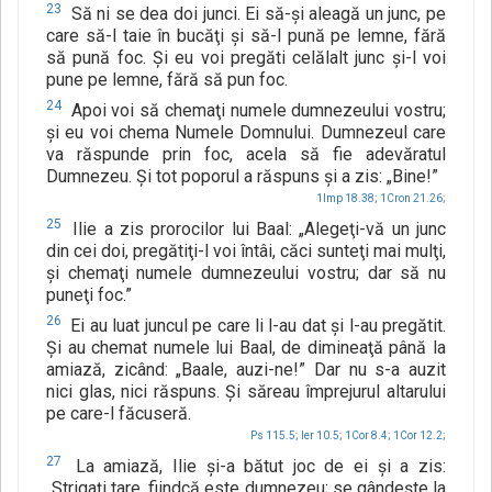
23
Să ni se dea doi junci. Ei să-şi aleagă un junc, pe
care să-l taie în bucăţi şi să-l pună pe lemne, fără
să pună foc. Şi eu voi pregăti celălalt junc şi-l voi
pune pe lemne, fără să pun foc.
24
Apoi voi să chemaţi numele dumnezeului vostru;
şi eu voi chema Numele Domnului. Dumnezeul care
va răspunde prin foc, acela să fie adevăratul
Dumnezeu. Şi tot poporul a răspuns şi a zis: „Bine!”
1Imp 18.38;
1Cron 21.26;
25
Ilie a zis prorocilor lui Baal: „Alegeţi-vă un junc
din cei doi, pregătiţi-l voi întâi, căci sunteţi mai mulţi,
şi chemaţi numele dumnezeului vostru; dar să nu
puneţi foc.”
26
Ei au luat juncul pe care li l-au dat şi l-au pregătit.
Şi au chemat numele lui Baal, de dimineaţă până la
amiază, zicând: „Baale, auzi-ne!” Dar nu s-a auzit
nici glas, nici răspuns. Şi săreau împrejurul altarului
pe care-l făcuseră.
Ps 115.5;
Ier 10.5;
1Cor 8.4;
1Cor 12.2;
27
La amiază, Ilie şi-a bătut joc de ei şi a zis:
„Strigaţi tare, fiindcă este dumnezeu; se gândeşte la