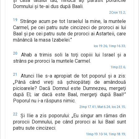
şi casa tatălui tău, fiindcă aţi părăsit poruncile
Domnului şi te-ai dus după Baali.
2Cron 15.2;
19
Strânge acum pe tot Israelul la mine, la muntele
Carmel, pe cei patru sute cincizeci de proroci ai lui
Baal şi pe cei patru sute de proroci ai Astarteii, care
mănâncă la masa Izabelei.”
Ios 19.26;
1Imp 16.33;
20
Ahab a trimis soli la toţi copiii lui Israel şi a
strâns pe proroci la muntele Carmel.
1Imp 22.6;
21
Atunci Ilie s-a apropiat de tot poporul şi a zis:
„Până când vreţi să şchiopătaţi de amândouă
picioarele? Dacă Domnul este Dumnezeu, mergeţi
după El; iar dacă este Baal, mergeţi după Baal!”
Poporul nu i-a răspuns nimic.
2Imp 17.41;
Mat 6.24;
Ios 24.15;
22
Şi Ilie a zis poporului: „Eu singur am rămas din
prorocii Domnului, pe când proroci ai lui Baal sunt
patru sute cincizeci.
1Imp 19.10-14;
1Imp 18.19;