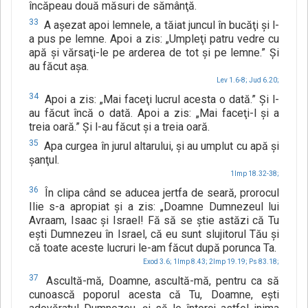
încăpeau două măsuri de sămânţă.
33
A aşezat apoi lemnele, a tăiat juncul în bucăţi şi l-
a pus pe lemne. Apoi a zis: „Umpleţi patru vedre cu
apă şi vărsaţi-le pe arderea de tot şi pe lemne.” Şi
au făcut aşa.
Lev 1.6-8;
Jud 6.20;
34
Apoi a zis: „Mai faceţi lucrul acesta o dată.” Şi l-
au făcut încă o dată. Apoi a zis: „Mai faceţi-l şi a
treia oară.” Şi l-au făcut şi a treia oară.
35
Apa curgea în jurul altarului, şi au umplut cu apă şi
şanţul.
1Imp 18.32-38;
36
În clipa când se aducea jertfa de seară, prorocul
Ilie s-a apropiat şi a zis: „Doamne Dumnezeul lui
Avraam, Isaac şi Israel! Fă să se ştie astăzi că Tu
eşti Dumnezeu în Israel, că eu sunt slujitorul Tău şi
că toate aceste lucruri le-am făcut după porunca Ta.
Exod 3.6;
1Imp 8.43;
2Imp 19.19;
Ps 83.18;
37
Ascultă-mă, Doamne, ascultă-mă, pentru ca să
cunoască poporul acesta că Tu, Doamne, eşti