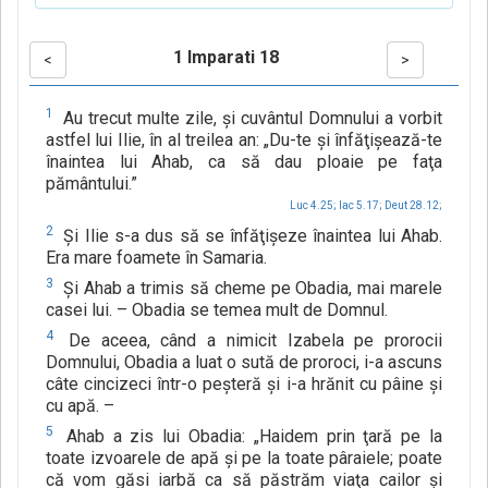
1 Imparati 18
<
>
1
Au trecut multe zile, şi cuvântul Domnului a vorbit
astfel lui Ilie, în al treilea an: „Du-te şi înfăţişează-te
înaintea lui Ahab, ca să dau ploaie pe faţa
pământului.”
Luc 4.25;
Iac 5.17;
Deut 28.12;
2
Şi Ilie s-a dus să se înfăţişeze înaintea lui Ahab.
Era mare foamete în Samaria.
3
Şi Ahab a trimis să cheme pe Obadia, mai marele
casei lui. – Obadia se temea mult de Domnul.
4
De aceea, când a nimicit Izabela pe prorocii
Domnului, Obadia a luat o sută de proroci, i-a ascuns
câte cincizeci într-o peşteră şi i-a hrănit cu pâine şi
cu apă. –
5
Ahab a zis lui Obadia: „Haidem prin ţară pe la
toate izvoarele de apă şi pe la toate pâraiele; poate
că vom găsi iarbă ca să păstrăm viaţa cailor şi