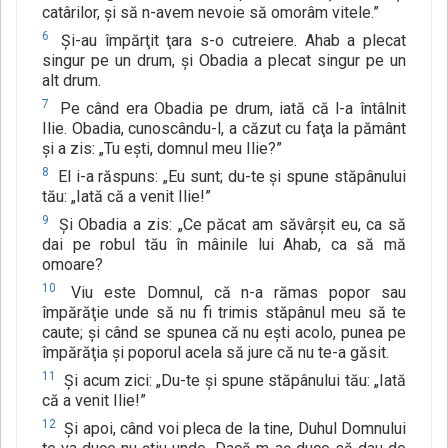
catârilor, şi să n-avem nevoie să omorâm vitele.”
6
Şi-au împărţit ţara s-o cutreiere. Ahab a plecat
singur pe un drum, şi Obadia a plecat singur pe un
alt drum.
7
Pe când era Obadia pe drum, iată că l-a întâlnit
Ilie. Obadia, cunoscându-l, a căzut cu faţa la pământ
şi a zis: „Tu eşti, domnul meu Ilie?”
8
El i-a răspuns: „Eu sunt; du-te şi spune stăpânului
tău: „Iată că a venit Ilie!”
9
Şi Obadia a zis: „Ce păcat am săvârşit eu, ca să
dai pe robul tău în mâinile lui Ahab, ca să mă
omoare?
10
Viu este Domnul, că n-a rămas popor sau
împărăţie unde să nu fi trimis stăpânul meu să te
caute; şi când se spunea că nu eşti acolo, punea pe
împărăţia şi poporul acela să jure că nu te-a găsit.
11
Şi acum zici: „Du-te şi spune stăpânului tău: „Iată
că a venit Ilie!”
12
Şi apoi, când voi pleca de la tine, Duhul Domnului