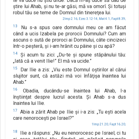
te va duce nu ştiu unde. Dacă m-aş duce să dau de
ştire lui Ahab, şi nu te-ar găsi, mă va omorî. Şi totuşi
robul tău se teme de Domnul din tinereţea lui.
2Imp 2.16;
Ezec 3.12-14;
Mat 4.1;
Fapt 8.39;
13
Nu s-a spus oare domnului meu ce am făcut
când a ucis Izabela pe prorocii Domnului? Cum am
ascuns o sută de proroci ai Domnului, câte cincizeci
într-o peşteră, şi i-am hrănit cu pâine şi cu apă?
14
Şi acum tu zici: „Du-te şi spune stăpânului tău:
„Iată că a venit Ilie!” El mă va ucide.”
15
Dar Ilie a zis: „Viu este Domnul oştirilor al cărui
slujitor sunt, că astăzi mă voi înfăţişa înaintea lui
Ahab.”
16
Obadia, ducându-se înaintea lui Ahab, l-a
înştiinţat despre lucrul acesta. Şi Ahab s-a dus
înaintea lui Ilie.
17
Abia a zărit Ahab pe Ilie şi i-a zis: „Tu eşti acela
care nenoroceşti pe Israel?”
1Imp 21.20;
Fapt 16.20;
18
Ilie a răspuns: „Nu eu nenorocesc pe Israel; ci tu