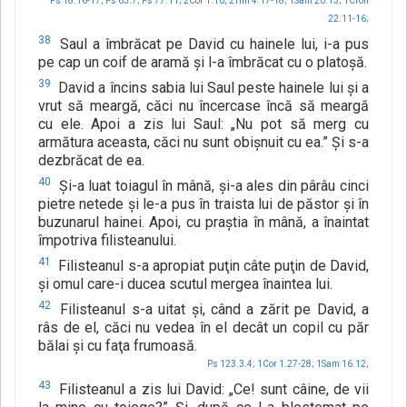
Ps 18.16-17;
Ps 63.7;
Ps 77.11;
2Cor 1.10;
2Tim 4.17-18;
1Sam 20.13;
1Cron
22.11-16;
38
Saul a îmbrăcat pe David cu hainele lui, i-a pus
pe cap un coif de aramă şi l-a îmbrăcat cu o platoşă.
39
David a încins sabia lui Saul peste hainele lui şi a
vrut să meargă, căci nu încercase încă să meargă
cu ele. Apoi a zis lui Saul: „Nu pot să merg cu
armătura aceasta, căci nu sunt obişnuit cu ea.” Şi s-a
dezbrăcat de ea.
40
Şi-a luat toiagul în mână, şi-a ales din pârâu cinci
pietre netede şi le-a pus în traista lui de păstor şi în
buzunarul hainei. Apoi, cu praştia în mână, a înaintat
împotriva filisteanului.
41
Filisteanul s-a apropiat puţin câte puţin de David,
şi omul care-i ducea scutul mergea înaintea lui.
42
Filisteanul s-a uitat şi, când a zărit pe David, a
râs de el, căci nu vedea în el decât un copil cu păr
bălai şi cu faţa frumoasă.
Ps 123.3.4;
1Cor 1.27-28;
1Sam 16.12;
43
Filisteanul a zis lui David: „Ce! sunt câine, de vii