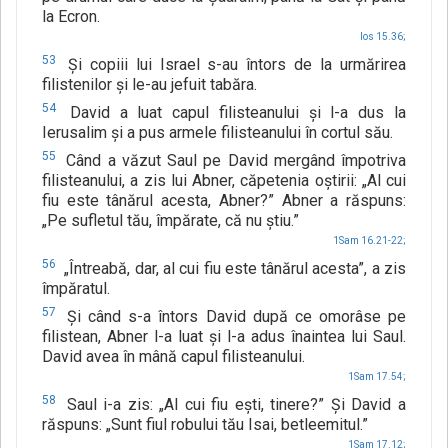
la Ecron.
Ios 15.36;
53
Şi copiii lui Israel s-au întors de la urmărirea
filistenilor şi le-au jefuit tabăra.
54
David a luat capul filisteanului şi l-a dus la
Ierusalim şi a pus armele filisteanului în cortul său.
55
Când a văzut Saul pe David mergând împotriva
filisteanului, a zis lui Abner, căpetenia oştirii: „Al cui
fiu este tânărul acesta, Abner?” Abner a răspuns:
„Pe sufletul tău, împărate, că nu ştiu.”
1Sam 16.21-22;
56
„Întreabă, dar, al cui fiu este tânărul acesta”, a zis
împăratul.
57
Şi când s-a întors David după ce omorâse pe
filistean, Abner l-a luat şi l-a adus înaintea lui Saul.
David avea în mână capul filisteanului.
1Sam 17.54;
58
Saul i-a zis: „Al cui fiu eşti, tinere?” Şi David a
răspuns: „Sunt fiul robului tău Isai, betleemitul.”
1Sam 17.12;