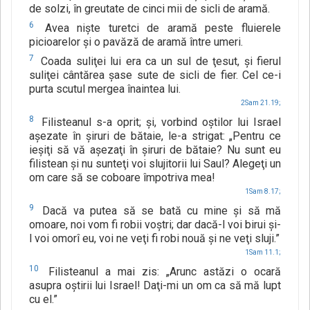
de solzi, în greutate de cinci mii de sicli de aramă.
6
Avea nişte turetci de aramă peste fluierele
picioarelor şi o pavăză de aramă între umeri.
7
Coada suliţei lui era ca un sul de ţesut, şi fierul
suliţei cântărea şase sute de sicli de fier. Cel ce-i
purta scutul mergea înaintea lui.
2Sam 21.19;
8
Filisteanul s-a oprit; şi, vorbind oştilor lui Israel
aşezate în şiruri de bătaie, le-a strigat: „Pentru ce
ieşiţi să vă aşezaţi în şiruri de bătaie? Nu sunt eu
filistean şi nu sunteţi voi slujitorii lui Saul? Alegeţi un
om care să se coboare împotriva mea!
1Sam 8.17;
9
Dacă va putea să se bată cu mine şi să mă
omoare, noi vom fi robii voştri; dar dacă-l voi birui şi-
l voi omorî eu, voi ne veţi fi robi nouă şi ne veţi sluji.”
1Sam 11.1;
10
Filisteanul a mai zis: „Arunc astăzi o ocară
asupra oştirii lui Israel! Daţi-mi un om ca să mă lupt
cu el.”