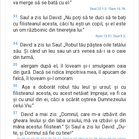
va merge să se bată cu el.”
Deut 20.1-3;
1Sam 16.18;
33
Saul a zis lui David: „Nu poţi să te duci să te baţi
cu filisteanul acesta, căci tu eşti un copil, şi el este
un om războinic din tinereţea lui.”
Num 13.31;
Deut 9.2;
34
David a zis lui Saul: „Robul tău păştea oile tatălui
său. Şi când un leu sau un urs venea să-i ia o oaie
din turmă,
35
alergam după el, îl loveam şi-i smulgeam oaia
din gură. Dacă se ridica împotriva mea, îl apucam de
falcă, îl loveam şi-l omoram.
36
Aşa a doborât robul tău leul şi ursul; şi cu
filisteanul acesta, cu acest netăiat împrejur, va fi ca
şi cu unul din ei, căci a ocărât oştirea Dumnezeului
celui Viu.”
37
David a mai zis: „Domnul, care m-a izbăvit din
gheara leului şi din laba ursului, mă va izbăvi şi din
mâna acestui filistean.” Şi Saul a zis lui David: „Du-
te, şi Domnul să fie cu tine!”