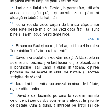
înfăţişat astfel timp de patruzeci de zile.
17
Isai a zis fiului său David: „Ia pentru fraţii tăi efa
aceasta de grâu prăjit şi aceste zece pâini şi
aleargă în tabără la fraţii tăi;
18
du şi aceste zece caşuri de brânză căpeteniei
care este peste mia lor. Să vezi dacă fraţii tăi sunt
bine şi să-mi aduci veşti temeinice.
Gen 37.14;
19
Ei sunt cu Saul şi cu toţi bărbaţii lui Israel în valea
Terebinţilor în război cu filistenii.”
20
David s-a sculat dis-de-dimineaţă. A lăsat oile în
seama unui paznic, şi-a luat lucrurile şi a plecat, cum
îi poruncise Isai. Când a ajuns în tabără, oştirea
pornise să se aşeze în şiruri de bătaie şi scotea
strigăte de război.
21
Israel şi filistenii s-au aşezat în şiruri de bătaie,
oştire către oştire.
22
David a dat lucrurile pe care le avea în mâinile
celui ce păzea calabalâcurile şi a alergat la şirurile
de bătaie. Cum a ajuns, a întrebat pe fraţii săi de