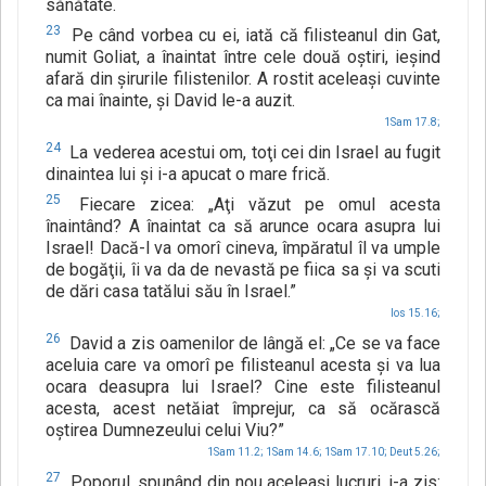
sănătate.
23
Pe când vorbea cu ei, iată că filisteanul din Gat,
numit Goliat, a înaintat între cele două oştiri, ieşind
afară din şirurile filistenilor. A rostit aceleaşi cuvinte
ca mai înainte, şi David le-a auzit.
1Sam 17.8;
24
La vederea acestui om, toţi cei din Israel au fugit
dinaintea lui şi i-a apucat o mare frică.
25
Fiecare zicea: „Aţi văzut pe omul acesta
înaintând? A înaintat ca să arunce ocara asupra lui
Israel! Dacă-l va omorî cineva, împăratul îl va umple
de bogăţii, îi va da de nevastă pe fiica sa şi va scuti
de dări casa tatălui său în Israel.”
Ios 15.16;
26
David a zis oamenilor de lângă el: „Ce se va face
aceluia care va omorî pe filisteanul acesta şi va lua
ocara deasupra lui Israel? Cine este filisteanul
acesta, acest netăiat împrejur, ca să ocărască
oştirea Dumnezeului celui Viu?”
1Sam 11.2;
1Sam 14.6;
1Sam 17.10;
Deut 5.26;
27
Poporul, spunând din nou aceleaşi lucruri, i-a zis: