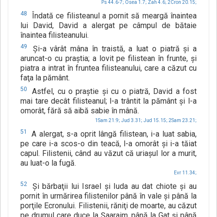
Ps 44.6-7;
Osea 1.7;
Zah 4.6;
2Cron 20.15;
48
Îndată ce filisteanul a pornit să meargă înaintea
lui David, David a alergat pe câmpul de bătaie
înaintea filisteanului.
49
Şi-a vârât mâna în traistă, a luat o piatră şi a
aruncat-o cu praştia; a lovit pe filistean în frunte, şi
piatra a intrat în fruntea filisteanului, care a căzut cu
faţa la pământ.
50
Astfel, cu o praştie şi cu o piatră, David a fost
mai tare decât filisteanul; l-a trântit la pământ şi l-a
omorât, fără să aibă sabie în mână.
1Sam 21.9;
Jud 3.31;
Jud 15.15;
2Sam 23.21;
51
A alergat, s-a oprit lângă filistean, i-a luat sabia,
pe care i-a scos-o din teacă, l-a omorât şi i-a tăiat
capul. Filistenii, când au văzut că uriaşul lor a murit,
au luat-o la fugă.
Evr 11.34;
52
Şi bărbaţii lui Israel şi Iuda au dat chiote şi au
pornit în urmărirea filistenilor până în vale şi până la
porţile Ecronului. Filistenii, răniţi de moarte, au căzut
pe drumul care duce la Şaaraim, până la Gat şi până