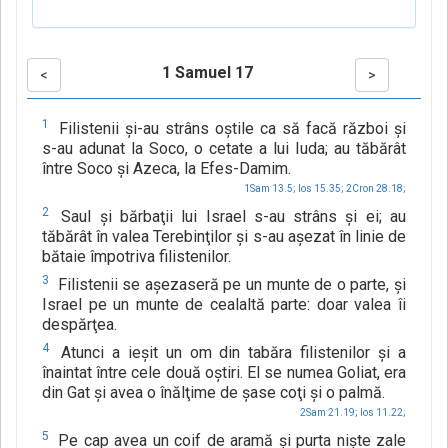
1 Samuel 17
<
>
1
Filistenii şi-au strâns oştile ca să facă război şi
s-au adunat la Soco, o cetate a lui Iuda; au tăbărât
între Soco şi Azeca, la Efes-Damim.
1Sam 13.5;
Ios 15.35;
2Cron 28.18;
2
Saul şi bărbaţii lui Israel s-au strâns şi ei; au
tăbărât în valea Terebinţilor şi s-au aşezat în linie de
bătaie împotriva filistenilor.
3
Filistenii se aşezaseră pe un munte de o parte, şi
Israel pe un munte de cealaltă parte: doar valea îi
despărţea.
4
Atunci a ieşit un om din tabăra filistenilor şi a
înaintat între cele două oştiri. El se numea Goliat, era
din Gat şi avea o înălţime de şase coţi şi o palmă.
2Sam 21.19;
Ios 11.22;
5
Pe cap avea un coif de aramă şi purta nişte zale