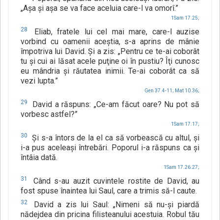
„Aşa şi aşa se va face aceluia care-l va omorî.”
1Sam 17.25;
28
Eliab, fratele lui cel mai mare, care-l auzise
vorbind cu oamenii aceştia, s-a aprins de mânie
împotriva lui David. Şi a zis: „Pentru ce te-ai coborât
tu şi cui ai lăsat acele puţine oi în pustiu? Îţi cunosc
eu mândria şi răutatea inimii. Te-ai coborât ca să
vezi lupta.”
Gen 37.4-11;
Mat 10.36;
29
David a răspuns: „Ce-am făcut oare? Nu pot să
vorbesc astfel?”
1Sam 17.17;
30
Şi s-a întors de la el ca să vorbească cu altul, şi
i-a pus aceleaşi întrebări. Poporul i-a răspuns ca şi
întâia dată.
1Sam 17.26.27;
31
Când s-au auzit cuvintele rostite de David, au
fost spuse înaintea lui Saul, care a trimis să-l caute.
32
David a zis lui Saul: „Nimeni să nu-şi piardă
nădejdea din pricina filisteanului acestuia. Robul tău