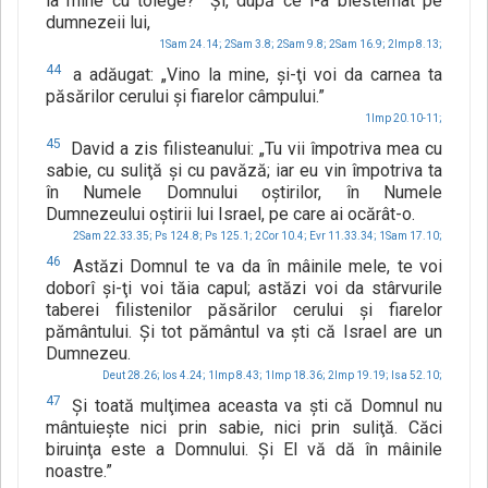
la mine cu toiege?” Şi, după ce l-a blestemat pe
dumnezeii lui,
1Sam 24.14;
2Sam 3.8;
2Sam 9.8;
2Sam 16.9;
2Imp 8.13;
44
a adăugat: „Vino la mine, şi-ţi voi da carnea ta
păsărilor cerului şi fiarelor câmpului.”
1Imp 20.10-11;
45
David a zis filisteanului: „Tu vii împotriva mea cu
sabie, cu suliţă şi cu pavăză; iar eu vin împotriva ta
în Numele Domnului oştirilor, în Numele
Dumnezeului oştirii lui Israel, pe care ai ocărât-o.
2Sam 22.33.35;
Ps 124.8;
Ps 125.1;
2Cor 10.4;
Evr 11.33.34;
1Sam 17.10;
46
Astăzi Domnul te va da în mâinile mele, te voi
doborî şi-ţi voi tăia capul; astăzi voi da stârvurile
taberei filistenilor păsărilor cerului şi fiarelor
pământului. Şi tot pământul va şti că Israel are un
Dumnezeu.
Deut 28.26;
Ios 4.24;
1Imp 8.43;
1Imp 18.36;
2Imp 19.19;
Isa 52.10;
47
Şi toată mulţimea aceasta va şti că Domnul nu
mântuieşte nici prin sabie, nici prin suliţă. Căci
biruinţa este a Domnului. Şi El vă dă în mâinile
noastre.”