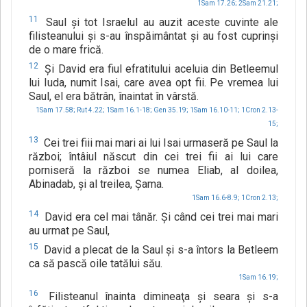
1Sam 17.26;
2Sam 21.21;
11
Saul şi tot Israelul au auzit aceste cuvinte ale
filisteanului şi s-au înspăimântat şi au fost cuprinşi
de o mare frică.
12
Şi David era fiul efratitului aceluia din Betleemul
lui Iuda, numit Isai, care avea opt fii. Pe vremea lui
Saul, el era bătrân, înaintat în vârstă.
1Sam 17.58;
Rut 4.22;
1Sam 16.1-18;
Gen 35.19;
1Sam 16.10-11;
1Cron 2.13-
15;
13
Cei trei fiii mai mari ai lui Isai urmaseră pe Saul la
război; întâiul născut din cei trei fii ai lui care
porniseră la război se numea Eliab, al doilea,
Abinadab, şi al treilea, Şama.
1Sam 16.6-8.9;
1Cron 2.13;
14
David era cel mai tânăr. Şi când cei trei mai mari
au urmat pe Saul,
15
David a plecat de la Saul şi s-a întors la Betleem
ca să pască oile tatălui său.
1Sam 16.19;
16
Filisteanul înainta dimineaţa şi seara şi s-a