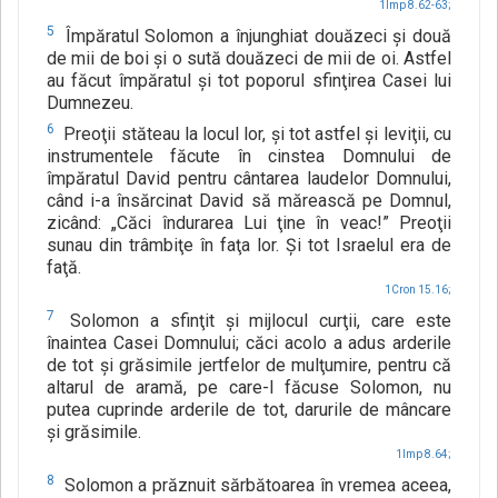
1Imp 8.62-63;
5
Împăratul Solomon a înjunghiat douăzeci şi două
de mii de boi şi o sută douăzeci de mii de oi. Astfel
au făcut împăratul şi tot poporul sfinţirea Casei lui
Dumnezeu.
6
Preoţii stăteau la locul lor, şi tot astfel şi leviţii, cu
instrumentele făcute în cinstea Domnului de
împăratul David pentru cântarea laudelor Domnului,
când i-a însărcinat David să mărească pe Domnul,
zicând: „Căci îndurarea Lui ţine în veac!” Preoţii
sunau din trâmbiţe în faţa lor. Şi tot Israelul era de
faţă.
1Cron 15.16;
7
Solomon a sfinţit şi mijlocul curţii, care este
înaintea Casei Domnului; căci acolo a adus arderile
de tot şi grăsimile jertfelor de mulţumire, pentru că
altarul de aramă, pe care-l făcuse Solomon, nu
putea cuprinde arderile de tot, darurile de mâncare
şi grăsimile.
1Imp 8.64;
8
Solomon a prăznuit sărbătoarea în vremea aceea,