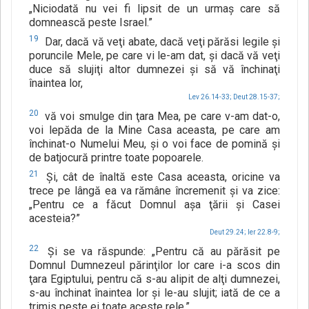
„Niciodată nu vei fi lipsit de un urmaş care să
domnească peste Israel.”
19
Dar, dacă vă veţi abate, dacă veţi părăsi legile şi
poruncile Mele, pe care vi le-am dat, şi dacă vă veţi
duce să slujiţi altor dumnezei şi să vă închinaţi
înaintea lor,
Lev 26.14-33;
Deut 28.15-37;
20
vă voi smulge din ţara Mea, pe care v-am dat-o,
voi lepăda de la Mine Casa aceasta, pe care am
închinat-o Numelui Meu, şi o voi face de pomină şi
de batjocură printre toate popoarele.
21
Şi, cât de înaltă este Casa aceasta, oricine va
trece pe lângă ea va rămâne încremenit şi va zice:
„Pentru ce a făcut Domnul aşa ţării şi Casei
acesteia?”
Deut 29.24;
Ier 22.8-9;
22
Şi se va răspunde: „Pentru că au părăsit pe
Domnul Dumnezeul părinţilor lor care i-a scos din
ţara Egiptului, pentru că s-au alipit de alţi dumnezei,
s-au închinat înaintea lor şi le-au slujit; iată de ce a
trimis peste ei toate aceste rele.”