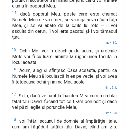
porunci lăcustelor să mănânce ţara, când voi trimite
ciuma în poporul Meu:
14
dacă poporul Meu, peste care este chemat
Numele Meu se va smeri, se va ruga şi va căuta faţa
Mea, şi se va abate de la căile lui rele – îl voi
asculta din ceruri, îi voi ierta păcatul şi-i voi tămădui
ţara.
Iac 4.10;
15
Ochii Mei vor fi deschişi de acum, şi urechile
Mele vor fi cu luare aminte la rugăciunea făcută în
locul acesta.
16
Acum, aleg şi sfinţesc Casa aceasta, pentru ca
Numele Meu să locuiască în ea pe vecie, şi voi avea
întotdeauna ochii şi inima Mea acolo.
1Imp 9.3;
17
Şi tu, dacă vei umbla înaintea Mea cum a umblat
tatăl tău David, făcând tot ce ţi-am poruncit şi dacă
vei păzi legile şi poruncile Mele,
1Imp 9.4;
18
voi întări scaunul de domnie al împărăţiei tale,
cum am făgăduit tatălui tău, David, când am zis: