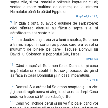
şapte zile, şi tot Israelul a prăznuit împreună cu el;
venise o mare mulţime de oameni, de la intrarea
Hamatului până la pârâul Egiptului.
1Imp 8.65;
Ios 13.3;
9
În ziua a opta, au avut o adunare de sărbătoare;
căci sfinţirea altarului au făcut-o şapte zile, şi
sărbătoarea, tot şapte zile.
10
În a douăzeci şi treia zi a lunii a şaptea, Solomon
a trimis înapoi în corturi pe popor, care era vesel şi
mulţumit de binele pe care-l făcuse Domnul lui
David, lui Solomon şi poporului Său, Israel.
1Imp 8.66;
11
Când a isprăvit Solomon Casa Domnului şi casa
împăratului şi a izbutit în tot ce-şi pusese de gând
să facă în Casa Domnului şi în casa împăratului,
1Imp 9.1;
12
Domnul S-a arătat lui Solomon noaptea şi i-a zis:
„Îţi ascult rugăciunea şi aleg locul acesta drept Casa
unde va trebui să Mi se aducă jertfe.
13
Când voi închide cerul şi nu va fi ploaie, când voi