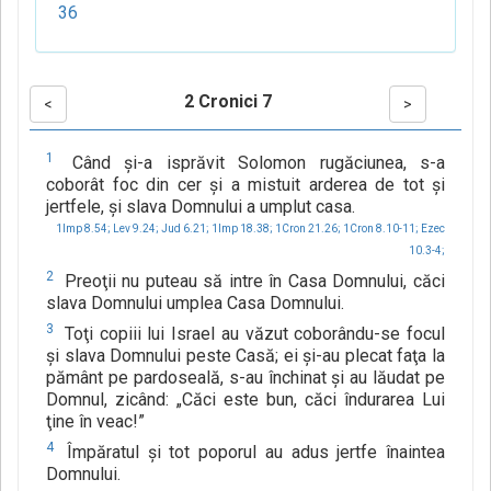
36
2 Cronici 7
<
>
1
Când şi-a isprăvit Solomon rugăciunea, s-a
coborât foc din cer şi a mistuit arderea de tot şi
jertfele, şi slava Domnului a umplut casa.
1Imp 8.54;
Lev 9.24;
Jud 6.21;
1Imp 18.38;
1Cron 21.26;
1Cron 8.10-11;
Ezec
10.3-4;
2
Preoţii nu puteau să intre în Casa Domnului, căci
slava Domnului umplea Casa Domnului.
3
Toţi copiii lui Israel au văzut coborându-se focul
şi slava Domnului peste Casă; ei şi-au plecat faţa la
pământ pe pardoseală, s-au închinat şi au lăudat pe
Domnul, zicând: „Căci este bun, căci îndurarea Lui
ţine în veac!”
4
Împăratul şi tot poporul au adus jertfe înaintea
Domnului.