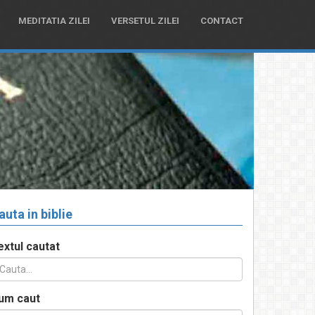
MEDITATIA ZILEI
VERSETUL ZILEI
CONTACT
auta in biblie
extul cautat
um caut