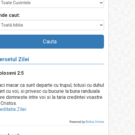
nde caut:
Cauta
ersetul Zilei
oloseni 2:5
ci macar ca sunt departe cu trupul, totusi cu duhul
nt cu voi, si privesc cu bucurie la buna randuiala
re domneste intre voi si la taria credintei voastre
 Cristos.
ditatia Zilei
Powered by
Biblia Online