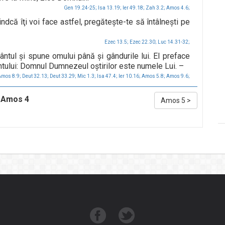
Gen 19.24-25;
Isa 13.19;
Ier 49.18;
Zah 3.2;
Amos 4.6;
iindcă îţi voi face astfel, pregăteşte-te să întâlneşti pe
Ezec 13.5;
Ezec 22.30;
Luc 14.31-32;
vântul şi spune omului până şi gândurile lui. El preface
ântului: Domnul Dumnezeul oştirilor este numele Lui. –
mos 8.9;
Deut 32.13;
Deut 33.29;
Mic 1.3;
Isa 47.4;
Ier 10.16;
Amos 5.8;
Amos 9.6;
Amos 4
Amos 5
>