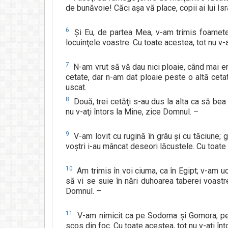
de bunăvoie! Căci aşa vă place, copii ai lui 
6
Şi Eu, de partea Mea, v-am trimis foametea 
locuinţele voastre. Cu toate acestea, tot nu v-
7
N-am vrut să vă dau nici ploaie, când mai er
cetate, dar n-am dat ploaie peste o altă cetate;
uscat.
8
Două, trei cetăţi s-au dus la alta ca să bea 
nu v-aţi întors la Mine, zice Domnul. –
9
V-am lovit cu rugină în grâu şi cu tăciune; g
voştri i-au mâncat deseori lăcustele. Cu toate 
10
Am trimis în voi ciuma, ca în Egipt; v-am uci
să vi se suie în nări duhoarea taberei voastre
Domnul. –
11
V-am nimicit ca pe Sodoma şi Gomora, pe c
scos din foc. Cu toate acestea, tot nu v-aţi î