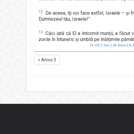
12
De aceea, îţi voi face astfel, Israele – şi f
Dumnezeul tău, Israele!”
13
Căci iată că El a întocmit munţii, a făcut 
zorile în întuneric şi umblă pe înălţimile păm
Ps 139.2;
Dan 2.28;
Amos 5.8;
A
<
Amos 3