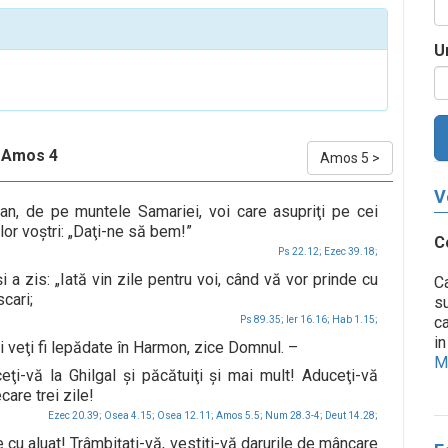
U
Amos 4
Amos 5
>
V
an, de pe muntele Samariei, voi care asupriţi pe cei
ilor voştri: „Daţi-ne să bem!”
C
Ps 22.12;
Ezec 39.18;
a zis: „Iată vin zile pentru voi, când vă vor prinde cu
Ca
cari;
su
ca
Ps 89.35;
Ier 16.16;
Hab 1.15;
in
 şi veţi fi lepădate în Harmon, zice Domnul. –
Me
ţi-vă la Ghilgal şi păcătuiţi şi mai mult! Aduceţi-vă
ecare trei zile!
Ezec 20.39;
Osea 4.15;
Osea 12.11;
Amos 5.5;
Num 28.3-4;
Deut 14.28;
cu aluat! Trâmbiţaţi-vă, vestiţi-vă darurile de mâncare