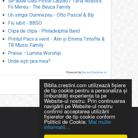
Se-aude Glas Peste Carpați / Tăria Noastră
Fii Mereu - The Beuca Family
Un singur Dumnezeu - Otto Pascal & Biji
Fiu iubit - BBSO
Clipa de clipa - Philadelphia Band
Printul Pacii a venit - Alin și Emima Timofte &
TB Music Family
Praise - Lumina Worship
Unde ești țara mea?
Powered by
VersuriCrestine.ro
Biblia.crestini.com utilizează fişiere
de tip cookie pentru a personaliza și
îmbunătăți experiența ta pe
Website-ul nostru. Prin continuarea
navigării pe Website-ul nostru
confirmi acceptarea utilizării
fişierelor de tip cookie conform
Politicii de Cookie.
Mai multe
informatii...