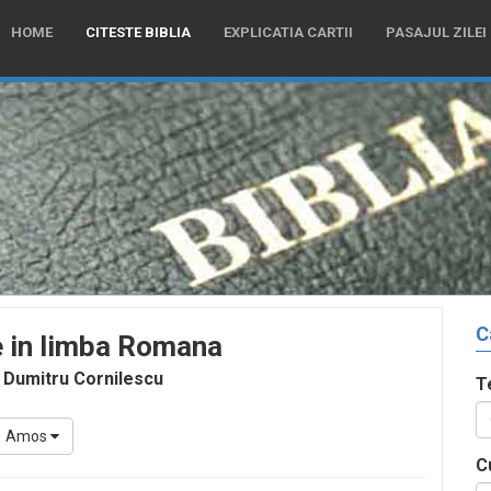
HOME
CITESTE BIBLIA
EXPLICATIA CARTII
PASAJUL ZILEI
C
e in limba Romana
 Dumitru Cornilescu
T
Amos
C