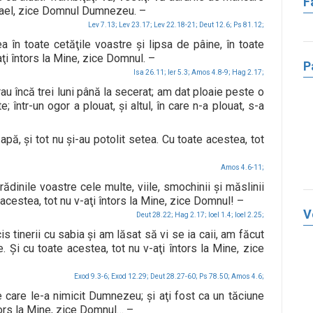
F
Israel, zice Domnul Dumnezeu. –
Lev 7.13;
Lev 23.17;
Lev 22.18-21;
Deut 12.6;
Ps 81.12;
în toate cetăţile voastre şi lipsa de pâine, în toate
aţi întors la Mine, zice Domnul. –
P
Isa 26.11;
Ier 5.3;
Amos 4.8-9;
Hag 2.17;
au încă trei luni până la secerat; am dat ploaie peste o
 într-un ogor a plouat, şi altul, în care n-a plouat, s-a
apă, şi tot nu şi-au potolit setea. Cu toate acestea, tot
Amos 4.6-11;
rădinile voastre cele multe, viile, smochinii şi măslinii
acestea, tot nu v-aţi întors la Mine, zice Domnul! –
V
Deut 28.22;
Hag 2.17;
Ioel 1.4;
Ioel 2.25;
s tinerii cu sabia şi am lăsat să vi se ia caii, am făcut
. Şi cu toate acestea, tot nu v-aţi întors la Mine, zice
Exod 9.3-6;
Exod 12.29;
Deut 28.27-60;
Ps 78.50;
Amos 4.6;
are le-a nimicit Dumnezeu; şi aţi fost ca un tăciune
ntors la Mine, zice Domnul… –