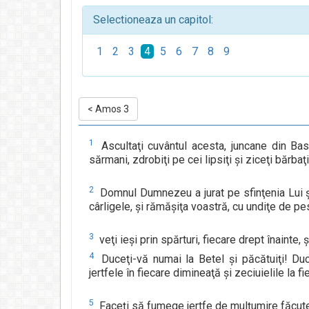
Selectioneaza un capitol:
1
2
3
4
5
6
7
8
9
<
Amos 3
1
Ascultaţi cuvântul acesta, juncane din Bas
sărmani, zdrobiţi pe cei lipsiţi şi ziceţi bărbaţ
2
Domnul Dumnezeu a jurat pe sfinţenia Lui şi 
cârligele, şi rămăşiţa voastră, cu undiţe de pes
3
veţi ieşi prin spărturi, fiecare drept înainte,
4
Duceţi-vă numai la Betel şi păcătuiţi! Duce
jertfele în fiecare dimineaţă şi zeciuielile la fi
5
Faceţi să fumege jertfe de mulţumire făcute 