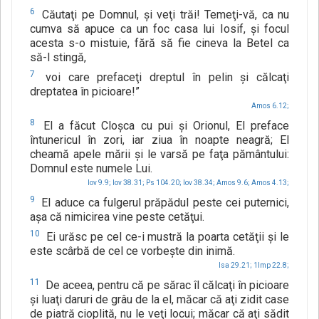
6
Căutaţi pe Domnul, şi veţi trăi! Temeţi-vă, ca nu
cumva să apuce ca un foc casa lui Iosif, şi focul
acesta s-o mistuie, fără să fie cineva la Betel ca
să-l stingă,
7
voi care prefaceţi dreptul în pelin şi călcaţi
dreptatea în picioare!”
Amos 6.12;
8
El a făcut Cloşca cu pui şi Orionul, El preface
întunericul în zori, iar ziua în noapte neagră; El
cheamă apele mării şi le varsă pe faţa pământului:
Domnul este numele Lui.
Iov 9.9;
Iov 38.31;
Ps 104.20;
Iov 38.34;
Amos 9.6;
Amos 4.13;
9
El aduce ca fulgerul prăpădul peste cei puternici,
aşa că nimicirea vine peste cetăţui.
10
Ei urăsc pe cel ce-i mustră la poarta cetăţii şi le
este scârbă de cel ce vorbeşte din inimă.
Isa 29.21;
1Imp 22.8;
11
De aceea, pentru că pe sărac îl călcaţi în picioare
şi luaţi daruri de grâu de la el, măcar că aţi zidit case
de piatră cioplită, nu le veţi locui; măcar că aţi sădit