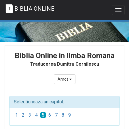
BIBLIA ONLINE
Togg
navig
Biblia Online in limba Romana
Traducerea Dumitru Cornilescu
Amos
Selectioneaza un capitol:
1
2
3
4
5
6
7
8
9