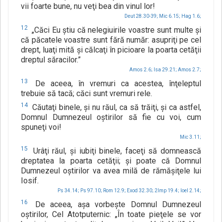
vii foarte bune, nu veţi bea din vinul lor!
Deut 28.30-39;
Mic 6.15;
Hag 1.6;
12
„Căci Eu ştiu că nelegiuirile voastre sunt multe şi
că păcatele voastre sunt fără număr: asupriţi pe cel
drept, luaţi mită şi călcaţi în picioare la poarta cetăţii
dreptul săracilor.”
Amos 2.6;
Isa 29.21;
Amos 2.7;
13
De aceea, în vremuri ca acestea, înţeleptul
trebuie să tacă; căci sunt vremuri rele.
14
Căutaţi binele, şi nu răul, ca să trăiţi, şi ca astfel,
Domnul Dumnezeul oştirilor să fie cu voi, cum
spuneţi voi!
Mic 3.11;
15
Urâţi răul, şi iubiţi binele, faceţi să domnească
dreptatea la poarta cetăţii; şi poate că Domnul
Dumnezeul oştirilor va avea milă de rămăşiţele lui
Iosif.
Ps 34.14;
Ps 97.10;
Rom 12.9;
Exod 32.30;
2Imp 19.4;
Ioel 2.14;
16
De aceea, aşa vorbeşte Domnul Dumnezeul
oştirilor, Cel Atotputernic: „În toate pieţele se vor