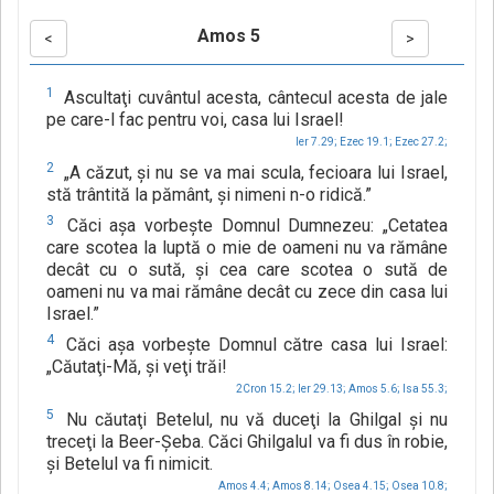
Amos 5
<
>
1
Ascultaţi cuvântul acesta, cântecul acesta de jale
pe care-l fac pentru voi, casa lui Israel!
Ier 7.29;
Ezec 19.1;
Ezec 27.2;
2
„A căzut, şi nu se va mai scula, fecioara lui Israel,
stă trântită la pământ, şi nimeni n-o ridică.”
3
Căci aşa vorbeşte Domnul Dumnezeu: „Cetatea
care scotea la luptă o mie de oameni nu va rămâne
decât cu o sută, şi cea care scotea o sută de
oameni nu va mai rămâne decât cu zece din casa lui
Israel.”
4
Căci aşa vorbeşte Domnul către casa lui Israel:
„Căutaţi-Mă, şi veţi trăi!
2Cron 15.2;
Ier 29.13;
Amos 5.6;
Isa 55.3;
5
Nu căutaţi Betelul, nu vă duceţi la Ghilgal şi nu
treceţi la Beer-Şeba. Căci Ghilgalul va fi dus în robie,
şi Betelul va fi nimicit.
Amos 4.4;
Amos 8.14;
Osea 4.15;
Osea 10.8;