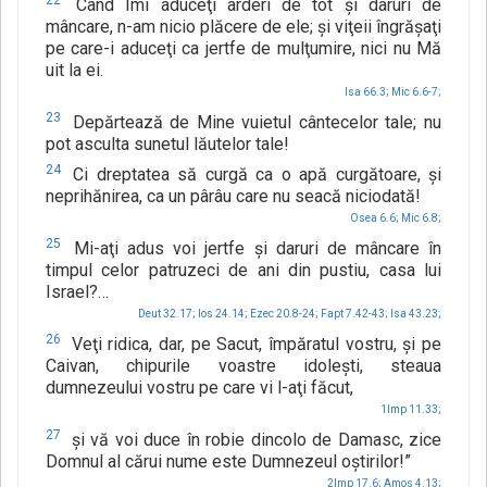
22
Când Îmi aduceţi arderi de tot şi daruri de
mâncare, n-am nicio plăcere de ele; şi viţeii îngrăşaţi
pe care-i aduceţi ca jertfe de mulţumire, nici nu Mă
uit la ei.
Isa 66.3;
Mic 6.6-7;
23
Depărtează de Mine vuietul cântecelor tale; nu
pot asculta sunetul lăutelor tale!
24
Ci dreptatea să curgă ca o apă curgătoare, şi
neprihănirea, ca un pârâu care nu seacă niciodată!
Osea 6.6;
Mic 6.8;
25
Mi-aţi adus voi jertfe şi daruri de mâncare în
timpul celor patruzeci de ani din pustiu, casa lui
Israel?…
Deut 32.17;
Ios 24.14;
Ezec 20.8-24;
Fapt 7.42-43;
Isa 43.23;
26
Veţi ridica, dar, pe Sacut, împăratul vostru, şi pe
Caivan, chipurile voastre idoleşti, steaua
dumnezeului vostru pe care vi l-aţi făcut,
1Imp 11.33;
27
şi vă voi duce în robie dincolo de Damasc, zice
Domnul al cărui nume este Dumnezeul oştirilor!”
2Imp 17.6;
Amos 4.13;