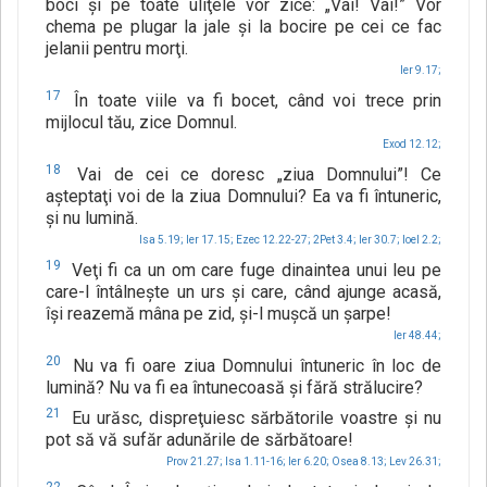
boci şi pe toate uliţele vor zice: „Vai! Vai!” Vor
chema pe plugar la jale şi la bocire pe cei ce fac
jelanii pentru morţi.
Ier 9.17;
17
În toate viile va fi bocet, când voi trece prin
mijlocul tău, zice Domnul.
Exod 12.12;
18
Vai de cei ce doresc „ziua Domnului”! Ce
aşteptaţi voi de la ziua Domnului? Ea va fi întuneric,
şi nu lumină.
Isa 5.19;
Ier 17.15;
Ezec 12.22-27;
2Pet 3.4;
Ier 30.7;
Ioel 2.2;
19
Veţi fi ca un om care fuge dinaintea unui leu pe
care-l întâlneşte un urs şi care, când ajunge acasă,
îşi reazemă mâna pe zid, şi-l muşcă un şarpe!
Ier 48.44;
20
Nu va fi oare ziua Domnului întuneric în loc de
lumină? Nu va fi ea întunecoasă şi fără strălucire?
21
Eu urăsc, dispreţuiesc sărbătorile voastre şi nu
pot să vă sufăr adunările de sărbătoare!
Prov 21.27;
Isa 1.11-16;
Ier 6.20;
Osea 8.13;
Lev 26.31;