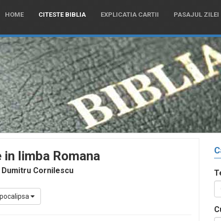
HOME
CITESTE BIBLIA
EXPLICATIA CARTII
PASAJUL ZILEI
C
e in limba Romana
 Dumitru Cornilescu
T
pocalipsa
C