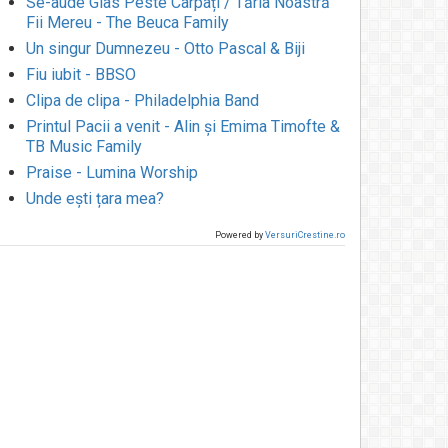
Se-aude Glas Peste Carpați / Tăria Noastră
Fii Mereu - The Beuca Family
Un singur Dumnezeu - Otto Pascal & Biji
Fiu iubit - BBSO
Clipa de clipa - Philadelphia Band
Printul Pacii a venit - Alin și Emima Timofte &
TB Music Family
Praise - Lumina Worship
Unde ești țara mea?
Powered by
VersuriCrestine.ro