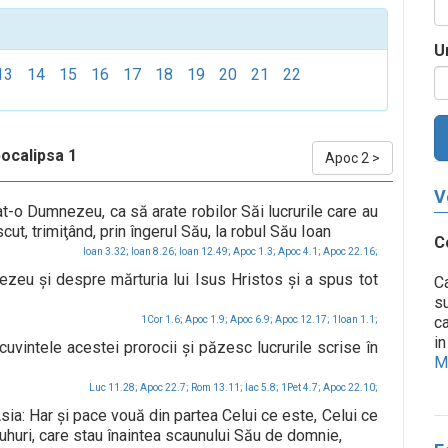
U
13
14
15
16
17
18
19
20
21
22
ocalipsa 1
Apoc 2
>
V
t-o Dumnezeu, ca să arate robilor Săi lucrurile care au
ut, trimiţând, prin îngerul Său, la robul Său Ioan
C
Ioan 3.32;
Ioan 8.26;
Ioan 12.49;
Apoc 1.3;
Apoc 4.1;
Apoc 22.16;
zeu şi despre mărturia lui Isus Hristos şi a spus tot
Ca
su
ca
1Cor 1.6;
Apoc 1.9;
Apoc 6.9;
Apoc 12.17;
1Ioan 1.1;
in
cuvintele acestei prorocii şi păzesc lucrurile scrise în
Me
Luc 11.28;
Apoc 22.7;
Rom 13.11;
Iac 5.8;
1Pet 4.7;
Apoc 22.10;
Asia: Har şi pace vouă din partea Celui ce este, Celui ce
 duhuri, care stau înaintea scaunului Său de domnie,