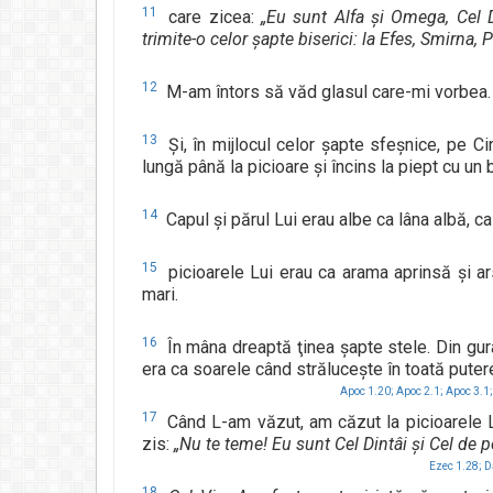
11
care zicea:
„Eu sunt Alfa şi Omega, Cel Di
trimite-o celor şapte biserici: la Efes, Smirna, 
12
M-am întors să văd glasul care-mi vorbea. 
13
Şi, în mijlocul celor şapte sfeşnice, pe C
lungă până la picioare şi încins la piept cu un 
14
Capul şi părul Lui erau albe ca lâna albă, ca
15
picioarele Lui erau ca arama aprinsă şi ars
mari.
16
În mâna dreaptă ţinea şapte stele. Din gura
era ca soarele când străluceşte în toată putere
Apoc 1.20;
Apoc 2.1;
Apoc 3.1;
17
Când L-am văzut, am căzut la picioarele L
zis:
„Nu te teme! Eu sunt Cel Dintâi şi Cel de 
Ezec 1.28;
D
18