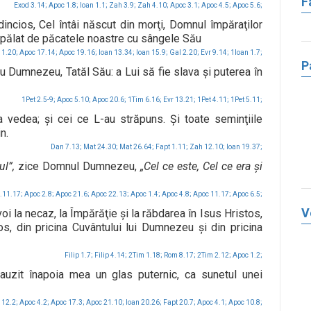
F
Exod 3.14;
Apoc 1.8;
Ioan 1.1;
Zah 3.9;
Zah 4.10;
Apoc 3.1;
Apoc 4.5;
Apoc 5.6;
dincios, Cel întâi născut din morţi, Domnul împăraţilor
 spălat de păcatele noastre cu sângele Său
 1.20;
Apoc 17.14;
Apoc 19.16;
Ioan 13.34;
Ioan 15.9;
Gal 2.20;
Evr 9.14;
1Ioan 1.7;
P
ru Dumnezeu, Tatăl Său: a Lui să fie slava şi puterea în
1Pet 2.5-9;
Apoc 5.10;
Apoc 20.6;
1Tim 6.16;
Evr 13.21;
1Pet 4.11;
1Pet 5.11;
a vedea; şi cei ce L-au străpuns. Şi toate seminţiile
n.
Dan 7.13;
Mat 24.30;
Mat 26.64;
Fapt 1.11;
Zah 12.10;
Ioan 19.37;
ul”,
zice Domnul Dumnezeu,
„Cel ce este, Cel ce era şi
.11.17;
Apoc 2.8;
Apoc 21.6;
Apoc 22.13;
Apoc 1.4;
Apoc 4.8;
Apoc 11.17;
Apoc 6.5;
V
voi la necaz, la Împărăţie şi la răbdarea în Isus Hristos,
 din pricina Cuvântului lui Dumnezeu şi din pricina
Filip 1.7;
Filip 4.14;
2Tim 1.18;
Rom 8.17;
2Tim 2.12;
Apoc 1.2;
uzit înapoia mea un glas puternic, ca sunetul unei
 12.2;
Apoc 4.2;
Apoc 17.3;
Apoc 21.10;
Ioan 20.26;
Fapt 20.7;
Apoc 4.1;
Apoc 10.8;