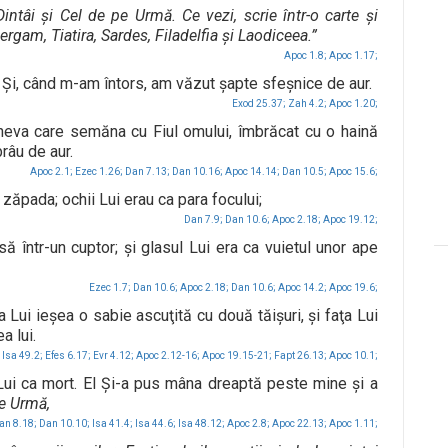
ntâi şi Cel de pe Urmă. Ce vezi, scrie într-o carte şi
Pergam, Tiatira, Sardes, Filadelfia şi Laodiceea.”
Apoc 1.8;
Apoc 1.17;
Şi, când m-am întors, am văzut şapte sfeşnice de aur.
Exod 25.37;
Zah 4.2;
Apoc 1.20;
ineva care semăna cu Fiul omului, îmbrăcat cu o haină
brâu de aur.
Apoc 2.1;
Ezec 1.26;
Dan 7.13;
Dan 10.16;
Apoc 14.14;
Dan 10.5;
Apoc 15.6;
 zăpada; ochii Lui erau ca para focului;
Dan 7.9;
Dan 10.6;
Apoc 2.18;
Apoc 19.12;
ă într-un cuptor; şi glasul Lui era ca vuietul unor ape
Ezec 1.7;
Dan 10.6;
Apoc 2.18;
Dan 10.6;
Apoc 14.2;
Apoc 19.6;
 Lui ieşea o sabie ascuţită cu două tăişuri, şi faţa Lui
a lui.
Isa 49.2;
Efes 6.17;
Evr 4.12;
Apoc 2.12-16;
Apoc 19.15-21;
Fapt 26.13;
Apoc 10.1;
ui ca mort. El Şi-a pus mâna dreaptă peste mine şi a
pe Urmă,
an 8.18;
Dan 10.10;
Isa 41.4;
Isa 44.6;
Isa 48.12;
Apoc 2.8;
Apoc 22.13;
Apoc 1.11;