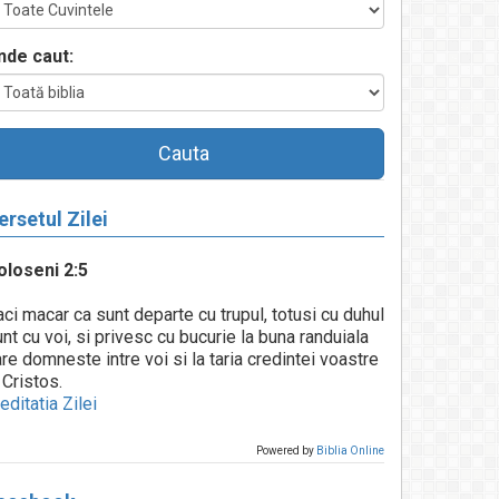
nde caut:
Cauta
ersetul Zilei
oloseni 2:5
ci macar ca sunt departe cu trupul, totusi cu duhul
nt cu voi, si privesc cu bucurie la buna randuiala
re domneste intre voi si la taria credintei voastre
 Cristos.
ditatia Zilei
Powered by
Biblia Online