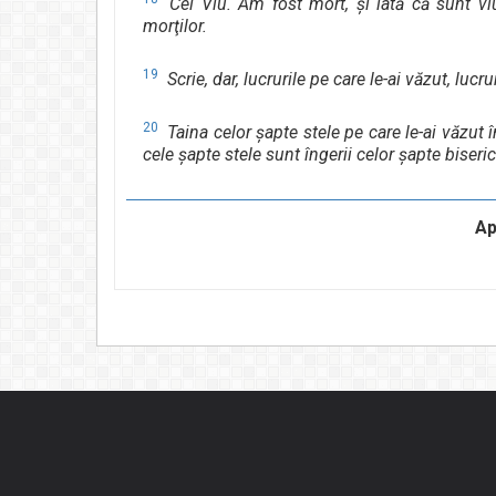
Cel Viu. Am fost mort, şi iată că sunt viu
morţilor.
19
Scrie, dar, lucrurile pe care le-ai văzut, lucr
20
Taina celor şapte stele pe care le-ai văzut
cele şapte stele sunt îngerii celor şapte biseric
Ap