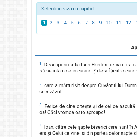
Selectioneaza un capitol:
1
2
3
4
5
6
7
8
9
10
11
12
Ap
1
Descoperirea lui Isus Hristos pe care i-a da
să se întâmple în curând. Şi le-a făcut-o cunosc
2
care a mărturisit despre Cuvântul lui Dumne
ce a văzut.
3
Ferice de cine citeşte şi de cei ce ascultă 
ea! Căci vremea este aproape!
4
Ioan, către cele şapte biserici care sunt în 
era şi Celui ce vine, şi din partea celor şapte