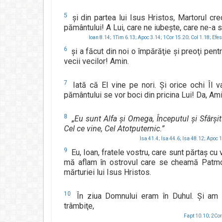
5
şi din partea lui Isus Hristos, Martorul cre
pământului! A Lui, care ne iubeşte, care ne-a
Ioan 8.14;
1Tim 6.13;
Apoc 3.14;
1Cor 15.20;
Col 1.18;
Efes
6
şi a făcut din noi o împărăţie şi preoţi pent
vecii vecilor! Amin.
7
Iată că El vine pe nori. Şi orice ochi Îl v
pământului se vor boci din pricina Lui! Da, Ami
8
„Eu sunt Alfa şi Omega, Începutul şi Sfârşit
Cel ce vine, Cel Atotputernic.”
Isa 41.4;
Isa 44.6;
Isa 48.12;
Apoc 1
9
Eu, Ioan, fratele vostru, care sunt părtaş cu 
mă aflam în ostrovul care se cheamă Patmos,
mărturiei lui Isus Hristos.
10
În ziua Domnului eram în Duhul. Şi am a
trâmbiţe,
Fapt 10.10;
2Cor