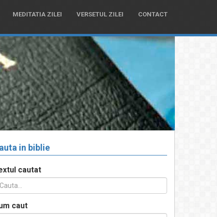
MEDITATIA ZILEI
VERSETUL ZILEI
CONTACT
auta in biblie
extul cautat
um caut