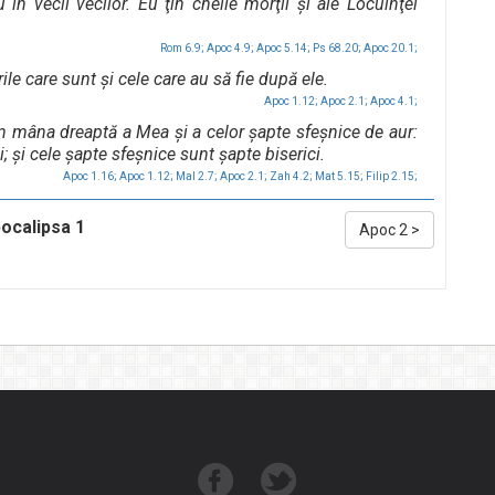
 în vecii vecilor. Eu ţin cheile morţii şi ale Locuinţei
Rom 6.9;
Apoc 4.9;
Apoc 5.14;
Ps 68.20;
Apoc 20.1;
urile care sunt şi cele care au să fie după ele.
Apoc 1.12;
Apoc 2.1;
Apoc 4.1;
 în mâna dreaptă a Mea şi a celor şapte sfeşnice de aur:
i; şi cele şapte sfeşnice sunt şapte biserici.
Apoc 1.16;
Apoc 1.12;
Mal 2.7;
Apoc 2.1;
Zah 4.2;
Mat 5.15;
Filip 2.15;
ocalipsa 1
Apoc 2
>