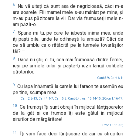
6
Nu vă uitaţi că sunt aşa de negricioasă, căci m-a
ars soarele. Fiii mamei mele s-au mâniat pe mine, şi
m-au pus păzitoare la vii. Dar via frumuseţii mele n-
am păzit-o.
7
Spune-mi tu, pe care te iubeşte inima mea, unde
îţi paşti oile, unde te odihneşti la amiază? Căci de
ce să umblu ca o rătăcită pe la turmele tovarăşilor
tăi? –
8
Dacă nu ştii, o, tu, cea mai frumoasă dintre femei,
ieşi pe urmele oilor şi paşte-ţi iezii lângă colibele
păstorilor.
Cant 5.9;
Cant 6.1;
9
Cu iapa înhămată la carele lui faraon te asemăn eu
pe tine, scumpa mea.
Cant 2.2-13;
Cant 4.1-7;
Cant 5.2;
Cant 6.4;
Ioan 15.14-15;
2Cron 1.16-17;
10
Ce frumoşi îţi sunt obrajii în mijlocul lănţişoarelor
de la gât şi ce frumos îţi este gâtul în mijlocul
şirurilor de mărgăritare!
Ezec 16.11-13;
11
Îţi vom face deci lănţişoare de aur cu stropituri