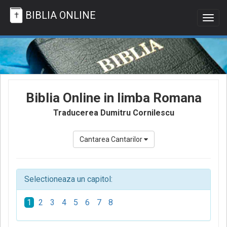
BIBLIA ONLINE
Togg
navig
Biblia Online in limba Romana
Traducerea Dumitru Cornilescu
Cantarea Cantarilor
Selectioneaza un capitol:
1
2
3
4
5
6
7
8