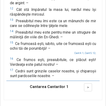
de argint. –
12
Cât stă împăratul la masa lui, nardul meu îşi
răspândeşte mirosul.
13
Preaiubitul meu îmi este ca un mănunchi de mir
care se odihneşte între ţâţele mele.
14
Preaiubitul meu este pentru mine un strugure de
măliniţă din viile din En-Ghedi. –
15
Ce frumoasă eşti, iubito, uite ce frumoasă eşti cu
ochii tăi de porumbiţă! –
Cant 4.1;
Cant 5.12;
16
Ce frumos eşti, preaiubitule, ce plăcut eşti!
Verdeaţa este patul nostru! –
17
Cedrii sunt grinzile caselor noastre, şi chiparoşii
sunt pardoselile noastre. –
Cantarea Cantarilor 1
>