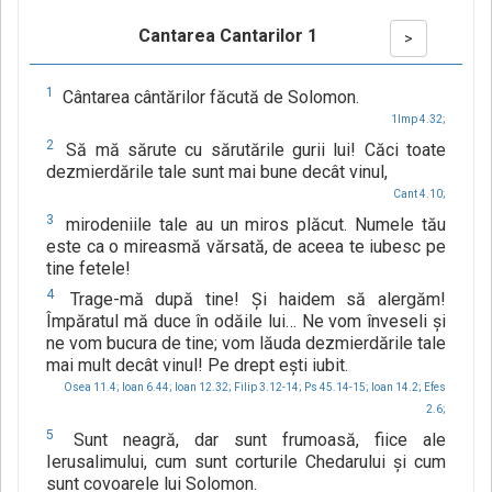
Cantarea Cantarilor 1
>
1
Cântarea cântărilor făcută de Solomon.
1Imp 4.32;
2
Să mă sărute cu sărutările gurii lui! Căci toate
dezmierdările tale sunt mai bune decât vinul,
Cant 4.10;
3
mirodeniile tale au un miros plăcut. Numele tău
este ca o mireasmă vărsată, de aceea te iubesc pe
tine fetele!
4
Trage-mă după tine! Şi haidem să alergăm!
Împăratul mă duce în odăile lui… Ne vom înveseli şi
ne vom bucura de tine; vom lăuda dezmierdările tale
mai mult decât vinul! Pe drept eşti iubit.
Osea 11.4;
Ioan 6.44;
Ioan 12.32;
Filip 3.12-14;
Ps 45.14-15;
Ioan 14.2;
Efes
2.6;
5
Sunt neagră, dar sunt frumoasă, fiice ale
Ierusalimului, cum sunt corturile Chedarului şi cum
sunt covoarele lui Solomon.