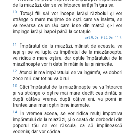
de la miazăzi, dar se va întoarce iarăşi în ţara sa.
10
Totuşi fiii săi vor începe iarăşi războiul şi vor
strânge o mare mulţime de oşti, care va înainta, se
va revărsa ca un râu care iese din matcă şi-l vor
împinge iarăşi înapoi până la cetăţuie.
Isa 8.8;
Dan 9.26;
Dan 11.7;
11
Împăratul de la miazăzi, mâniat de aceasta, va
ieşi şi se va lupta cu împăratul de la miazănoapte;
va ridica o mare oştire, dar oştile împăratului de la
miazănoapte vor fi date în mâinile lui şi nimicite.
12
Atunci inima împăratului se va îngâmfa, va doborî
zece mii, dar tot nu va birui.
13
Căci împăratul de la miazănoapte se va întoarce
şi va strânge o oştire mai mare decât cea dintâi; şi
după câtăva vreme, după câţiva ani, va porni în
fruntea unei mari oştiri bine înarmate.
14
În vremea aceea, se vor ridica mulţi împotriva
împăratului de la miazăzi, şi o ceată de derbedei din
poporul tău se vor răscula, ca să împlinească
vedenia; dar vor cădea.