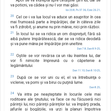
Apoi se va îndrepta spre cetăţuile ţării lui; dar se
va poticni, va cădea şi nu-l vor mai găsi.
Iov 20.8;
Ps 37.36;
Ezec 26.21;
20
Cel ce-i va lua locul va aduce un asupritor în cea
mai frumoasă parte a împărăţiei; dar în câteva zile
va fi zdrobit, şi anume nu prin mânie, nici prin război.
21
În locul lui se va ridica un om dispreţuit, fără să
aibă putere împărătească; dar se va ridica deodată
şi va pune mâna pe împărăţie prin uneltire.
Dan 7.8;
Dan 8.9-25;
22
Oştile se vor revărsa ca un râu înaintea lui, dar
vor fi nimicite împreună cu o căpetenie a
legământului.
Dan 11.10;
Dan 8.10-25;
23
După ce se vor uni cu el, el va întrebuinţa o
viclenie; va porni şi va birui cu puţină lume.
Dan 8.25;
24
Va intra pe neaşteptate în locurile cele mai
roditoare ale ţinutului; va face ce nu făcuseră nici
părinţii lui, nici părinţii părinţilor lui: va împărţi prada,
jafurile şi bogăţiile; va urzi la planuri împotriva