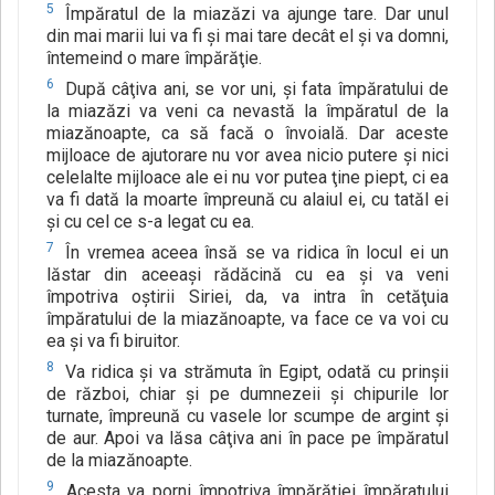
5
Împăratul de la miazăzi va ajunge tare. Dar unul
din mai marii lui va fi şi mai tare decât el şi va domni,
întemeind o mare împărăţie.
6
După câţiva ani, se vor uni, şi fata împăratului de
la miazăzi va veni ca nevastă la împăratul de la
miazănoapte, ca să facă o învoială. Dar aceste
mijloace de ajutorare nu vor avea nicio putere şi nici
celelalte mijloace ale ei nu vor putea ţine piept, ci ea
va fi dată la moarte împreună cu alaiul ei, cu tatăl ei
şi cu cel ce s-a legat cu ea.
7
În vremea aceea însă se va ridica în locul ei un
lăstar din aceeaşi rădăcină cu ea şi va veni
împotriva oştirii Siriei, da, va intra în cetăţuia
împăratului de la miazănoapte, va face ce va voi cu
ea şi va fi biruitor.
8
Va ridica şi va strămuta în Egipt, odată cu prinşii
de război, chiar şi pe dumnezeii şi chipurile lor
turnate, împreună cu vasele lor scumpe de argint şi
de aur. Apoi va lăsa câţiva ani în pace pe împăratul
de la miazănoapte.
9
Acesta va porni împotriva împărăţiei împăratului