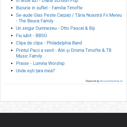
În iesle azi - Diana Scridon Pop
Bucurie in suflet - Familia Timofte
Se-aude Glas Peste Carpați / Tăria Noastră Fii Mereu
- The Beuca Family
Un singur Dumnezeu - Otto Pascal & Biji
Fiu iubit - BBSO
Clipa de clipa - Philadelphia Band
Printul Pacii a venit - Alin și Emima Timofte & TB
Music Family
Praise - Lumina Worship
Unde ești țara mea?
Powered by
VersuriCrestine.ro