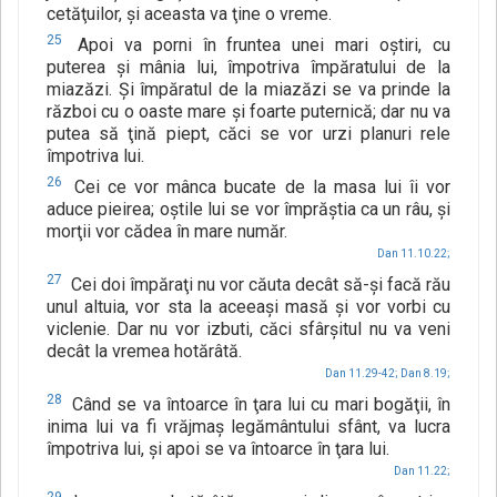
cetăţuilor, şi aceasta va ţine o vreme.
25
Apoi va porni în fruntea unei mari oştiri, cu
puterea şi mânia lui, împotriva împăratului de la
miazăzi. Şi împăratul de la miazăzi se va prinde la
război cu o oaste mare şi foarte puternică; dar nu va
putea să ţină piept, căci se vor urzi planuri rele
împotriva lui.
26
Cei ce vor mânca bucate de la masa lui îi vor
aduce pieirea; oştile lui se vor împrăştia ca un râu, şi
morţii vor cădea în mare număr.
Dan 11.10.22;
27
Cei doi împăraţi nu vor căuta decât să-şi facă rău
unul altuia, vor sta la aceeaşi masă şi vor vorbi cu
viclenie. Dar nu vor izbuti, căci sfârşitul nu va veni
decât la vremea hotărâtă.
Dan 11.29-42;
Dan 8.19;
28
Când se va întoarce în ţara lui cu mari bogăţii, în
inima lui va fi vrăjmaş legământului sfânt, va lucra
împotriva lui, şi apoi se va întoarce în ţara lui.
Dan 11.22;