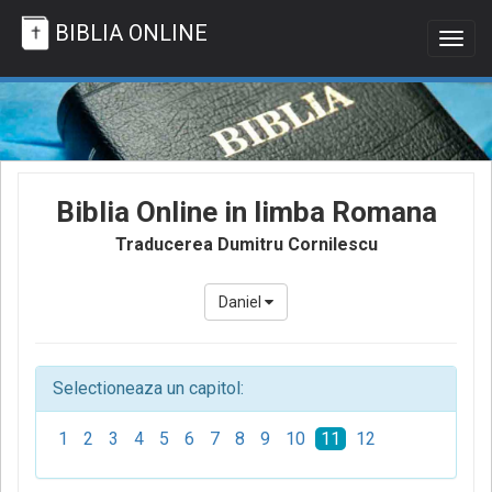
BIBLIA ONLINE
Togg
navig
Biblia Online in limba Romana
Traducerea Dumitru Cornilescu
Daniel
Selectioneaza un capitol:
1
2
3
4
5
6
7
8
9
10
11
12