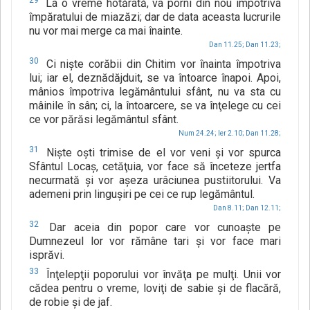
29
La o vreme hotărâtă, va porni din nou împotriva
împăratului de miazăzi; dar de data aceasta lucrurile
nu vor mai merge ca mai înainte.
Dan 11.25;
Dan 11.23;
30
Ci nişte corăbii din Chitim vor înainta împotriva
lui; iar el, deznădăjduit, se va întoarce înapoi. Apoi,
mânios împotriva legământului sfânt, nu va sta cu
mâinile în sân; ci, la întoarcere, se va înţelege cu cei
ce vor părăsi legământul sfânt.
Num 24.24;
Ier 2.10;
Dan 11.28;
31
Nişte oşti trimise de el vor veni şi vor spurca
Sfântul Locaş, cetăţuia, vor face să înceteze jertfa
necurmată şi vor aşeza urâciunea pustiitorului. Va
ademeni prin linguşiri pe cei ce rup legământul.
Dan 8.11;
Dan 12.11;
32
Dar aceia din popor care vor cunoaşte pe
Dumnezeul lor vor rămâne tari şi vor face mari
isprăvi.
33
Înţelepţii poporului vor învăţa pe mulţi. Unii vor
cădea pentru o vreme, loviţi de sabie şi de flacără,
de robie şi de jaf.