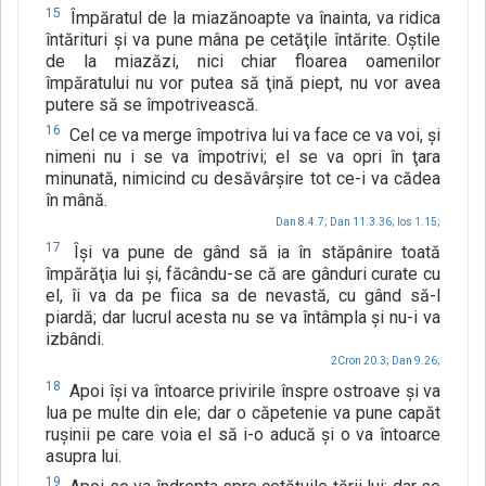
15
Împăratul de la miazănoapte va înainta, va ridica
întărituri şi va pune mâna pe cetăţile întărite. Oştile
de la miazăzi, nici chiar floarea oamenilor
împăratului nu vor putea să ţină piept, nu vor avea
putere să se împotrivească.
16
Cel ce va merge împotriva lui va face ce va voi, şi
nimeni nu i se va împotrivi; el se va opri în ţara
minunată, nimicind cu desăvârşire tot ce-i va cădea
în mână.
Dan 8.4.7;
Dan 11.3.36;
Ios 1.15;
17
Îşi va pune de gând să ia în stăpânire toată
împărăţia lui şi, făcându-se că are gânduri curate cu
el, îi va da pe fiica sa de nevastă, cu gând să-l
piardă; dar lucrul acesta nu se va întâmpla şi nu-i va
izbândi.
2Cron 20.3;
Dan 9.26;
18
Apoi îşi va întoarce privirile înspre ostroave şi va
lua pe multe din ele; dar o căpetenie va pune capăt
ruşinii pe care voia el să i-o aducă şi o va întoarce
asupra lui.
19