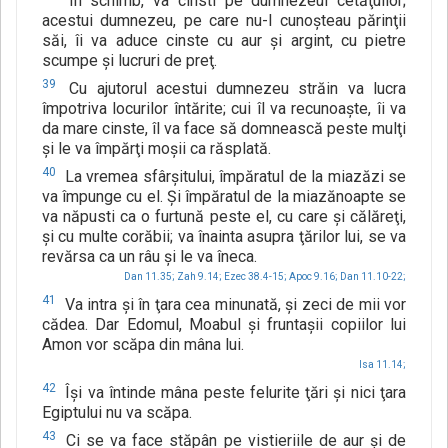
În schimb, va cinsti pe dumnezeul cetăţuilor;
acestui dumnezeu, pe care nu-l cunoşteau părinţii
săi, îi va aduce cinste cu aur şi argint, cu pietre
scumpe şi lucruri de preţ.
39
Cu ajutorul acestui dumnezeu străin va lucra
împotriva locurilor întărite; cui îl va recunoaşte, îi va
da mare cinste, îl va face să domnească peste mulţi
şi le va împărţi moşii ca răsplată.
40
La vremea sfârşitului, împăratul de la miazăzi se
va împunge cu el. Şi împăratul de la miazănoapte se
va năpusti ca o furtună peste el, cu care şi călăreţi,
şi cu multe corăbii; va înainta asupra ţărilor lui, se va
revărsa ca un râu şi le va îneca.
Dan 11.35;
Zah 9.14;
Ezec 38.4-15;
Apoc 9.16;
Dan 11.10-22;
41
Va intra şi în ţara cea minunată, şi zeci de mii vor
cădea. Dar Edomul, Moabul şi fruntaşii copiilor lui
Amon vor scăpa din mâna lui.
Isa 11.14;
42
Îşi va întinde mâna peste felurite ţări şi nici ţara
Egiptului nu va scăpa.
43
Ci se va face stăpân pe vistieriile de aur şi de