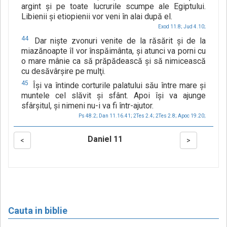
argint şi pe toate lucrurile scumpe ale Egiptului.
Libienii şi etiopienii vor veni în alai după el.
Exod 11.8;
Jud 4.10;
44
Dar nişte zvonuri venite de la răsărit şi de la
miazănoapte îl vor înspăimânta, şi atunci va porni cu
o mare mânie ca să prăpădească şi să nimicească
cu desăvârşire pe mulţi.
45
Îşi va întinde corturile palatului său între mare şi
muntele cel slăvit şi sfânt. Apoi îşi va ajunge
sfârşitul, şi nimeni nu-i va fi într-ajutor.
Ps 48.2;
Dan 11.16.41;
2Tes 2.4;
2Tes 2.8;
Apoc 19.20;
Daniel 11
<
>
Cauta in biblie