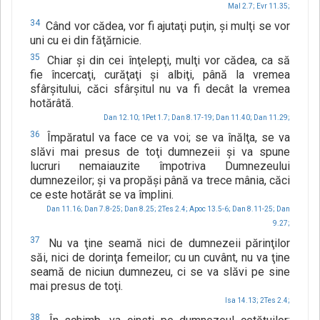
Mal 2.7;
Evr 11.35;
34
Când vor cădea, vor fi ajutaţi puţin, şi mulţi se vor
uni cu ei din făţărnicie.
35
Chiar şi din cei înţelepţi, mulţi vor cădea, ca să
fie încercaţi, curăţaţi şi albiţi, până la vremea
sfârşitului, căci sfârşitul nu va fi decât la vremea
hotărâtă.
Dan 12.10;
1Pet 1.7;
Dan 8.17-19;
Dan 11.40;
Dan 11.29;
36
Împăratul va face ce va voi; se va înălţa, se va
slăvi mai presus de toţi dumnezeii şi va spune
lucruri nemaiauzite împotriva Dumnezeului
dumnezeilor; şi va propăşi până va trece mânia, căci
ce este hotărât se va împlini.
Dan 11.16;
Dan 7.8-25;
Dan 8.25;
2Tes 2.4;
Apoc 13.5-6;
Dan 8.11-25;
Dan
9.27;
37
Nu va ţine seamă nici de dumnezeii părinţilor
săi, nici de dorinţa femeilor; cu un cuvânt, nu va ţine
seamă de niciun dumnezeu, ci se va slăvi pe sine
mai presus de toţi.
Isa 14.13;
2Tes 2.4;
38