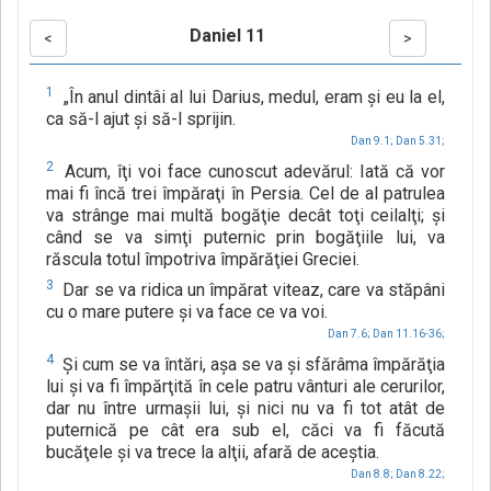
Daniel 11
<
>
1
„În anul dintâi al lui Darius, medul, eram şi eu la el,
ca să-l ajut şi să-l sprijin.
Dan 9.1;
Dan 5.31;
2
Acum, îţi voi face cunoscut adevărul: Iată că vor
mai fi încă trei împăraţi în Persia. Cel de al patrulea
va strânge mai multă bogăţie decât toţi ceilalţi; şi
când se va simţi puternic prin bogăţiile lui, va
răscula totul împotriva împărăţiei Greciei.
3
Dar se va ridica un împărat viteaz, care va stăpâni
cu o mare putere şi va face ce va voi.
Dan 7.6;
Dan 11.16-36;
4
Şi cum se va întări, aşa se va şi sfărâma împărăţia
lui şi va fi împărţită în cele patru vânturi ale cerurilor,
dar nu între urmaşii lui, şi nici nu va fi tot atât de
puternică pe cât era sub el, căci va fi făcută
bucăţele şi va trece la alţii, afară de aceştia.
Dan 8.8;
Dan 8.22;