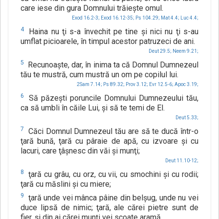
care iese din gura Domnului trăieşte omul.
Exod 16.2-3;
Exod 16.12-35;
Ps 104.29;
Mat 4.4;
Luc 4.4;
4
Haina nu ţi s-a învechit pe tine şi nici nu ţi s-au
umflat picioarele, în timpul acestor patruzeci de ani.
Deut 29.5;
Neem 9.21;
5
Recunoaşte, dar, în inima ta că Domnul Dumnezeul
tău te mustră, cum mustră un om pe copilul lui.
2Sam 7.14;
Ps 89.32;
Prov 3.12;
Evr 12.5-6;
Apoc 3.19;
6
Să păzeşti poruncile Domnului Dumnezeului tău,
ca să umbli în căile Lui, şi să te temi de El.
Deut 5.33;
7
Căci Domnul Dumnezeul tău are să te ducă într-o
ţară bună, ţară cu pâraie de apă, cu izvoare şi cu
lacuri, care ţâşnesc din văi şi munţi;
Deut 11.10-12;
8
ţară cu grâu, cu orz, cu vii, cu smochini şi cu rodii;
ţară cu măslini şi cu miere;
9
ţară unde vei mânca pâine din belşug, unde nu vei
duce lipsă de nimic; ţară, ale cărei pietre sunt de
fier, şi din ai cărei munţi vei scoate aramă.