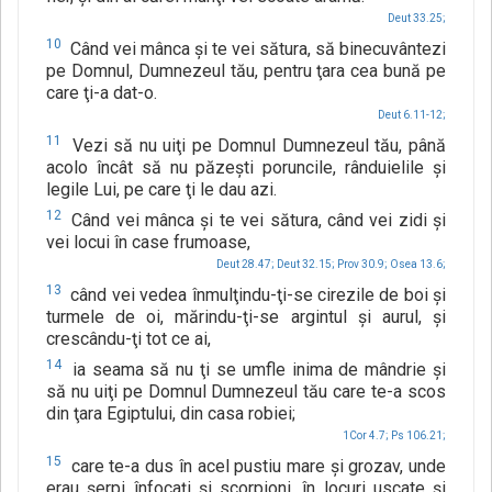
Deut 33.25;
10
Când vei mânca şi te vei sătura, să binecuvântezi
pe Domnul, Dumnezeul tău, pentru ţara cea bună pe
care ţi-a dat-o.
Deut 6.11-12;
11
Vezi să nu uiţi pe Domnul Dumnezeul tău, până
acolo încât să nu păzeşti poruncile, rânduielile şi
legile Lui, pe care ţi le dau azi.
12
Când vei mânca şi te vei sătura, când vei zidi şi
vei locui în case frumoase,
Deut 28.47;
Deut 32.15;
Prov 30.9;
Osea 13.6;
13
când vei vedea înmulţindu-ţi-se cirezile de boi şi
turmele de oi, mărindu-ţi-se argintul şi aurul, şi
crescându-ţi tot ce ai,
14
ia seama să nu ţi se umfle inima de mândrie şi
să nu uiţi pe Domnul Dumnezeul tău care te-a scos
din ţara Egiptului, din casa robiei;
1Cor 4.7;
Ps 106.21;
15
care te-a dus în acel pustiu mare şi grozav, unde
erau şerpi înfocaţi şi scorpioni, în locuri uscate şi