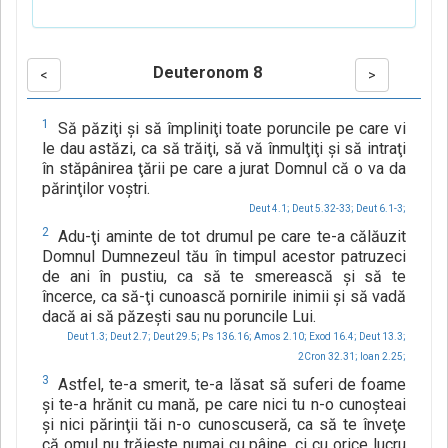
Deuteronom 8
<
>
1
Să păziţi şi să împliniţi toate poruncile pe care vi
le dau astăzi, ca să trăiţi, să vă înmulţiţi şi să intraţi
în stăpânirea ţării pe care a jurat Domnul că o va da
părinţilor voştri.
Deut 4.1;
Deut 5.32-33;
Deut 6.1-3;
2
Adu-ţi aminte de tot drumul pe care te-a călăuzit
Domnul Dumnezeul tău în timpul acestor patruzeci
de ani în pustiu, ca să te smerească şi să te
încerce, ca să-ţi cunoască pornirile inimii şi să vadă
dacă ai să păzeşti sau nu poruncile Lui.
Deut 1.3;
Deut 2.7;
Deut 29.5;
Ps 136.16;
Amos 2.10;
Exod 16.4;
Deut 13.3;
2Cron 32.31;
Ioan 2.25;
3
Astfel, te-a smerit, te-a lăsat să suferi de foame
şi te-a hrănit cu mană, pe care nici tu n-o cunoşteai
şi nici părinţii tăi n-o cunoscuseră, ca să te înveţe
că omul nu trăieşte numai cu pâine, ci cu orice lucru