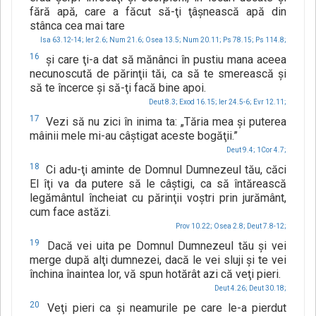
fără apă, care a făcut să-ţi ţâşnească apă din
stânca cea mai tare
Isa 63.12-14;
Ier 2.6;
Num 21.6;
Osea 13.5;
Num 20.11;
Ps 78.15;
Ps 114.8;
16
şi care ţi-a dat să mănânci în pustiu mana aceea
necunoscută de părinţii tăi, ca să te smerească şi
să te încerce şi să-ţi facă bine apoi.
Deut 8.3;
Exod 16.15;
Ier 24.5-6;
Evr 12.11;
17
Vezi să nu zici în inima ta: „Tăria mea şi puterea
mâinii mele mi-au câştigat aceste bogăţii.”
Deut 9.4;
1Cor 4.7;
18
Ci adu-ţi aminte de Domnul Dumnezeul tău, căci
El îţi va da putere să le câştigi, ca să întărească
legământul încheiat cu părinţii voştri prin jurământ,
cum face astăzi.
Prov 10.22;
Osea 2.8;
Deut 7.8-12;
19
Dacă vei uita pe Domnul Dumnezeul tău şi vei
merge după alţi dumnezei, dacă le vei sluji şi te vei
închina înaintea lor, vă spun hotărât azi că veţi pieri.
Deut 4.26;
Deut 30.18;
20
Veţi pieri ca şi neamurile pe care le-a pierdut