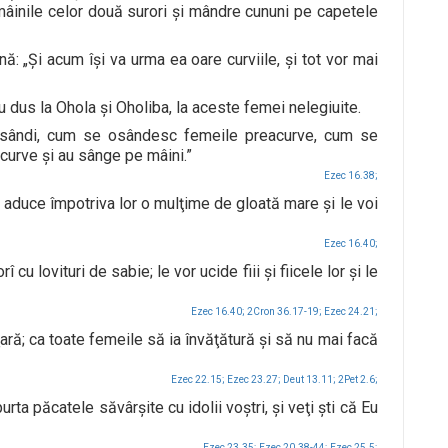
n mâinile celor două surori şi mândre cununi pe capetele
ă: „Şi acum îşi va urma ea oare curviile, şi tot vor mai
u dus la Ohola şi Oholiba, la aceste femei nelegiuite.
osândi, cum se osândesc femeile preacurve, cum se
curve şi au sânge pe mâini.”
Ezec 16.38;
duce împotriva lor o mulţime de gloată mare şi le voi
Ezec 16.40;
cu lovituri de sabie; le vor ucide fiii şi fiicele lor şi le
Ezec 16.40;
2Cron 36.17-19;
Ezec 24.21;
ară; ca toate femeile să ia învăţătură şi să nu mai facă
Ezec 22.15;
Ezec 23.27;
Deut 13.11;
2Pet 2.6;
urta păcatele săvârşite cu idolii voştri, şi veţi şti că Eu
Ezec 23.35;
Ezec 20.38-44;
Ezec 25.5;