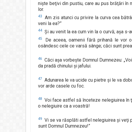
nişte beţivi din pustiu, care au pus brăţări î
lor.
43
Am zis atunci cu privire la curva cea bătrân
veni la ea?”
44
Şi au venit la ea cum vin la o curvă; aşa s-a
45
De aceea, oamenii fără prihană le vor 
osândesc cele ce varsă sânge; căci sunt prea
46
Căci aşa vorbeşte Domnul Dumnezeu: „Voi a
da pradă chinului şi jafului.
47
Adunarea le va ucide cu pietre şi le va doborî 
vor arde casele cu foc.
48
Voi face astfel să înceteze nelegiuirea în ţ
o nelegiuire ca a voastră!
49
Vi se va răsplăti astfel nelegiuirea şi veţi p
sunt Domnul Dumnezeu!”