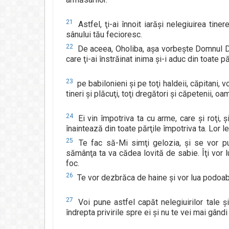
21
Astfel, ţi-ai înnoit iarăşi nelegiuirea tinere
sânului tău fecioresc.
22
De aceea, Oholiba, aşa vorbeşte Domnul Dum
care ţi-ai înstrăinat inima şi-i aduc din toate pă
23
pe babilonieni şi pe toţi haldeii, căpitani, v
tineri şi plăcuţi, toţi dregători şi căpetenii, oam
24
Ei vin împotriva ta cu arme, care şi roţi, 
înaintează din toate părţile împotriva ta. Lor le
25
Te fac să-Mi simţi gelozia, şi se vor purt
sămânţa ta va cădea lovită de sabie. Îţi vor lu
foc.
26
Te vor dezbrăca de haine şi vor lua podoab
27
Voi pune astfel capăt nelegiuirilor tale şi 
îndrepta privirile spre ei şi nu te vei mai gândi 