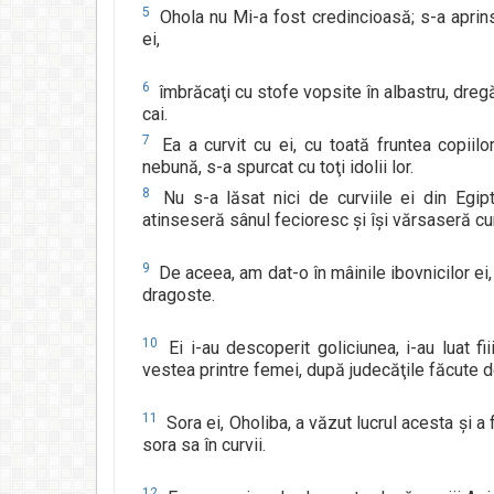
5
Ohola nu Mi-a fost credincioasă; s-a aprins 
ei,
6
îmbrăcaţi cu stofe vopsite în albastru, dregăto
cai.
7
Ea a curvit cu ei, cu toată fruntea copiilo
nebună, s-a spurcat cu toţi idolii lor.
8
Nu s-a lăsat nici de curviile ei din Egipt
atinseseră sânul fecioresc şi îşi vărsaseră cu
9
De aceea, am dat-o în mâinile ibovnicilor ei,
dragoste.
10
Ei i-au descoperit goliciunea, i-au luat fi
vestea printre femei, după judecăţile făcute d
11
Sora ei, Oholiba, a văzut lucrul acesta şi a 
sora sa în curvii.
12