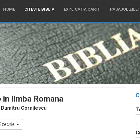
HOME
CITESTE BIBLIA
EXPLICATIA CARTII
PASAJUL ZILEI
C
e in limba Romana
 Dumitru Cornilescu
T
Ezechiel
C