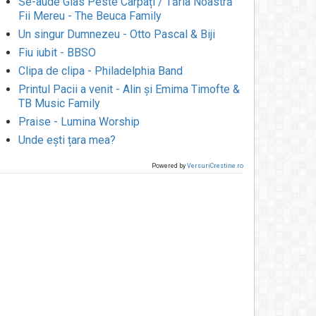
Se-aude Glas Peste Carpați / Tăria Noastră
Fii Mereu - The Beuca Family
Un singur Dumnezeu - Otto Pascal & Biji
Fiu iubit - BBSO
Clipa de clipa - Philadelphia Band
Printul Pacii a venit - Alin și Emima Timofte &
TB Music Family
Praise - Lumina Worship
Unde ești țara mea?
Powered by
VersuriCrestine.ro