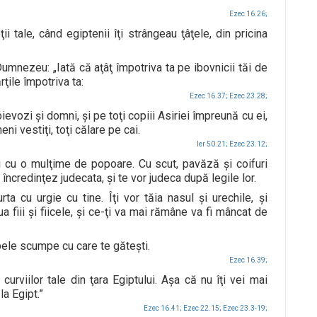
Ezec 16.26;
ţii tale, când egiptenii îţi strângeau ţâţele, din pricina
nezeu: „Iată că aţâţ împotriva ta pe ibovnicii tăi de
rţile împotriva ta:
Ezec 16.37;
Ezec 23.28;
oievozi şi domni, şi pe toţi copiii Asiriei împreună cu ei,
eni vestiţi, toţi călare pe cai.
Ier 50.21;
Ezec 23.12;
şi cu o mulţime de popoare. Cu scut, pavăză şi coifuri
 încredinţez judecata, şi te vor judeca după legile lor.
a cu urgie cu tine. Îţi vor tăia nasul şi urechile, şi
a fiii şi fiicele, şi ce-ţi va mai rămâne va fi mâncat de
ele scumpe cu care te găteşti.
Ezec 16.39;
curviilor tale din ţara Egiptului. Aşa că nu îţi vei mai
la Egipt.”
Ezec 16.41;
Ezec 22.15;
Ezec 23.3-19;