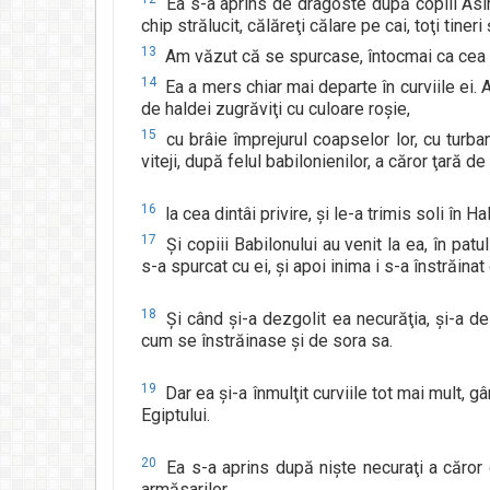
Ea s-a aprins de dragoste după copiii Asirie
chip strălucit, călăreţi călare pe cai, toţi tineri 
13
Am văzut că se spurcase, întocmai ca cea 
14
Ea a mers chiar mai departe în curviile ei. A
de haldei zugrăviţi cu culoare roşie,
15
cu brâie împrejurul coapselor lor, cu turban
viteji, după felul babilonienilor, a căror ţară 
16
la cea dintâi privire, şi le-a trimis soli în H
17
Şi copiii Babilonului au venit la ea, în patu
s-a spurcat cu ei, şi apoi inima i s-a înstrăinat 
18
Şi când şi-a dezgolit ea necurăţia, şi-a de
cum se înstrăinase şi de sora sa.
19
Dar ea şi-a înmulţit curviile tot mai mult, gâ
Egiptului.
20
Ea s-a aprins după nişte necuraţi a căror 
armăsarilor.