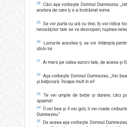
28
Căci aşa vorbeşte Domnul Dumnezeu: „Iată, t
acelora de care ţi s-a înstrăinat inima.
29
Se vor purta cu ură cu tine; îţi vor ridica t
necurăţiilor tale se va descoperi, ruşinea nelegiu
30
Lucrurile acestea ţi se vor întâmpla pentru
idolii lor.
31
Ai mers pe calea surorii tale, de aceea şi Eu 
32
Aşa vorbeşte Domnul Dumnezeu: „Vei bea poti
şi batjocură. Încape mult în el!
33
Te vei umple de beţie şi durere; căci pot
spaimă!
34
Îl vei bea şi îl vei goli, îi vei roade ciobur
Dumnezeu.”
35
De aceea aşa vorbeşte Domnul Dumnezeu: „P