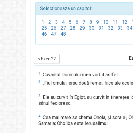
Selectioneaza un capitol:
1
2
3
4
5
6
7
8
9
10
11
12
25
26
27
28
29
30
31
32
33
34
46
47
48
E
<
Ezec 22
1
Cuvântul Domnului mi-a vorbit astfel:
2
„Fiul omului, erau două femei, fiice ale acel
3
Ele au curvit în Egipt, au curvit în tinereţea 
sânul fecioresc.
4
Cea mai mare se chema Ohola, şi sora ei, Ohol
Samaria; Oholiba este Ierusalimul.