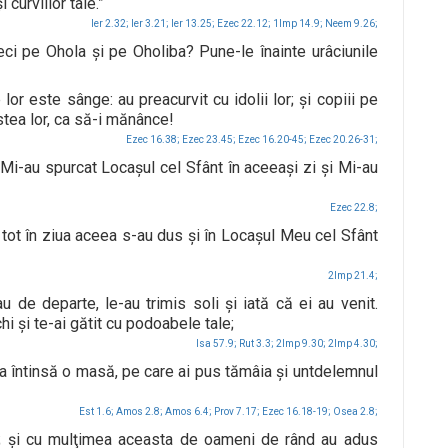
 curviilor tale.”
Ier 2.32;
Ier 3.21;
Ier 13.25;
Ezec 22.12;
1Imp 14.9;
Neem 9.26;
eci pe Ohola şi pe Oholiba? Pune-le înainte urâciunile
lor este sânge: au preacurvit cu idolii lor; şi copiii pe
nstea lor, ca să-i mănânce!
Ezec 16.38;
Ezec 23.45;
Ezec 16.20-45;
Ezec 20.26-31;
Mi-au spurcat Locaşul cel Sfânt în aceeaşi zi şi Mi-au
Ezec 22.8;
or, tot în ziua aceea s-au dus şi în Locaşul Meu cel Sfânt
2Imp 21.4;
de departe, le-au trimis soli şi iată că ei au venit.
hi şi te-ai gătit cu podoabele tale;
Isa 57.9;
Rut 3.3;
2Imp 9.30;
2Imp 4.30;
ra întinsă o masă, pe care ai pus tămâia şi untdelemnul
Est 1.6;
Amos 2.8;
Amos 6.4;
Prov 7.17;
Ezec 16.18-19;
Osea 2.8;
e; şi cu mulţimea aceasta de oameni de rând au adus