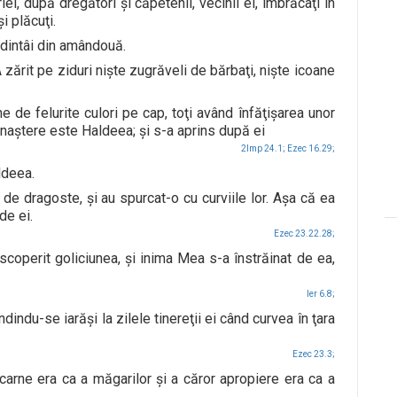
i, după dregători şi căpetenii, vecinii ei, îmbrăcaţi în
şi plăcuţi.
dintâi din amândouă.
 zărit pe ziduri nişte zugrăveli de bărbaţi, nişte icoane
e de felurite culori pe cap, toţi având înfăţişarea unor
de naştere este Haldeea; şi s-a aprins după ei
2Imp 24.1;
Ezec 16.29;
aldeea.
l de dragoste, şi au spurcat-o cu curviile lor. Aşa că ea
de ei.
Ezec 23.22.28;
scoperit goliciunea, şi inima Mea s-a înstrăinat de ea,
Ier 6.8;
ndindu-se iarăşi la zilele tinereţii ei când curvea în ţara
Ezec 23.3;
carne era ca a măgarilor şi a căror apropiere era ca a