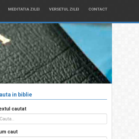
MEDITATIA ZILEI
VERSETUL ZILEI
CONTACT
auta in biblie
extul cautat
um caut