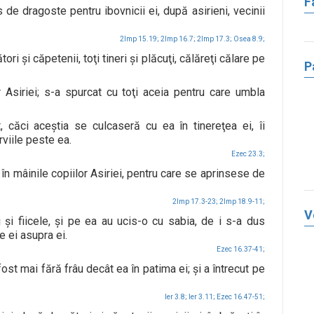
F
de dragoste pentru ibovnicii ei, după asirieni, vecinii
2Imp 15.19;
2Imp 16.7;
2Imp 17.3;
Osea 8.9;
ri şi căpetenii, toţi tineri şi plăcuţi, călăreţi călare pe
P
r Asiriei; s-a spurcat cu toţi aceia pentru care umbla
, căci aceştia se culcaseră cu ea în tinereţea ei, îi
rviile peste ea.
Ezec 23.3;
 în mâinile copiilor Asiriei, pentru care se aprinsese de
2Imp 17.3-23;
2Imp 18.9-11;
V
ii şi fiicele, şi pe ea au ucis-o cu sabia, de i s-a dus
e ei asupra ei.
Ezec 16.37-41;
fost mai fără frâu decât ea în patima ei; şi a întrecut pe
Ier 3.8;
Ier 3.11;
Ezec 16.47-51;