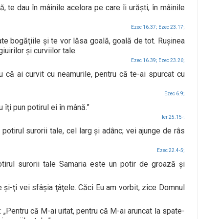
e dau în mâinile acelora pe care îi urăşti, în mâinile
Ezec 16.37;
Ezec 23.17;
oate bogăţiile şi te vor lăsa goală, goală de tot. Ruşinea
irilor şi curviilor tale.
Ezec 16.39;
Ezec 23.26;
 că ai curvit cu neamurile, pentru că te-ai spurcat cu
Ezec 6.9;
îţi pun potirul ei în mână.”
Ier 25.15-;
rul surorii tale, cel larg şi adânc; vei ajunge de râs
Ezec 22.4-5;
irul surorii tale Samaria este un potir de groază şi
ile şi-ţi vei sfâşia ţâţele. Căci Eu am vorbit, zice Domnul
entru că M-ai uitat, pentru că M-ai aruncat la spate-