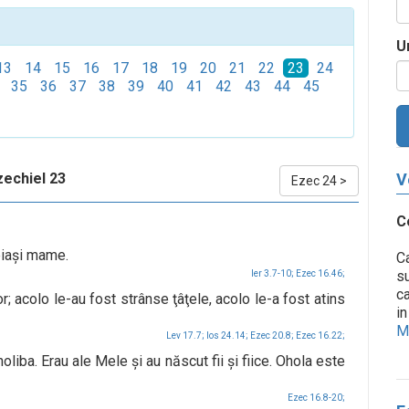
U
13
14
15
16
17
18
19
20
21
22
23
24
35
36
37
38
39
40
41
42
43
44
45
zechiel 23
V
Ezec 24
>
C
eiaşi mame.
Ca
su
Ier 3.7-10;
Ezec 16.46;
ca
lor; acolo le-au fost strânse ţâţele, acolo le-a fost atins
in
Me
Lev 17.7;
Ios 24.14;
Ezec 20.8;
Ezec 16.22;
iba. Erau ale Mele şi au născut fii şi fiice. Ohola este
Ezec 16.8-20;