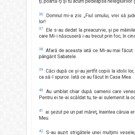
ţi, poartă-ţi şi tu acum pedeapsa nelegiuirilor şi
36
Domnul mi-a zis: „Fiul omului, vrei să jud
lor!
37
Ele s-au dedat la preacurvie, şi pe mâinile 
care Mi-i născuseră i-au trecut prin foc, în ci
38
Afară de aceasta iată ce Mi-au mai făcut: 
pângărit Sabatele.
39
Căci după ce şi-au jertfit copiii la idolii l
ca să-l spurce. Iată ce au făcut în Casa Mea.
40
Au umblat chiar după oamenii care veneau 
Pentru ei te-ai scăldat tu, te-ai sulemenit la oc
41
ai şezut pe un pat măreţ, înaintea căruia e
Meu.
42
S-au auzit strigătele unei mulţimi vesel