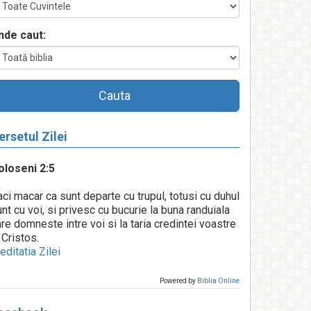
nde caut:
Cauta
ersetul Zilei
oloseni 2:5
ci macar ca sunt departe cu trupul, totusi cu duhul
nt cu voi, si privesc cu bucurie la buna randuiala
re domneste intre voi si la taria credintei voastre
 Cristos.
ditatia Zilei
Powered by
Biblia Online