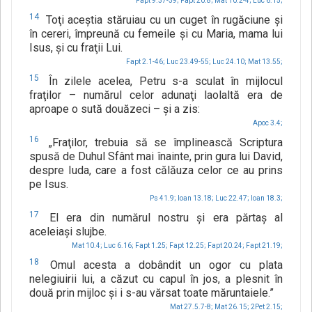
Fapt 9.37-39;
Fapt 20.8;
Mat 10.2-4;
Luc 6.15;
14
Toţi aceştia stăruiau cu un cuget în rugăciune şi
în cereri, împreună cu femeile şi cu Maria, mama lui
Isus, şi cu fraţii Lui.
Fapt 2.1-46;
Luc 23.49-55;
Luc 24.10;
Mat 13.55;
15
În zilele acelea, Petru s-a sculat în mijlocul
fraţilor – numărul celor adunaţi laolaltă era de
aproape o sută douăzeci – şi a zis:
Apoc 3.4;
16
„Fraţilor, trebuia să se împlinească Scriptura
spusă de Duhul Sfânt mai înainte, prin gura lui David,
despre Iuda, care a fost călăuza celor ce au prins
pe Isus.
Ps 41.9;
Ioan 13.18;
Luc 22.47;
Ioan 18.3;
17
El era din numărul nostru şi era părtaş al
aceleiaşi slujbe.
Mat 10.4;
Luc 6.16;
Fapt 1.25;
Fapt 12.25;
Fapt 20.24;
Fapt 21.19;
18
Omul acesta a dobândit un ogor cu plata
nelegiuirii lui, a căzut cu capul în jos, a plesnit în
două prin mijloc şi i s-au vărsat toate măruntaiele.”
Mat 27.5.7-8;
Mat 26.15;
2Pet 2.15;