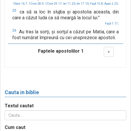
1Sam 16.7;
1Cron 28.9;
1Cron 29.17;
Ier 11.20;
Ier 17.10;
Fapt 15.8;
Apoc 2.23;
25
ca să ia loc în slujba şi apostolia aceasta, din
care a căzut Iuda ca să meargă la locul lui.”
Fapt 1.17;
26
Au tras la sorţi, şi sorţul a căzut pe Matia, care a
fost numărat împreună cu cei unsprezece apostoli.
Faptele apostolilor 1
>
Cauta in biblie
Textul cautat
Cum caut