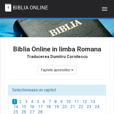
BIBLIA ONLINE
Togg
navig
Biblia Online in limba Romana
Traducerea Dumitru Cornilescu
Faptele apostolilor
Selectioneaza un capitol:
1
2
3
4
5
6
7
8
9
10
11
12
13
14
15
16
17
18
19
20
21
22
23
24
25
26
27
28