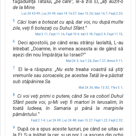
făgăduinţa Tatălui,
„pe care”,
le-a zis El,
„aţi auzit-o
de la Mine.
Luc 24.43-49;
Luc 24.49;
Ioan 14.16-27;
Ioan 15.26;
Ioan 16.7;
Fapt 2.33;
5
Căci Ioan a botezat cu apă, dar voi, nu după multe
zile, veţi fi botezaţi cu Duhul Sfânt.”
Mat 3.11;
Fapt 11.16;
Fapt 19.4;
Ioel 3.18;
Fapt 2.4;
Fapt 11.15;
6
Deci apostolii, pe când erau strânşi laolaltă, L-au
întrebat: „Doamne, în vremea aceasta ai de gând să
aşezi din nou Împărăţia lui Israel?”
Mat 24.3;
Isa 1.26;
Dan 7.27;
Amos 9.11;
7
El le-a răspuns:
„Nu este treaba voastră să ştiţi
vremurile sau soroacele; pe acestea Tatăl le-a păstrat
sub stăpânirea Sa.
Mat 24.36;
Mar 13.32;
1Tes 5.1;
8
Ci voi veţi primi o putere, când Se va coborî Duhul
Sfânt peste voi, şi-Mi veţi fi martori în Ierusalim, în
toată Iudeea, în Samaria şi până la marginile
pământului.”
Fapt 2.1-4;
Luc 24.49;
Luc 24.48;
Ioan 15.27;
Fapt 1.22;
Fapt 2.32;
9
După ce a spus aceste lucruri, pe când se uitau ei
la El, S-a înălţat la cer, şi un nor L-a ascuns din ochii