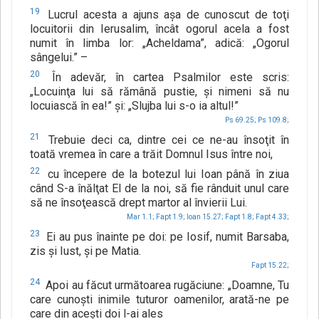
19
Lucrul acesta a ajuns aşa de cunoscut de toţi
locuitorii din Ierusalim, încât ogorul acela a fost
numit în limba lor: „Acheldama”, adică: „Ogorul
sângelui.” –
20
În adevăr, în cartea Psalmilor este scris:
„Locuinţa lui să rămână pustie, şi nimeni să nu
locuiască în ea!” şi: „Slujba lui s-o ia altul!”
Ps 69.25;
Ps 109.8;
21
Trebuie deci ca, dintre cei ce ne-au însoţit în
toată vremea în care a trăit Domnul Isus între noi,
22
cu începere de la botezul lui Ioan până în ziua
când S-a înălţat El de la noi, să fie rânduit unul care
să ne însoţească drept martor al învierii Lui.
Mar 1.1;
Fapt 1.9;
Ioan 15.27;
Fapt 1.8;
Fapt 4.33;
23
Ei au pus înainte pe doi: pe Iosif, numit Barsaba,
zis şi Iust, şi pe Matia.
Fapt 15.22;
24
Apoi au făcut următoarea rugăciune: „Doamne, Tu
care cunoşti inimile tuturor oamenilor, arată-ne pe
care din aceşti doi l-ai ales