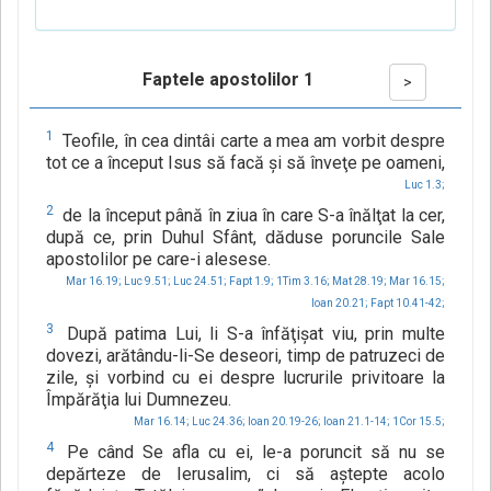
Faptele apostolilor 1
>
1
Teofile, în cea dintâi carte a mea am vorbit despre
tot ce a început Isus să facă şi să înveţe pe oameni,
Luc 1.3;
2
de la început până în ziua în care S-a înălţat la cer,
după ce, prin Duhul Sfânt, dăduse poruncile Sale
apostolilor pe care-i alesese.
Mar 16.19;
Luc 9.51;
Luc 24.51;
Fapt 1.9;
1Tim 3.16;
Mat 28.19;
Mar 16.15;
Ioan 20.21;
Fapt 10.41-42;
3
După patima Lui, li S-a înfăţişat viu, prin multe
dovezi, arătându-li-Se deseori, timp de patruzeci de
zile, şi vorbind cu ei despre lucrurile privitoare la
Împărăţia lui Dumnezeu.
Mar 16.14;
Luc 24.36;
Ioan 20.19-26;
Ioan 21.1-14;
1Cor 15.5;
4
Pe când Se afla cu ei, le-a poruncit să nu se
depărteze de Ierusalim, ci să aştepte acolo