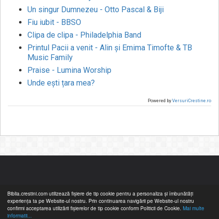
Un singur Dumnezeu - Otto Pascal & Biji
Fiu iubit - BBSO
Clipa de clipa - Philadelphia Band
Printul Pacii a venit - Alin și Emima Timofte & TB
Music Family
Praise - Lumina Worship
Unde ești țara mea?
Powered by
VersuriCrestine.ro
Biblia.crestini.com utilizează fişiere de tip cookie pentru a personaliza și îmbunătăți
experiența ta pe Website-ul nostru. Prin continuarea navigării pe Website-ul nostru
confirmi acceptarea utilizării fişierelor de tip cookie conform Politicii de Cookie.
Mai multe
informatii...