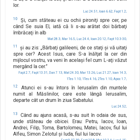
lor.
Luc 24.51;
Ioan 6.62;
Fapt 1.2;
10
Şi, cum stăteau ei cu ochii pironiţi spre cer, pe
când Se suia El, iată că li s-au arătat doi bărbaţi
îmbrăcaţi în alb
Mat 28.3;
Mar 16.5;
Luc 24.4;
Ioan 20.12;
Fapt 10.3-30;
11
şi au zis: „Bărbaţi galileeni, de ce staţi şi vă uitaţi
spre cer? Acest Isus, care S-a înălţat la cer din
mijlocul vostru, va veni în acelaşi fel cum L-aţi văzut
mergând la cer.”
Fapt 2.7;
Fapt 13.31;
Dan 7.13;
Mat 24.30;
Mar 13.26;
Luc 21.27;
Ioan 14.3;
1Tes 1.10;
1Tes 4.16;
2Tes 1.10;
Apoc 1.7;
12
Atunci ei s-au întors în Ierusalim din muntele
numit al Măslinilor, care este lângă Ierusalim,
departe cât un drum în ziua Sabatului.
Luc 24.52;
13
Când au ajuns acasă, s-au suit în odaia de sus,
unde stăteau de obicei. Erau: Petru, Iacov, Ioan,
Andrei, Filip, Toma, Bartolomeu, Matei, Iacov, fiul lui
Alfeu, Simon Zelotul şi Iuda, fiul lui Iacov.