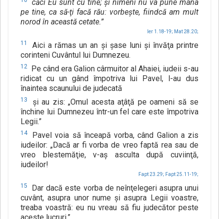
10
căci Eu sunt cu tine; şi nimeni nu va pune mâna
pe tine, ca să-ţi facă rău: vorbeşte, fiindcă am mult
norod în această cetate.”
Ier 1.18-19;
Mat 28.20;
11
Aici a rămas un an şi şase luni şi învăţa printre
corinteni Cuvântul lui Dumnezeu.
12
Pe când era Galion cârmuitor al Ahaiei, iudeii s-au
ridicat cu un gând împotriva lui Pavel, l-au dus
înaintea scaunului de judecată
13
şi au zis: „Omul acesta aţâţă pe oameni să se
închine lui Dumnezeu într-un fel care este împotriva
Legii.”
14
Pavel voia să înceapă vorba, când Galion a zis
iudeilor: „Dacă ar fi vorba de vreo faptă rea sau de
vreo blestemăţie, v-aş asculta după cuviinţă,
iudeilor!
Fapt 23.29;
Fapt 25.11-19;
15
Dar dacă este vorba de neînţelegeri asupra unui
cuvânt, asupra unor nume şi asupra Legii voastre,
treaba voastră: eu nu vreau să fiu judecător peste
aceste lucruri.”