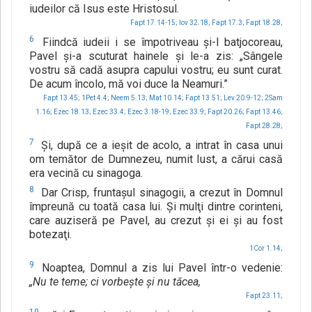
iudeilor că Isus este Hristosul.
Fapt 17.14-15;
Iov 32.18;
Fapt 17.3;
Fapt 18.28;
6
Fiindcă iudeii i se împotriveau şi-l batjocoreau,
Pavel şi-a scuturat hainele şi le-a zis: „Sângele
vostru să cadă asupra capului vostru; eu sunt curat.
De acum încolo, mă voi duce la Neamuri.”
Fapt 13.45;
1Pet 4.4;
Neem 5.13;
Mat 10.14;
Fapt 13.51;
Lev 20.9-12;
2Sam
1.16;
Ezec 18.13;
Ezec 33.4;
Ezec 3.18-19;
Ezec 33.9;
Fapt 20.26;
Fapt 13.46;
Fapt 28.28;
7
Şi, după ce a ieşit de acolo, a intrat în casa unui
om temător de Dumnezeu, numit Iust, a cărui casă
era vecină cu sinagoga.
8
Dar Crisp, fruntaşul sinagogii, a crezut în Domnul
împreună cu toată casa lui. Şi mulţi dintre corinteni,
care auziseră pe Pavel, au crezut şi ei şi au fost
botezaţi.
1Cor 1.14;
9
Noaptea, Domnul a zis lui Pavel într-o vedenie:
„Nu te teme; ci vorbeşte şi nu tăcea,
Fapt 23.11;