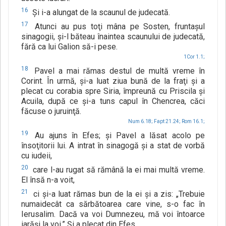
16
Şi i-a alungat de la scaunul de judecată.
17
Atunci au pus toţi mâna pe Sosten, fruntaşul
sinagogii, şi-l băteau înaintea scaunului de judecată,
fără ca lui Galion să-i pese.
1Cor 1.1;
18
Pavel a mai rămas destul de multă vreme în
Corint. În urmă, şi-a luat ziua bună de la fraţi şi a
plecat cu corabia spre Siria, împreună cu Priscila şi
Acuila, după ce şi-a tuns capul în Chencrea, căci
făcuse o juruinţă.
Num 6.18;
Fapt 21.24;
Rom 16.1;
19
Au ajuns în Efes; şi Pavel a lăsat acolo pe
însoţitorii lui. A intrat în sinagogă şi a stat de vorbă
cu iudeii,
20
care l-au rugat să rămână la ei mai multă vreme.
El însă n-a voit,
21
ci şi-a luat rămas bun de la ei şi a zis: „Trebuie
numaidecât ca sărbătoarea care vine, s-o fac în
Ierusalim. Dacă va voi Dumnezeu, mă voi întoarce
iarăşi la voi.” Şi a plecat din Efes.