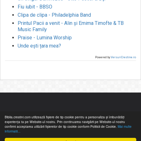
Fiu iubit - BBSO
Clipa de clipa - Philadelphia Band
Printul Pacii a venit - Alin și Emima Timofte & TB
Music Family
Praise - Lumina Worship
Unde ești țara mea?
Powered by
VersuriCrestine.ro
Biblia.crestini.com utilizează fişiere de tip cookie pentru a personaliza și îmbunătăți
experiența ta pe Website-ul nostru. Prin continuarea navigării pe Website-ul nostru
confirmi acceptarea utilizării fişierelor de tip cookie conform Politicii de Cookie.
Mai multe
informatii...