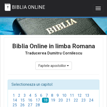
BIBLIA ONLINE
Togg
navig
Biblia Online in limba Romana
Traducerea Dumitru Cornilescu
Faptele apostolilor
Selectioneaza un capitol:
1
2
3
4
5
6
7
8
9
10
11
12
13
14
15
16
17
18
19
20
21
22
23
24
25
26
27
28