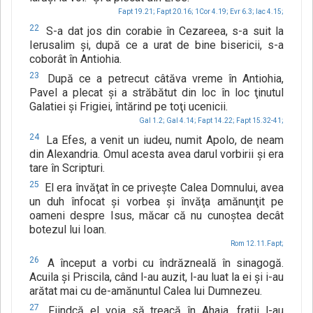
Fapt 19.21;
Fapt 20.16;
1Cor 4.19;
Evr 6.3;
Iac 4.15;
22
S-a dat jos din corabie în Cezareea, s-a suit la
Ierusalim şi, după ce a urat de bine bisericii, s-a
coborât în Antiohia.
23
După ce a petrecut câtăva vreme în Antiohia,
Pavel a plecat şi a străbătut din loc în loc ţinutul
Galatiei şi Frigiei, întărind pe toţi ucenicii.
Gal 1.2;
Gal 4.14;
Fapt 14.22;
Fapt 15.32-41;
24
La Efes, a venit un iudeu, numit Apolo, de neam
din Alexandria. Omul acesta avea darul vorbirii şi era
tare în Scripturi.
25
El era învăţat în ce priveşte Calea Domnului, avea
un duh înfocat şi vorbea şi învăţa amănunţit pe
oameni despre Isus, măcar că nu cunoştea decât
botezul lui Ioan.
Rom 12.11.Fapt;
26
A început a vorbi cu îndrăzneală în sinagogă.
Acuila şi Priscila, când l-au auzit, l-au luat la ei şi i-au
arătat mai cu de-amănuntul Calea lui Dumnezeu.
27
Fiindcă el voia să treacă în Ahaia, fraţii l-au