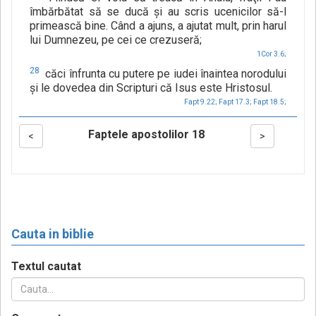
îmbărbătat să se ducă şi au scris ucenicilor să-l
primească bine. Când a ajuns, a ajutat mult, prin harul
lui Dumnezeu, pe cei ce crezuseră;
1Cor 3.6;
28
căci înfrunta cu putere pe iudei înaintea norodului
şi le dovedea din Scripturi că Isus este Hristosul.
Fapt 9.22;
Fapt 17.3;
Fapt 18.5;
Faptele apostolilor 18
<
>
Cauta in biblie
Textul cautat