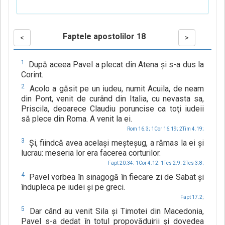
Faptele apostolilor 18
<
>
1
După aceea Pavel a plecat din Atena şi s-a dus la
Corint.
2
Acolo a găsit pe un iudeu, numit Acuila, de neam
din Pont, venit de curând din Italia, cu nevasta sa,
Priscila, deoarece Claudiu poruncise ca toţi iudeii
să plece din Roma. A venit la ei.
Rom 16.3;
1Cor 16.19;
2Tim 4.19;
3
Şi, fiindcă avea acelaşi meşteşug, a rămas la ei şi
lucrau: meseria lor era facerea corturilor.
Fapt 20.34;
1Cor 4.12;
1Tes 2.9;
2Tes 3.8;
4
Pavel vorbea în sinagogă în fiecare zi de Sabat şi
îndupleca pe iudei şi pe greci.
Fapt 17.2;
5
Dar când au venit Sila şi Timotei din Macedonia,
Pavel s-a dedat în totul propovăduirii şi dovedea