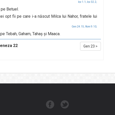
Iov 1.1;
Iov 32.2;
 pe Betuel.
 opt fii pe care i-a născut Milca lui Nahor, fratele lui
Gen 24.15;
Rom 9.10;
, pe Tebah, Gaham, Tahaş şi Maaca.
eneza 22
Gen 23
>