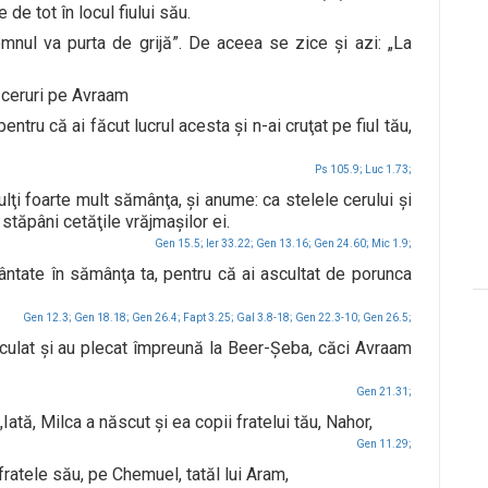
de tot în locul fiului său.
nul va purta de grijă”. De aceea se zice şi azi: „La
 ceruri pe Avraam
ntru că ai făcut lucrul acesta şi n-ai cruţat pe fiul tău,
Ps 105.9;
Luc 1.73;
ulţi foarte mult sămânţa, şi anume: ca stelele cerului şi
stăpâni cetăţile vrăjmaşilor ei.
Gen 15.5;
Ier 33.22;
Gen 13.16;
Gen 24.60;
Mic 1.9;
ntate în sămânţa ta, pentru că ai ascultat de porunca
Gen 12.3;
Gen 18.18;
Gen 26.4;
Fapt 3.25;
Gal 3.8-18;
Gen 22.3-10;
Gen 26.5;
sculat şi au plecat împreună la Beer-Şeba, căci Avraam
Gen 21.31;
Iată, Milca a născut şi ea copii fratelui tău, Nahor,
Gen 11.29;
fratele său, pe Chemuel, tatăl lui Aram,