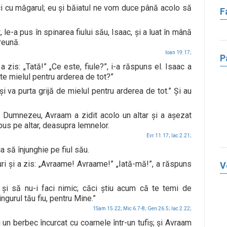
ci cu măgarul; eu şi băiatul ne vom duce până acolo să
F
le-a pus în spinarea fiului său, Isaac, şi a luat în mână
reună.
Ioan 19.17;
P
 zis: „Tată!” „Ce este, fiule?”, i-a răspuns el. Isaac a
ste mielul pentru arderea de tot?”
va purta grijă de mielul pentru arderea de tot.” Şi au
 Dumnezeu, Avraam a zidit acolo un altar şi a aşezat
 pus pe altar, deasupra lemnelor.
Evr 11.17;
Iac 2.21;
a să înjunghie pe fiul său.
uri şi a zis: „Avraame! Avraame!” „Iată-mă!”, a răspuns
V
şi să nu-i faci nimic; căci ştiu acum că te temi de
ingurul tău fiu, pentru Mine.”
1Sam 15.22;
Mic 6.7-8;
Gen 26.5;
Iac 2.22;
i un berbec încurcat cu coarnele într-un tufiş; şi Avraam