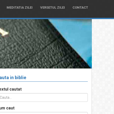
MEDITATIA ZILEI
VERSETUL ZILEI
CONTACT
auta in biblie
extul cautat
um caut