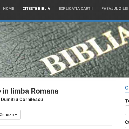
HOME
CITESTE BIBLIA
EXPLICATIA CARTII
PASAJUL ZILEI
C
e in limba Romana
 Dumitru Cornilescu
T
Geneza
C