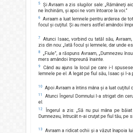
5
Şi Avraam a zis slugilor sale: „Rămâneţi ai
ne închinăm, şi apoi ne vom întoarce la voi.”
6
Avraam a luat lemnele pentru arderea de tot, 
focul şi cuţitul. Şi au mers astfel amândoi împ
7
Atunci Isaac, vorbind cu tatăl său, Avraam, a
zis din nou: „Iată focul şi lemnele; dar unde e
8
„Fiule”, a răspuns Avraam, „Dumnezeu însuşi 
mers amândoi împreună înainte.
9
Când au ajuns la locul pe care i-l spusese
lemnele pe el. A legat pe fiul său, Isaac şi l-a
10
Apoi Avraam a întins mâna şi a luat cuţitul c
11
Atunci Îngerul Domnului l-a strigat din cer
el.
12
Îngerul a zis: „Să nu pui mâna pe băiat 
Dumnezeu, întrucât n-ai cruţat pe fiul tău, pe s
13
Avraam a ridicat ochii şi a văzut înapoia lu