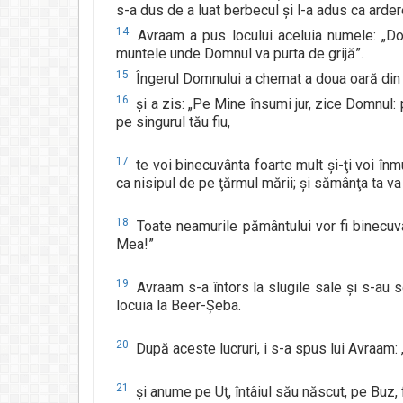
s-a dus de a luat berbecul şi l-a adus ca ardere 
14
Avraam a pus locului aceluia numele: „Dom
muntele unde Domnul va purta de grijă”.
15
Îngerul Domnului a chemat a doua oară din
16
şi a zis: „Pe Mine însumi jur, zice Domnul: pe
pe singurul tău fiu,
17
te voi binecuvânta foarte mult şi-ţi voi înm
ca nisipul de pe ţărmul mării; şi sămânţa ta va 
18
Toate neamurile pământului vor fi binecuvâ
Mea!”
19
Avraam s-a întors la slugile sale şi s-au 
locuia la Beer-Şeba.
20
După aceste lucruri, i s-a spus lui Avraam: „
21
şi anume pe Uţ, întâiul său născut, pe Buz, 