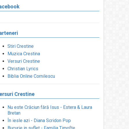
acebook
arteneri
Stiri Crestine
Muzica Crestina
Versuri Crestine
Christian Lyrics
Biblia Online Cornilescu
ersuri Crestine
Nu este Crăciun fără Isus - Estera & Laura
Bretan
În iesle azi - Diana Scridon Pop
Bucurie in suflet - Familia Timofte