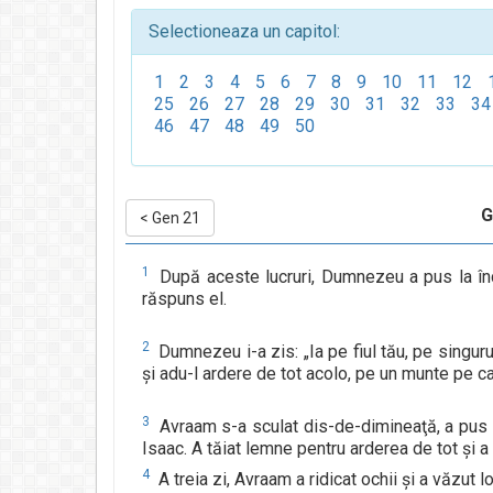
Selectioneaza un capitol:
1
2
3
4
5
6
7
8
9
10
11
12
25
26
27
28
29
30
31
32
33
34
46
47
48
49
50
G
<
Gen 21
1
După aceste lucruri, Dumnezeu a pus la înc
răspuns el.
2
Dumnezeu i-a zis: „Ia pe fiul tău, pe singurul
şi adu-l ardere de tot acolo, pe un munte pe car
3
Avraam s-a sculat dis-de-dimineaţă, a pus şa
Isaac. A tăiat lemne pentru arderea de tot şi 
4
A treia zi, Avraam a ridicat ochii şi a văzut l