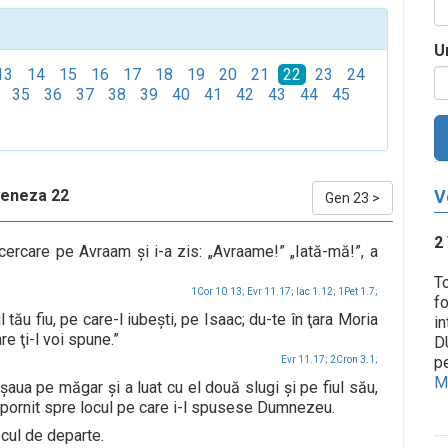
U
13
14
15
16
17
18
19
20
21
22
23
24
35
36
37
38
39
40
41
42
43
44
45
eneza 22
V
Gen 23
>
2
ercare pe Avraam şi i-a zis: „Avraame!” „Iată-mă!”, a
T
1Cor 10.13;
Evr 11.17;
Iac 1.12;
1Pet 1.7;
fo
 tău fiu, pe care-l iubeşti, pe Isaac; du-te în ţara Moria
in
e ţi-l voi spune.”
D
pe
Evr 11.17;
2Cron 3.1;
Me
ua pe măgar şi a luat cu el două slugi şi pe fiul său,
a pornit spre locul pe care i-l spusese Dumnezeu.
ocul de departe.