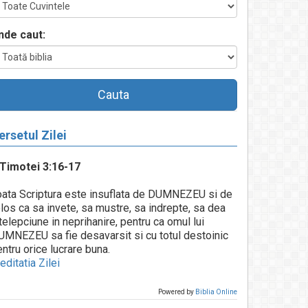
nde caut:
Cauta
ersetul Zilei
 Timotei 3:16-17
oata Scriptura este insuflata de DUMNEZEU si de
los ca sa invete, sa mustre, sa indrepte, sa dea
telepciune in neprihanire, pentru ca omul lui
UMNEZEU sa fie desavarsit si cu totul destoinic
ntru orice lucrare buna.
ditatia Zilei
Powered by
Biblia Online