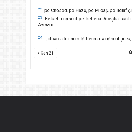
22
pe Chesed, pe Hazo, pe Pildaş, pe Iidlaf şi
23
Betuel a născut pe Rebeca. Aceştia sunt cei
Avraam.
24
Ţiitoarea lui, numită Reuma, a născut şi ea
G
<
Gen 21