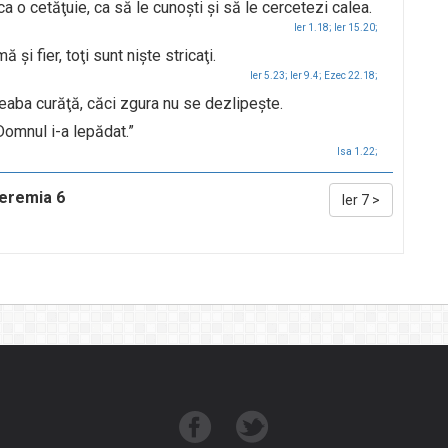
 cetăţuie, ca să le cunoşti şi să le cercetezi calea.
Ier 1.18;
Ier 15.20;
ă şi fier, toţi sunt nişte stricaţi.
Ier 5.23;
Ier 9.4;
Ezec 22.18;
eaba curăţă, căci zgura nu se dezlipeşte.
Domnul i-a lepădat.”
Isa 1.22;
Ieremia 6
Ier 7
>