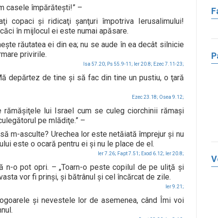
 casele împărăteşti!” –
F
i copaci şi ridicaţi şanţuri împotriva Ierusalimului!
căci în mijlocul ei este numai apăsare.
şte răutatea ei din ea; nu se aude în ea decât silnicie
mare privirile.
P
Isa 57.20;
Ps 55.9-11;
Ier 20.8;
Ezec 7.11-23;
 depărtez de tine şi să fac din tine un pustiu, o ţară
Ezec 23.18;
Osea 9.12;
 rămăşiţele lui Israel cum se culeg ciorchinii rămaşi
culegătorul pe mlădiţe.” –
să m-asculte? Urechea lor este netăiată împrejur şi nu
lui este o ocară pentru ei şi nu le place de el.
Ier 7.26;
Fapt 7.51;
Exod 6.12;
Ier 20.8;
V
n-o pot opri. – „Toarn-o peste copilul de pe uliţă şi
asta vor fi prinşi, şi bătrânul şi cel încărcat de zile.
Ier 9.21;
, ogoarele şi nevestele lor de asemenea, când Îmi voi
nul.