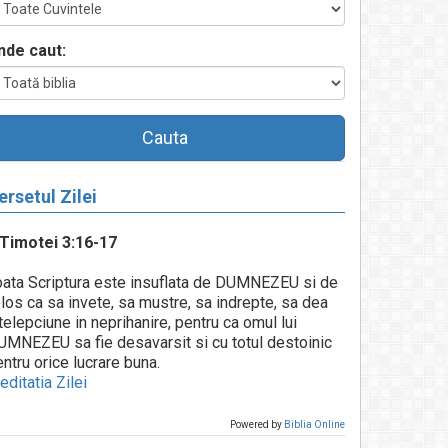
nde caut:
Cauta
ersetul Zilei
 Timotei 3:16-17
oata Scriptura este insuflata de DUMNEZEU si de
los ca sa invete, sa mustre, sa indrepte, sa dea
telepciune in neprihanire, pentru ca omul lui
UMNEZEU sa fie desavarsit si cu totul destoinic
ntru orice lucrare buna.
ditatia Zilei
Powered by
Biblia Online