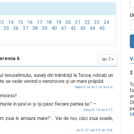
U
13
14
15
16
17
18
19
20
21
22
23
24
35
36
37
38
39
40
41
42
43
44
45
Ieremia 6
V
Ier 7
>
2
cul Ierusalimului, sunaţi din trâmbiţă la Tecoa, ridicaţi un
e se vede venind o nenorocire şi un mare prăpăd.
T
Neem 3.14;
Ier 1.14;
Ier 4.6;
fo
nimicesc!
in
D
turile în jurul ei şi îşi pasc fiecare partea lui.” –
pe
2Imp 25.1-4;
Ier 4.17;
Me
m ziua în amiaza mare!”… Vai de noi, căci ziua scade,
Ier 51.27;
Ioel 3.9;
Ier 15.8;