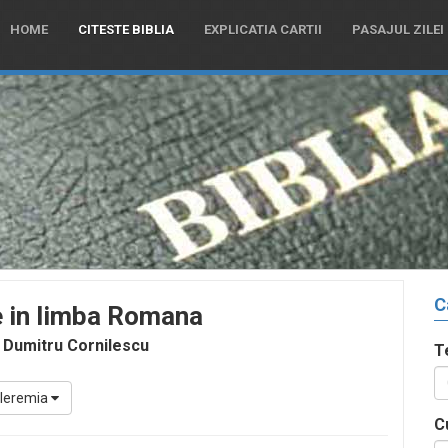
HOME
CITESTE BIBLIA
EXPLICATIA CARTII
PASAJUL ZILEI
C
e in limba Romana
 Dumitru Cornilescu
T
Ieremia
C