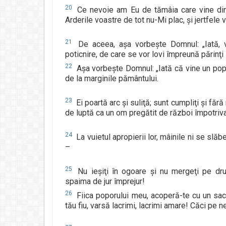
20
Ce nevoie am Eu de tămâia care vine din 
Arderile voastre de tot nu-Mi plac, şi jertfele
21
De aceea, aşa vorbeşte Domnul: „Iată, v
poticnire, de care se vor lovi împreună părinţi şi 
22
Aşa vorbeşte Domnul: „Iată că vine un pop
de la marginile pământului.
23
Ei poartă arc şi suliţă; sunt cumpliţi şi fără
de luptă ca un om pregătit de război împotriva t
24
La vuietul apropierii lor, mâinile ni se sl
–
25
Nu ieşiţi în ogoare şi nu mergeţi pe dru
spaima de jur împrejur!
26
Fiica poporului meu, acoperă-te cu un sac 
tău fiu, varsă lacrimi, lacrimi amare! Căci pe n