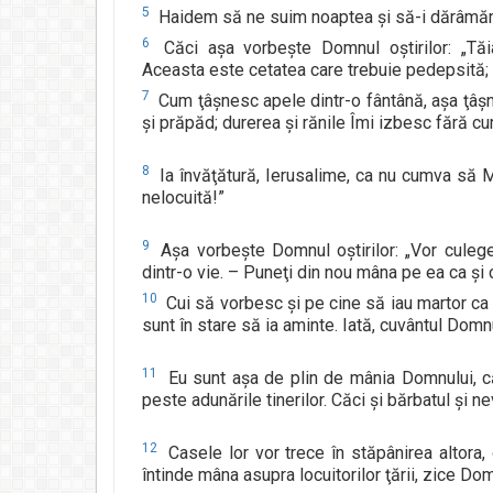
5
Haidem să ne suim noaptea şi să-i dărâmăm
6
Căci aşa vorbeşte Domnul oştirilor: „Tăiaţ
Aceasta este cetatea care trebuie pedepsită; 
7
Cum ţâşnesc apele dintr-o fântână, aşa ţâşne
şi prăpăd; durerea şi rănile Îmi izbesc fără cur
8
Ia învăţătură, Ierusalime, ca nu cumva să Mă
nelocuită!”
9
Aşa vorbeşte Domnul oştirilor: „Vor culege
dintr-o vie. – Puneţi din nou mâna pe ea ca şi 
10
Cui să vorbesc şi pe cine să iau martor ca 
sunt în stare să ia aminte. Iată, cuvântul Domnu
11
Eu sunt aşa de plin de mânia Domnului, că 
peste adunările tinerilor. Căci şi bărbatul şi nev
12
Casele lor vor trece în stăpânirea altora
întinde mâna asupra locuitorilor ţării, zice Dom