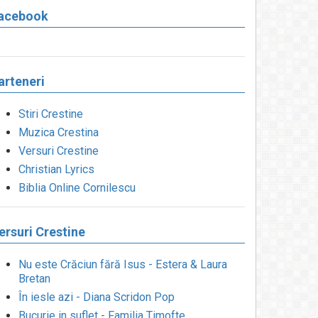
acebook
arteneri
Stiri Crestine
Muzica Crestina
Versuri Crestine
Christian Lyrics
Biblia Online Cornilescu
ersuri Crestine
Nu este Crăciun fără Isus - Estera & Laura
Bretan
În iesle azi - Diana Scridon Pop
Bucurie in suflet - Familia Timofte