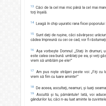
13
Căci de la cel mai mic până la cel mai mare,
toţi înşală.
14
Leagă în chip uşuratic rana fiicei poporului
15
Sunt daţi de ruşine, căci săvârşesc urâciuni
cădea împreună cu cei ce cad, vor fi răsturnaţi
16
Aşa vorbeşte Domnul: „Staţi în drumuri, uit
este calea cea bună: umblaţi pe ea, şi veţi gă
vrem să umblăm pe ele!”
17
Am pus nişte străjeri peste voi: „Fiţi cu l
vrem să fim cu luare aminte!”
18
De aceea, ascultaţi, neamuri, şi luaţi seama
19
Ascultă şi tu, pământule! Iată, voi aduc
gândurilor lui; căci n-au luat aminte la cuvint