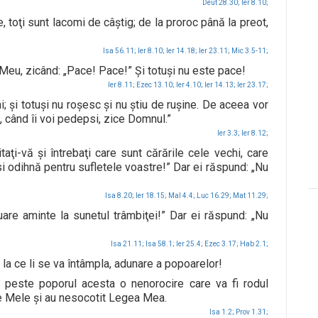
Deut 28.30;
Ier 8.10;
 toţi sunt lacomi de câştig; de la proroc până la preot,
Isa 56.11;
Ier 8.10;
Ier 14.18;
Ier 23.11;
Mic 3.5-11;
 Meu, zicând: „Pace! Pace!” Şi totuşi nu este pace!
Ier 8.11;
Ezec 13.10;
Ier 4.10;
Ier 14.13;
Ier 23.17;
; şi totuşi nu roşesc şi nu ştiu de ruşine. De aceea vor
, când îi voi pedepsi, zice Domnul.”
Ier 3.3;
Ier 8.12;
aţi-vă şi întrebaţi care sunt cărările cele vechi, care
si odihnă pentru sufletele voastre!” Dar ei răspund: „Nu
Isa 8.20;
Ier 18.15;
Mal 4.4;
Luc 16.29;
Mat 11.29;
uare aminte la sunetul trâmbiţei!” Dar ei răspund: „Nu
Isa 21.11;
Isa 58.1;
Ier 25.4;
Ezec 3.17;
Hab 2.1;
 la ce li se va întâmpla, adunare a popoarelor!
e peste poporul acesta o nenorocire care va fi rodul
ele Mele şi au nesocotit Legea Mea.
Isa 1.2;
Prov 1.31;