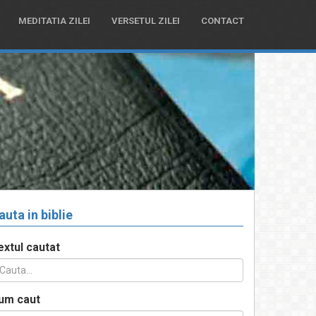
MEDITATIA ZILEI
VERSETUL ZILEI
CONTACT
auta in biblie
extul cautat
um caut