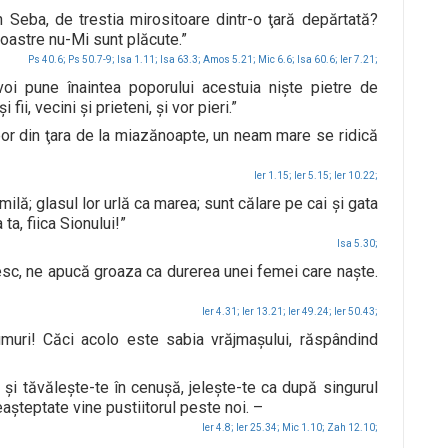
Seba, de trestia mirositoare dintr-o ţară depărtată?
 voastre nu-Mi sunt plăcute.”
Ps 40.6;
Ps 50.7-9;
Isa 1.11;
Isa 63.3;
Amos 5.21;
Mic 6.6;
Isa 60.6;
Ier 7.21;
oi pune înaintea poporului acestuia nişte pietre de
fii, vecini şi prieteni, şi vor pieri.”
or din ţara de la miazănoapte, un neam mare se ridică
Ier 1.15;
Ier 5.15;
Ier 10.22;
 milă; glasul lor urlă ca marea; sunt călare pe cai şi gata
a, fiica Sionului!”
Isa 5.30;
ăbesc, ne apucă groaza ca durerea unei femei care naşte.
Ier 4.31;
Ier 13.21;
Ier 49.24;
Ier 50.43;
muri! Căci acolo este sabia vrăjmaşului, răspândind
şi tăvăleşte-te în cenuşă, jeleşte-te ca după singurul
eaşteptate vine pustiitorul peste noi. –
Ier 4.8;
Ier 25.34;
Mic 1.10;
Zah 12.10;