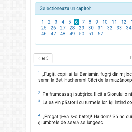
Selectioneaza un capitol:
1
2
3
4
5
6
7
8
9
10
11
12
25
26
27
28
29
30
31
32
33
34
46
47
48
49
50
51
52
<
Ier 5
1
„Fugiţi, copii ai lui Beniamin, fugiţi din mijlo
semn la Bet-Hacherem! Căci de la miazănoapt
2
Pe frumoasa şi subţirica fiică a Sionului o 
3
La ea vin păstorii cu turmele lor, îşi întind cor
4
„Pregătiţi-vă s-o bateţi! Haidem! Să ne sui
şi umbrele de seară se lungesc.