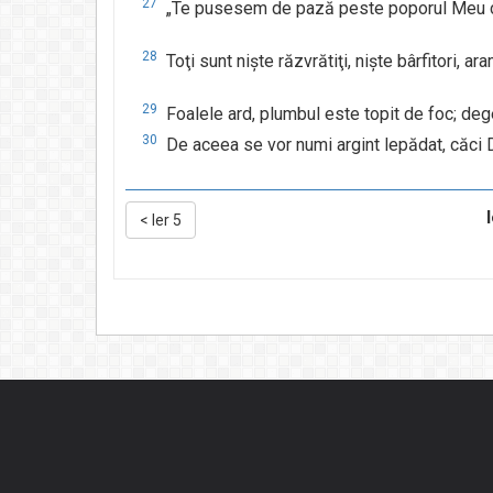
27
„Te pusesem de pază peste poporul Meu ca o
28
Toţi sunt nişte răzvrătiţi, nişte bârfitori, aram
29
Foalele ard, plumbul este topit de foc; deg
30
De aceea se vor numi argint lepădat, căci 
<
Ier 5