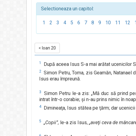
Selectioneaza un capitol:
1
2
3
4
5
6
7
8
9
10
11
12
<
Ioan 20
1
După aceea Isus S-a mai arătat ucenicilor Să
2
Simon Petru, Toma, zis Geamăn, Natanael din Ca
Isus erau împreună.
3
Simon Petru le-a zis: „Mă duc să prind peşte
intrat într-o corabie; şi n-au prins nimic în noa
4
Dimineaţa, Isus stătea pe ţărm; dar ucenicii 
5
„Copii”,
le-a zis Isus,
„aveţi ceva de mâncar
6