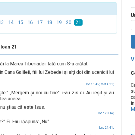
U
13
14
15
16
17
18
19
20
21
Ioan 21
V
i la Marea Tiberiadei. Iată cum S-a arătat:
na Galileii, fiii lui Zebedei şi alţi doi din ucenicii lui
C
Ca
Ioan 1.45;
Mat 4.21;
su
.” „Mergem şi noi cu tine”, i-au zis ei. Au ieşit şi au
ca
ptea aceea.
in
nu ştiau că este Isus.
Me
Ioan 20.14;
e?”
Ei I-au răspuns: „Nu”.
Luc 24.41;