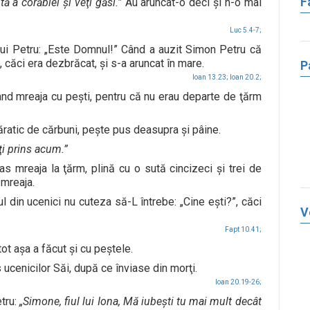
F
ă a corăbiei şi veţi găsi.”
Au aruncat-o deci şi n-o mai
Luc 5.4-7;
lui Petru: „Este Domnul!” Când a auzit Simon Petru că
, căci era dezbrăcat, şi s-a aruncat în mare.
P
Ioan 13.23;
Ioan 20.2;
gând mreaja cu peşti, pentru că nu erau departe de ţărm
ratic de cărbuni, peşte pus deasupra şi pâine.
aţi prins acum.”
s mreaja la ţărm, plină cu o sută cincizeci şi trei de
 mreaja.
ul din ucenici nu cuteza să-L întrebe: „Cine eşti?”, căci
V
Fapt 10.41;
tot aşa a făcut şi cu peştele.
ucenicilor Săi, după ce înviase din morţi.
Ioan 20.19-26;
etru:
„Simone, fiul lui Iona, Mă iubeşti tu mai mult decât