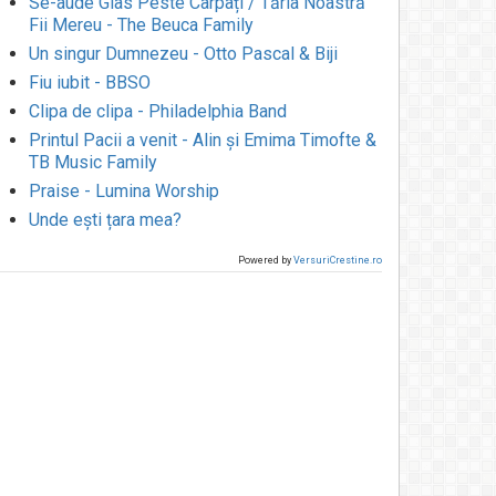
Se-aude Glas Peste Carpați / Tăria Noastră
Fii Mereu - The Beuca Family
Un singur Dumnezeu - Otto Pascal & Biji
Fiu iubit - BBSO
Clipa de clipa - Philadelphia Band
Printul Pacii a venit - Alin și Emima Timofte &
TB Music Family
Praise - Lumina Worship
Unde ești țara mea?
Powered by
VersuriCrestine.ro