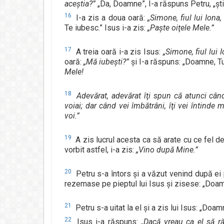
aceştia?”
„Da, Doamne”, I-a răspuns Petru, „ştii
16
I-a zis a doua oară:
„Simone, fiul lui Iona,
Te iubesc.” Isus i-a zis:
„Paşte oiţele Mele.”
17
A treia oară i-a zis Isus:
„Simone, fiul lui 
oară:
„Mă iubeşti?”
şi I-a răspuns: „Doamne, Tu t
Mele!
18
Adevărat, adevărat îţi spun că atunci când
voiai; dar când vei îmbătrâni, îţi vei întinde 
voi.”
19
A zis lucrul acesta ca să arate cu ce fel 
vorbit astfel, i-a zis:
„Vino după Mine.”
20
Petru s-a întors şi a văzut venind după ei 
rezemase pe pieptul lui Isus şi zisese: „Doam
21
Petru s-a uitat la el şi a zis lui Isus: „Doam
22
Isus i-a răspuns:
„Dacă vreau ca el să r