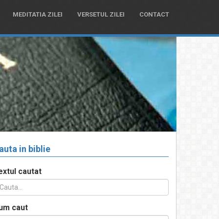
MEDITATIA ZILEI
VERSETUL ZILEI
CONTACT
auta in biblie
extul cautat
um caut