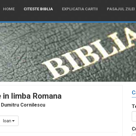
HOME
CITESTE BIBLIA
EXPLICATIA CARTII
PASAJUL ZILEI
C
e in limba Romana
 Dumitru Cornilescu
T
Ioan
C