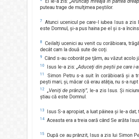
El le-a zis:
„Aruncaţi mreaja în partea dreapt
puteau trage de mulţimea peştilor.
7
Atunci ucenicul pe care-l iubea Isus a zis 
este Domnul, şi-a pus haina pe el şi s-a încins
8
Ceilalţi ucenici au venit cu corăbioara, tră
decât cam la două sute de coţi.
9
Când s-au coborât pe ţărm, au văzut acolo jă
10
Isus le-a zis:
„Aduceţi din peştii pe care i-
11
Simon Petru s-a suit în corăbioară şi a tra
peşti mari; şi, măcar că erau atâţia, nu s-a rupt
12
„Veniţi de prânziţi”,
le-a zis Isus. Şi niciun
ştiau că este Domnul.
13
Isus S-a apropiat, a luat pâinea şi le-a dat; 
14
Aceasta era a treia oară când Se arăta Isus 
15
După ce au prânzit, Isus a zis lui Simon P