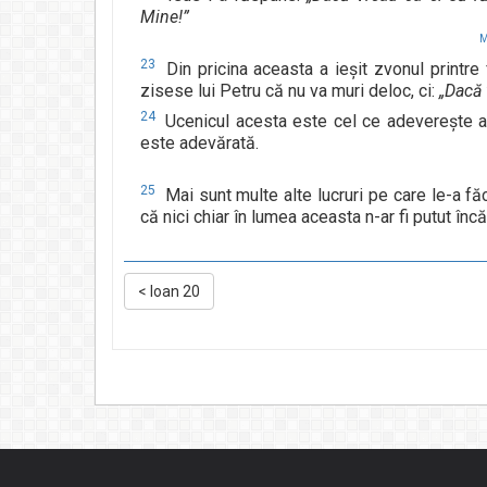
Mine!”
M
23
Din pricina aceasta a ieşit zvonul printre 
zisese lui Petru că nu va muri deloc, ci:
„Dacă 
24
Ucenicul acesta este cel ce adevereşte aces
este adevărată.
25
Mai sunt multe alte lucruri pe care le-a fă
că nici chiar în lumea aceasta n-ar fi putut încă
<
Ioan 20