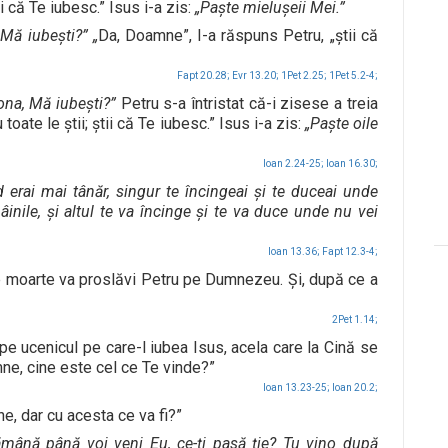
 că Te iubesc.” Isus i-a zis:
„Paşte mieluşeii Mei.”
 Mă iubeşti?” „
Da, Doamne”, I-a răspuns Petru, „ştii că
Fapt 20.28;
Evr 13.20;
1Pet 2.25;
1Pet 5.2-4;
Iona, Mă iubeşti?”
Petru s-a întristat că-i zisese a treia
oate le ştii; ştii că Te iubesc.” Isus i-a zis:
„Paşte oile
Ioan 2.24-25;
Ioan 16.30;
 erai mai tânăr, singur te încingeai şi te duceai unde
mâinile, şi altul te va încinge şi te va duce unde nu vei
Ioan 13.36;
Fapt 12.3-4;
de moarte va proslăvi Petru pe Dumnezeu. Şi, după ce a
2Pet 1.14;
pe ucenicul pe care-l iubea Isus, acela care la Cină se
ne, cine este cel ce Te vinde?”
Ioan 13.23-25;
Ioan 20.2;
ne, dar cu acesta ce va fi?”
ămână până voi veni Eu, ce-ţi pasă ţie? Tu vino după