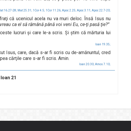
at 16.27-28;
Mat 25.31;
1Cor 4.5;
1Cor 11.26;
Apoc 2.25;
Apoc 3.11;
Apoc 22.7-20;
fraţi că ucenicul acela nu va muri deloc. Însă Isus nu
vreau ca el să rămână până voi veni Eu, ce-ţi pasă ţie?”
te lucruri şi care le-a scris. Şi ştim că mărturia lui
Ioan 19.35;
cut Isus, care, dacă s-ar fi scris cu de-amănuntul, cred
pea cărţile care s-ar fi scris. Amin.
Ioan 20.30;
Amos 7.10;
Ioan 21