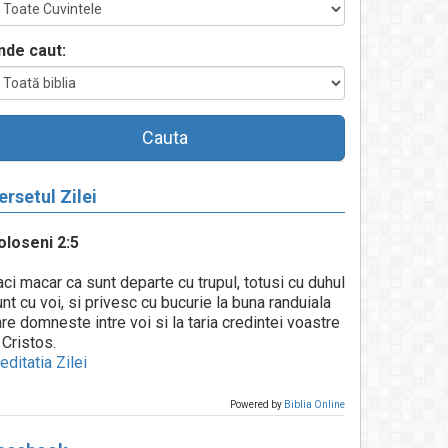
nde caut:
Cauta
ersetul Zilei
oloseni 2:5
ci macar ca sunt departe cu trupul, totusi cu duhul
nt cu voi, si privesc cu bucurie la buna randuiala
re domneste intre voi si la taria credintei voastre
 Cristos.
ditatia Zilei
Powered by
Biblia Online