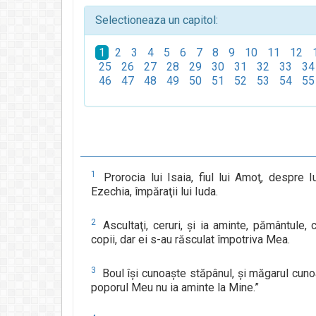
Selectioneaza un capitol:
1
2
3
4
5
6
7
8
9
10
11
12
25
26
27
28
29
30
31
32
33
34
46
47
48
49
50
51
52
53
54
55
1
Prorocia lui Isaia, fiul lui Amoţ, despre 
Ezechia, împăraţii lui Iuda.
2
Ascultaţi, ceruri, şi ia aminte, pământule,
copii, dar ei s-au răsculat împotriva Mea.
3
Boul îşi cunoaşte stăpânul, şi măgarul cuno
poporul Meu nu ia aminte la Mine.”