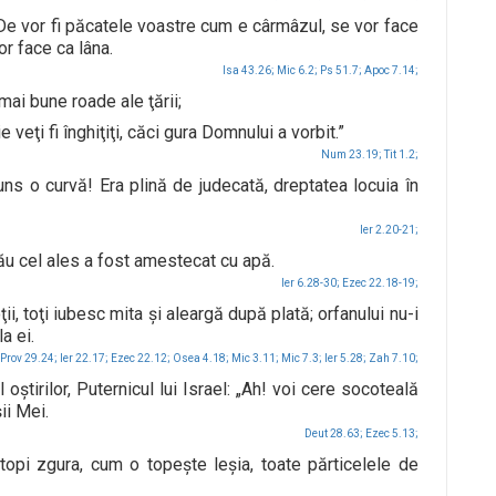
De vor fi păcatele voastre cum e cârmâzul, se vor face
or face ca lâna.
Isa 43.26;
Mic 6.2;
Ps 51.7;
Apoc 7.14;
mai bune roade ale ţării;
 veţi fi înghiţiţi, căci gura Domnului a vorbit.”
Num 23.19;
Tit 1.2;
ns o curvă! Era plină de judecată, dreptatea locuia în
Ier 2.20-21;
 tău cel ales a fost amestecat cu apă.
Ier 6.28-30;
Ezec 22.18-19;
ţii, toţi iubesc mita şi aleargă după plată; orfanului nu-i
a ei.
Prov 29.24;
Ier 22.17;
Ezec 22.12;
Osea 4.18;
Mic 3.11;
Mic 7.3;
Ier 5.28;
Zah 7.10;
irilor, Puternicul lui Israel: „Ah! voi cere socoteală
ii Mei.
Deut 28.63;
Ezec 5.13;
 topi zgura, cum o topeşte leşia, toate părticelele de