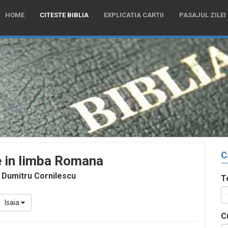
HOME
CITESTE BIBLIA
EXPLICATIA CARTII
PASAJUL ZILEI
C
e in limba Romana
 Dumitru Cornilescu
T
Isaia
C