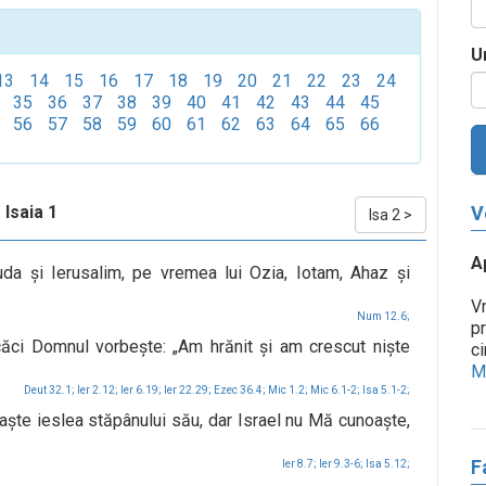
U
13
14
15
16
17
18
19
20
21
22
23
24
35
36
37
38
39
40
41
42
43
44
45
56
57
58
59
60
61
62
63
64
65
66
Isaia 1
V
Isa 2
>
A
Iuda şi Ierusalim, pe vremea lui Ozia, Iotam, Ahaz şi
Vr
Num 12.6;
pr
 căci Domnul vorbeşte: „Am hrănit şi am crescut nişte
ci
Me
Deut 32.1;
Ier 2.12;
Ier 6.19;
Ier 22.29;
Ezec 36.4;
Mic 1.2;
Mic 6.1-2;
Isa 5.1-2;
aşte ieslea stăpânului său, dar Israel nu Mă cunoaşte,
F
Ier 8.7;
Ier 9.3-6;
Isa 5.12;