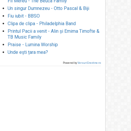
Fii Mereu - The Beuca Family
Un singur Dumnezeu - Otto Pascal & Biji
Fiu iubit - BBSO
Clipa de clipa - Philadelphia Band
Printul Pacii a venit - Alin și Emima Timofte &
TB Music Family
Praise - Lumina Worship
Unde ești țara mea?
Powered by
VersuriCrestine.ro