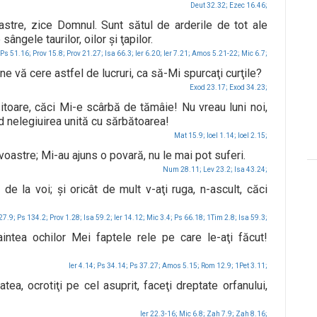
Deut 32.32;
Ezec 16.46;
stre, zice Domnul. Sunt sătul de arderile de tot ale
ângele taurilor, oilor şi ţapilor.
Ps 51.16;
Prov 15.8;
Prov 21.27;
Isa 66.3;
Ier 6.20;
Ier 7.21;
Amos 5.21-22;
Mic 6.7;
ne vă cere astfel de lucruri, ca să-Mi spurcaţi curţile?
Exod 23.17;
Exod 34.23;
toare, căci Mi-e scârbă de tămâie! Nu vreau luni noi,
d nelegiuirea unită cu sărbătoarea!
Mat 15.9;
Ioel 1.14;
Ioel 2.15;
voastre; Mi-au ajuns o povară, nu le mai pot suferi.
Num 28.11;
Lev 23.2;
Isa 43.24;
 de la voi; şi oricât de mult v-aţi ruga, n-ascult, căci
27.9;
Ps 134.2;
Prov 1.28;
Isa 59.2;
Ier 14.12;
Mic 3.4;
Ps 66.18;
1Tim 2.8;
Isa 59.3;
aintea ochilor Mei faptele rele pe care le-aţi făcut!
Ier 4.14;
Ps 34.14;
Ps 37.27;
Amos 5.15;
Rom 12.9;
1Pet 3.11;
tea, ocrotiţi pe cel asuprit, faceţi dreptate orfanului,
Ier 22.3-16;
Mic 6.8;
Zah 7.9;
Zah 8.16;