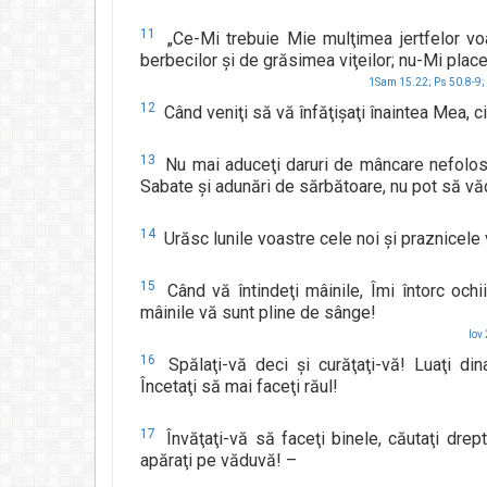
11
„Ce-Mi trebuie Mie mulţimea jertfelor voa
berbecilor şi de grăsimea viţeilor; nu-Mi place s
1Sam 15.22;
Ps 50.8-9;
12
Când veniţi să vă înfăţişaţi înaintea Mea, ci
13
Nu mai aduceţi daruri de mâncare nefolosi
Sabate şi adunări de sărbătoare, nu pot să vă
14
Urăsc lunile voastre cele noi şi praznicele 
15
Când vă întindeţi mâinile, Îmi întorc ochii
mâinile vă sunt pline de sânge!
Iov 
16
Spălaţi-vă deci şi curăţaţi-vă! Luaţi din
Încetaţi să mai faceţi răul!
17
Învăţaţi-vă să faceţi binele, căutaţi drepta
apăraţi pe văduvă! –