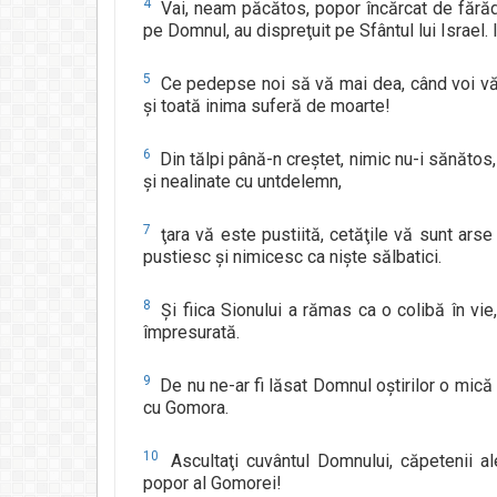
4
Vai, neam păcătos, popor încărcat de fărădel
pe Domnul, au dispreţuit pe Sfântul lui Israel.
5
Ce pedepse noi să vă mai dea, când voi vă r
şi toată inima suferă de moarte!
6
Din tălpi până-n creştet, nimic nu-i sănătos,
şi nealinate cu untdelemn,
7
ţara vă este pustiită, cetăţile vă sunt arse
pustiesc şi nimicesc ca nişte sălbatici.
8
Şi fiica Sionului a rămas ca o colibă în vie
împresurată.
9
De nu ne-ar fi lăsat Domnul oştirilor o mic
cu Gomora.
10
Ascultaţi cuvântul Domnului, căpetenii 
popor al Gomorei!