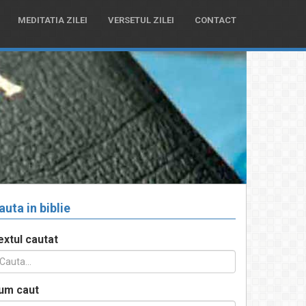
MEDITATIA ZILEI
VERSETUL ZILEI
CONTACT
auta in biblie
extul cautat
um caut