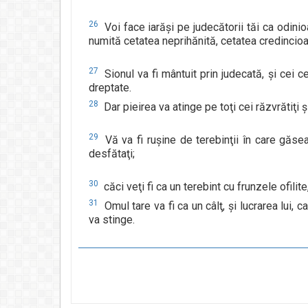
26
Voi face iarăşi pe judecătorii tăi ca odinioa
numită cetatea neprihănită, cetatea credincioa
27
Sionul va fi mântuit prin judecată, şi cei c
dreptate.
28
Dar pieirea va atinge pe toţi cei răzvrătiţi 
29
Vă va fi ruşine de terebinţii în care găseaţ
desfătaţi;
30
căci veţi fi ca un terebint cu frunzele ofilit
31
Omul tare va fi ca un câlţ, şi lucrarea lui,
va stinge.