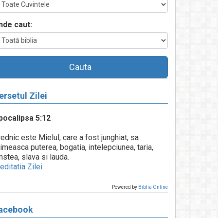
nde caut:
Cauta
ersetul Zilei
pocalipsa 5:12
ednic este Mielul, care a fost junghiat, sa
imeasca puterea, bogatia, intelepciunea, taria,
nstea, slava si lauda.
ditatia Zilei
Powered by
Biblia Online
acebook