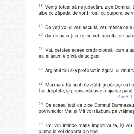
18
Veniţi totuşi să ne judecăm, zice Domnul. 
albe ca zăpada; de vor fi roşii ca purpura, se v
19
De veţi voi şi veţi asculta, veţi mânca cele 
20
dar de nu veţi voi şi nu veţi asculta, de sabie
21
Vai, cetatea aceea credincioasă, cum a aju
ea, şi acum e plină de ucigaşi!
22
Argintul tău s-a prefăcut în zgură, şi vinul
23
Mai marii tăi sunt răzvrătiţi şi părtaşi cu ho
fac dreptate, şi pricina văduvei n-ajunge până l
Osea 9.15;
24
De aceea, iată ce zice Domnul Dumnezeul oşt
potrivnicilor Mei şi Mă voi răzbuna pe vrăjmaş
25
Îmi voi întinde mâna împotriva ta, îţi voi
plumb le voi depărta din tine.