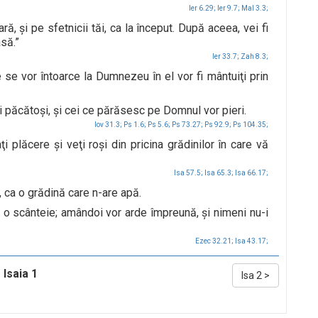
Ier 6.29;
Ier 9.7;
Mal 3.3;
ră, şi pe sfetnicii tăi, ca la început. După aceea, vei fi
să.”
Ier 33.7;
Zah 8.3;
e se vor întoarce la Dumnezeu în el vor fi mântuiţi prin
şi păcătoşi, şi cei ce părăsesc pe Domnul vor pieri.
Iov 31.3;
Ps 1.6;
Ps 5.6;
Ps 73.27;
Ps 92.9;
Ps 104.35;
i plăcere şi veţi roşi din pricina grădinilor în care vă
Isa 57.5;
Isa 65.3;
Isa 66.17;
e, ca o grădină care n-are apă.
 ca o scânteie; amândoi vor arde împreună, şi nimeni nu-i
Ezec 32.21;
Isa 43.17;
Isaia 1
Isa 2
>