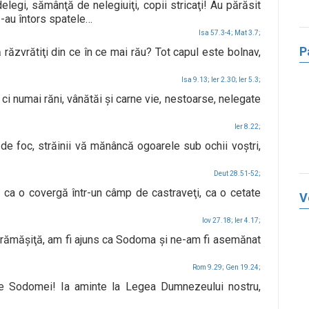
egi, sămânţă de nelegiuiţi, copii stricaţi! Au părăsit
 I-au întors spatele…
Isa 57.3-4;
Mat 3.7;
P
ăzvrătiţi din ce în ce mai rău? Tot capul este bolnav,
Isa 9.13;
Ier 2.30;
Ier 5.3;
 ci numai răni, vânătăi şi carne vie, nestoarse, nelegate
Ier 8.22;
 de foc, străinii vă mănâncă ogoarele sub ochii voştri,
Deut 28.51-52;
, ca o covergă într-un câmp de castraveţi, ca o cetate
V
Iov 27.18;
Ier 4.17;
ă rămăşiţă, am fi ajuns ca Sodoma şi ne-am fi asemănat
Rom 9.29;
Gen 19.24;
ale Sodomei! Ia aminte la Legea Dumnezeului nostru,