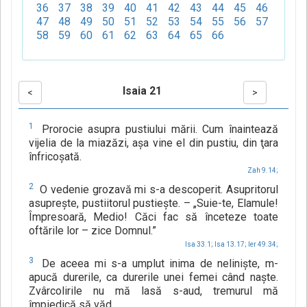
36
37
38
39
40
41
42
43
44
45
46
47
48
49
50
51
52
53
54
55
56
57
58
59
60
61
62
63
64
65
66
Isaia 21
<
>
1
Prorocie asupra pustiului mării. Cum înaintează
vijelia de la miazăzi, aşa vine el din pustiu, din ţara
înfricoşată.
Zah 9.14;
2
O vedenie grozavă mi s-a descoperit. Asupritorul
asupreşte, pustiitorul pustieşte. – „Suie-te, Elamule!
Împresoară, Medio! Căci fac să înceteze toate
oftările lor – zice Domnul.”
Isa 33.1;
Isa 13.17;
Ier 49.34;
3
De aceea mi s-a umplut inima de nelinişte, m-
apucă durerile, ca durerile unei femei când naşte.
Zvârcolirile nu mă lasă s-aud, tremurul mă
împiedică să văd.