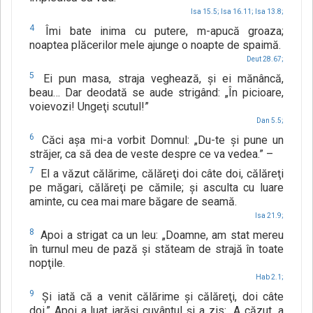
Isa 15.5;
Isa 16.11;
Isa 13.8;
4
Îmi bate inima cu putere, m-apucă groaza;
noaptea plăcerilor mele ajunge o noapte de spaimă.
Deut 28.67;
5
Ei pun masa, straja veghează, şi ei mănâncă,
beau… Dar deodată se aude strigând: „În picioare,
voievozi! Ungeţi scutul!”
Dan 5.5;
6
Căci aşa mi-a vorbit Domnul: „Du-te şi pune un
străjer, ca să dea de veste despre ce va vedea.” –
7
El a văzut călărime, călăreţi doi câte doi, călăreţi
pe măgari, călăreţi pe cămile; şi asculta cu luare
aminte, cu cea mai mare băgare de seamă.
Isa 21.9;
8
Apoi a strigat ca un leu: „Doamne, am stat mereu
în turnul meu de pază şi stăteam de strajă în toate
nopţile.
Hab 2.1;
9
Şi iată că a venit călărime şi călăreţi, doi câte
doi.” Apoi a luat iarăşi cuvântul şi a zis: „A căzut, a