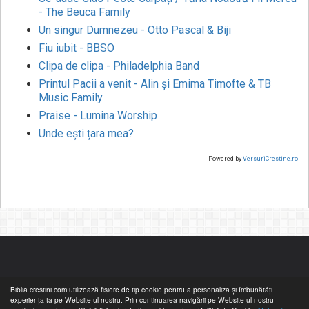
- The Beuca Family
Un singur Dumnezeu - Otto Pascal & Biji
Fiu iubit - BBSO
Clipa de clipa - Philadelphia Band
Printul Pacii a venit - Alin și Emima Timofte & TB
Music Family
Praise - Lumina Worship
Unde ești țara mea?
Powered by
VersuriCrestine.ro
Biblia.crestini.com utilizează fişiere de tip cookie pentru a personaliza și îmbunătăți
experiența ta pe Website-ul nostru. Prin continuarea navigării pe Website-ul nostru