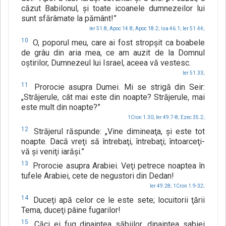
căzut Babilonul, şi toate icoanele dumnezeilor lui
sunt sfărâmate la pământ!”
Ier 51.8;
Apoc 14.8;
Apoc 18.2;
Isa 46.1;
Ier 51.44;
10
O, poporul meu, care ai fost stropşit ca boabele
de grâu din aria mea, ce am auzit de la Domnul
oştirilor, Dumnezeul lui Israel, aceea vă vestesc.
Ier 51.33;
11
Prorocie asupra Dumei. Mi se strigă din Seir:
„Străjerule, cât mai este din noapte? Străjerule, mai
este mult din noapte?”
1Cron 1.30;
Ier 49.7-8;
Ezec 35.2;
12
Străjerul răspunde: „Vine dimineaţa, şi este tot
noapte. Dacă vreţi să întrebaţi, întrebaţi; întoarceţi-
vă şi veniţi iarăşi.”
13
Prorocie asupra Arabiei. Veţi petrece noaptea în
tufele Arabiei, cete de negustori din Dedan!
Ier 49.28;
1Cron 1.9-32;
14
Duceţi apă celor ce le este sete; locuitorii ţării
Tema, duceţi pâine fugarilor!
15
Căci ei fug dinaintea săbiilor, dinaintea sabiei