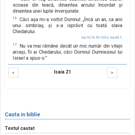
scoase din teacă, dinaintea arcului încordat şi
dinaintea unei lupte înverşunate.
16
Căci aşa mi-a vorbit Domnul: „Încă un an, ca anii
unui simbriaş, şi s-a isprăvit cu toată slava
Chedarului.
Isa 16.14;
Ps 120.5;
Isa 60.7;
17
Nu va mai rămâne decât un mic număr din vitejii
arcaşi, fii ai Chedarului, căci Domnul Dumnezeul lui
Israel a spus-o.”
Isaia 21
<
>
Cauta in biblie
Textul cautat