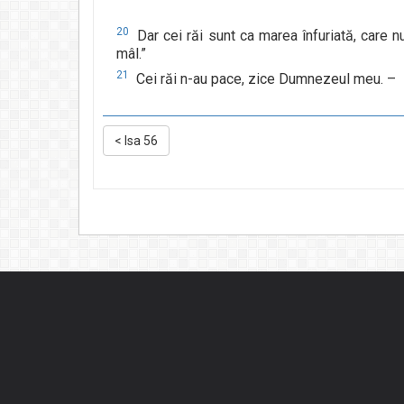
20
Dar cei răi sunt ca marea înfuriată, care nu
mâl.”
21
Cei răi n-au pace, zice Dumnezeul meu. –
<
Isa 56
Cookie Consent plugin for the EU cookie l