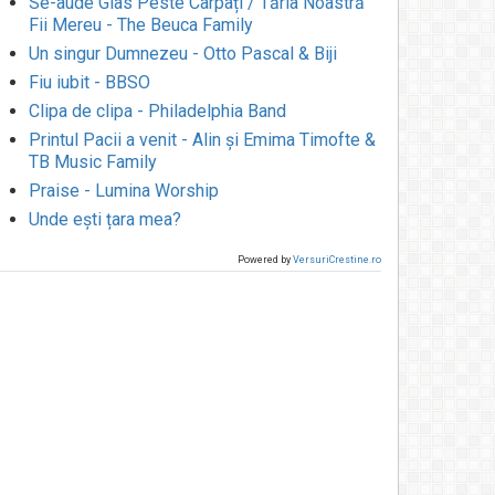
Se-aude Glas Peste Carpați / Tăria Noastră
Fii Mereu - The Beuca Family
Un singur Dumnezeu - Otto Pascal & Biji
Fiu iubit - BBSO
Clipa de clipa - Philadelphia Band
Printul Pacii a venit - Alin și Emima Timofte &
TB Music Family
Praise - Lumina Worship
Unde ești țara mea?
Powered by
VersuriCrestine.ro