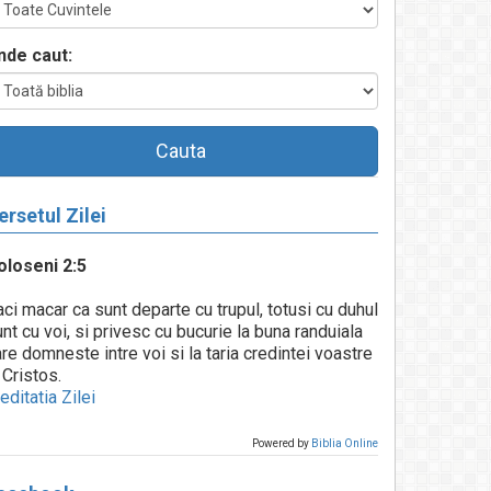
nde caut:
Cauta
ersetul Zilei
oloseni 2:5
ci macar ca sunt departe cu trupul, totusi cu duhul
nt cu voi, si privesc cu bucurie la buna randuiala
re domneste intre voi si la taria credintei voastre
 Cristos.
ditatia Zilei
Powered by
Biblia Online