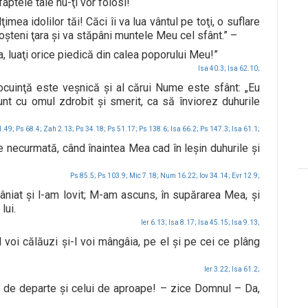
aptele tale nu-ţi vor folosi!
mea idolilor tăi! Căci îi va lua vântul pe toţi, o suflare
moşteni ţara şi va stăpâni muntele Meu cel sfânt.” –
lea, luaţi orice piedică din calea poporului Meu!”
Isa 40.3;
Isa 62.10;
ocuinţă este veşnică şi al cărui Nume este sfânt: „Eu
 sunt cu omul zdrobit şi smerit, ca să înviorez duhurile
1.49;
Ps 68.4;
Zah 2.13;
Ps 34.18;
Ps 51.17;
Ps 138.6;
Isa 66.2;
Ps 147.3;
Isa 61.1;
ie necurmată, când înaintea Mea cad în leşin duhurile şi
Ps 85.5;
Ps 103.9;
Mic 7.18;
Num 16.22;
Iov 34.14;
Evr 12.9;
âniat şi l-am lovit; M-am ascuns, în supărarea Mea, şi
lui.
Ier 6.13;
Isa 8.17;
Isa 45.15;
Isa 9.13;
îl voi călăuzi şi-l voi mângâia, pe el şi pe cei ce plâng
Ier 3.22;
Isa 61.2;
 de departe şi celui de aproape! – zice Domnul – Da,