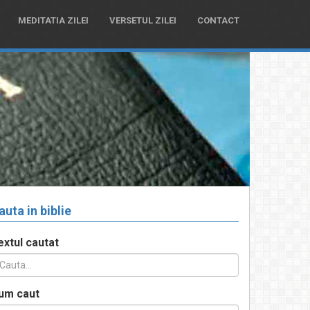
MEDITATIA ZILEI
VERSETUL ZILEI
CONTACT
auta in biblie
extul cautat
um caut