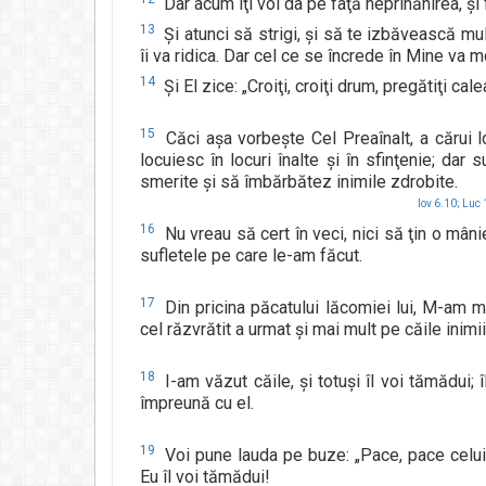
Dar acum îţi voi da pe faţă neprihănirea, şi f
13
Şi atunci să strigi, şi să te izbăvească mulţi
îi va ridica. Dar cel ce se încrede în Mine va 
14
Şi El zice: „Croiţi, croiţi drum, pregătiţi ca
15
Căci aşa vorbeşte Cel Preaînalt, a cărui l
locuiesc în locuri înalte şi în sfinţenie; dar
smerite şi să îmbărbătez inimile zdrobite.
Iov 6.10;
Luc 
16
Nu vreau să cert în veci, nici să ţin o mân
sufletele pe care le-am făcut.
17
Din pricina păcatului lăcomiei lui, M-am m
cel răzvrătit a urmat şi mai mult pe căile inimii 
18
I-am văzut căile, şi totuşi îl voi tămădui; 
împreună cu el.
19
Voi pune lauda pe buze: „Pace, pace celui
Eu îl voi tămădui!