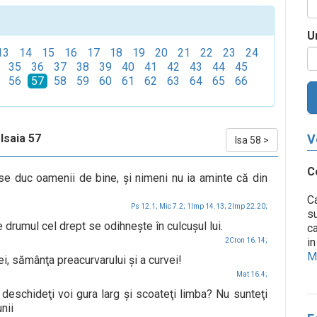
U
13
14
15
16
17
18
19
20
21
22
23
24
35
36
37
38
39
40
41
42
43
44
45
56
57
58
59
60
61
62
63
64
65
66
Isaia 57
V
Isa 58
>
C
 se duc oamenii de bine, şi nimeni nu ia aminte că din
Ca
Ps 12.1;
Mic 7.2;
1Imp 14.13;
2Imp 22.20;
su
e drumul cel drept se odihneşte în culcuşul lui.
ca
in
2Cron 16.14;
Me
arei, sămânţa preacurvarului şi a curvei!
Mat 16.4;
deschideţi voi gura larg şi scoateţi limba? Nu sunteţi
nii