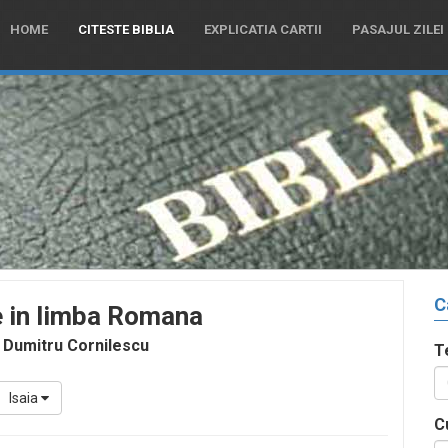
HOME
CITESTE BIBLIA
EXPLICATIA CARTII
PASAJUL ZILEI
C
e in limba Romana
 Dumitru Cornilescu
T
Isaia
C