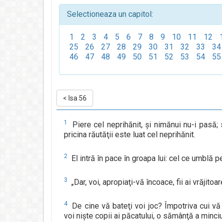
Selectioneaza un capitol:
1
2
3
4
5
6
7
8
9
10
11
12
25
26
27
28
29
30
31
32
33
34
46
47
48
49
50
51
52
53
54
55
<
Isa 56
1
Piere cel neprihănit, şi nimănui nu-i pasă;
pricina răutăţii este luat cel neprihănit.
2
El intră în pace în groapa lui: cel ce umblă p
3
„Dar, voi, apropiaţi-vă încoace, fii ai vrăjito
4
De cine vă bateţi voi joc? Împotriva cui vă 
voi nişte copii ai păcatului, o sămânţă a minciu