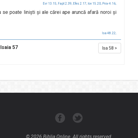
Evr 13.15;
Fapt 2.39;
Efes 2.17;
Iov 15.20;
Prov 4.16;
 se poate linişti şi ale cărei ape aruncă afară noroi şi
Isa 48.22;
Isaia 57
Isa 58
>
aw
© 2026 Biblia Online. All rights reserved.