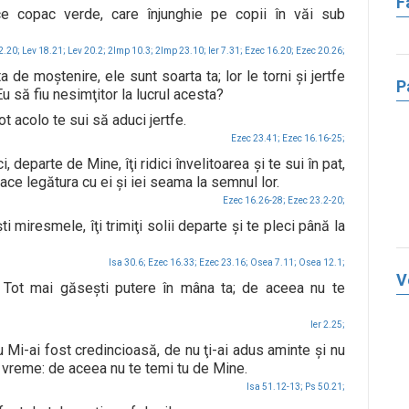
F
ce copac verde, care înjunghie pe copii în văi sub
 2.20;
Lev 18.21;
Lev 20.2;
2Imp 10.3;
2Imp 23.10;
Ier 7.31;
Ezec 16.20;
Ezec 20.26;
a de moştenire, ele sunt soarta ta; lor le torni şi jertfe
P
u să fiu nesimţitor la lucrul acesta?
tot acolo te sui să aduci jertfe.
Ezec 23.41;
Ezec 16.16-25;
i, departe de Mine, îţi ridici învelitoarea şi te sui în pat,
place legătura cu ei şi iei seama la semnul lor.
Ezec 16.26-28;
Ezec 23.2-20;
i miresmele, îţi trimiţi solii departe şi te pleci până la
Isa 30.6;
Ezec 16.33;
Ezec 23.16;
Osea 7.11;
Osea 12.1;
V
” Tot mai găseşti putere în mâna ta; de aceea nu te
Ier 2.25;
u Mi-ai fost credincioasă, de nu ţi-ai adus aminte şi nu
ă vreme: de aceea nu te temi tu de Mine.
Isa 51.12-13;
Ps 50.21;