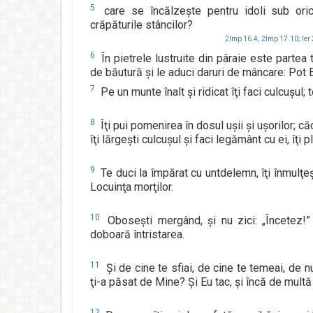
5
care se încălzeşte pentru idoli sub ori
crăpăturile stâncilor?
2Imp 16.4;
2Imp 17.10;
Ier
6
În pietrele lustruite din pâraie este partea t
de băutură şi le aduci daruri de mâncare: Pot E
7
Pe un munte înalt şi ridicat îţi faci culcuşul; 
8
Îţi pui pomenirea în dosul uşii şi uşorilor; căc
îţi lărgeşti culcuşul şi faci legământ cu ei, îţi 
9
Te duci la împărat cu untdelemn, îţi înmulţeşt
Locuinţa morţilor.
10
Oboseşti mergând, şi nu zici: „Încetez!
doboară întristarea.
11
Şi de cine te sfiai, de cine te temeai, de n
ţi-a păsat de Mine? Şi Eu tac, şi încă de mult
12