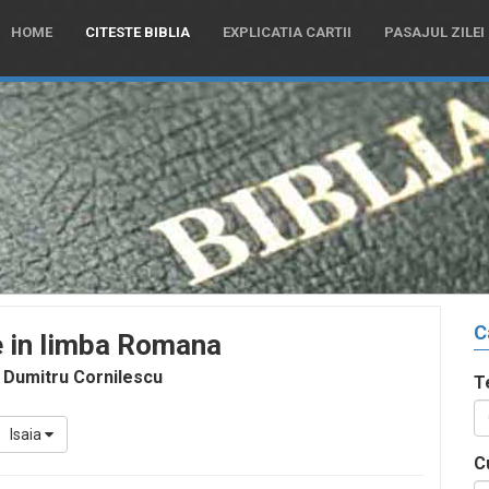
HOME
CITESTE BIBLIA
EXPLICATIA CARTII
PASAJUL ZILEI
C
e in limba Romana
 Dumitru Cornilescu
T
Isaia
C