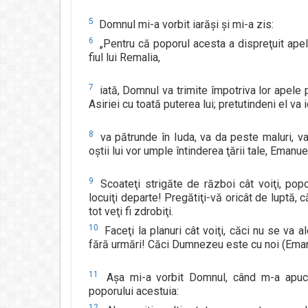
5
Domnul mi-a vorbit iarăşi şi mi-a zis:
6
„Pentru că poporul acesta a dispreţuit apele
fiul lui Remalia,
7
iată, Domnul va trimite împotriva lor apele p
Asiriei cu toată puterea lui; pretutindeni el va i
8
va pătrunde în Iuda, va da peste maluri, va 
oştii lui vor umple întinderea ţării tale, Emanue
9
Scoateţi strigăte de război cât voiţi, popoa
locuiţi departe! Pregătiţi-vă oricât de luptă, că
tot veţi fi zdrobiţi.
10
Faceţi la planuri cât voiţi, căci nu se va al
fără urmări! Căci Dumnezeu este cu noi (Eman
11
Aşa mi-a vorbit Domnul, când m-a apuca
poporului acestuia:
12