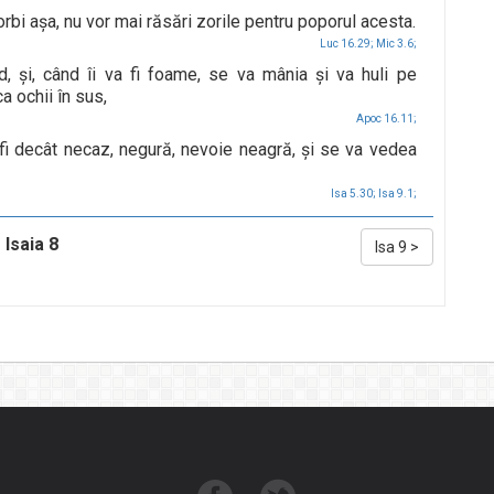
rbi aşa, nu vor mai răsări zorile pentru poporul acesta.
Luc 16.29;
Mic 3.6;
d, şi, când îi va fi foame, se va mânia şi va huli pe
a ochii în sus,
Apoc 16.11;
 fi decât necaz, negură, nevoie neagră, şi se va vedea
Isa 5.30;
Isa 9.1;
Isaia 8
Isa 9
>