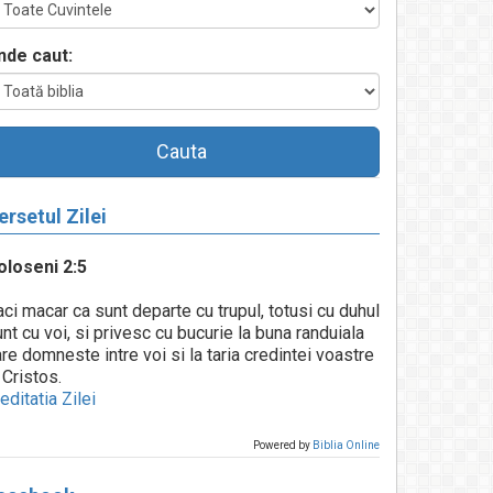
nde caut:
Cauta
ersetul Zilei
oloseni 2:5
ci macar ca sunt departe cu trupul, totusi cu duhul
nt cu voi, si privesc cu bucurie la buna randuiala
re domneste intre voi si la taria credintei voastre
 Cristos.
ditatia Zilei
Powered by
Biblia Online