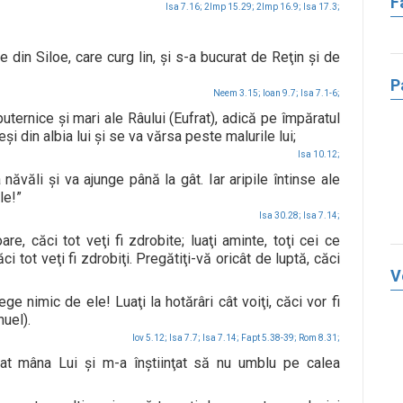
F
Isa 7.16;
2Imp 15.29;
2Imp 16.9;
Isa 17.3;
 din Siloe, care curg lin, şi s-a bucurat de Reţin şi de
P
Neem 3.15;
Ioan 9.7;
Isa 7.1-6;
uternice şi mari ale Râului (Eufrat), adică pe împăratul
eşi din albia lui şi se va vărsa peste malurile lui;
Isa 10.12;
năvăli şi va ajunge până la gât. Iar aripile întinse ale
le!”
Isa 30.28;
Isa 7.14;
re, căci tot veţi fi zdrobite; luaţi aminte, toţi cei ce
ci tot veţi fi zdrobiţi. Pregătiţi-vă oricât de luptă, căci
V
ege nimic de ele! Luaţi la hotărâri cât voiţi, căci vor fi
uel).
Iov 5.12;
Isa 7.7;
Isa 7.14;
Fapt 5.38-39;
Rom 8.31;
t mâna Lui şi m-a înştiinţat să nu umblu pe calea