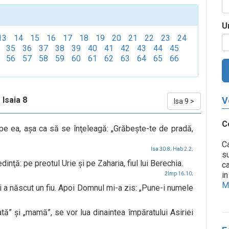
U
13
14
15
16
17
18
19
20
21
22
23
24
35
36
37
38
39
40
41
42
43
44
45
56
57
58
59
60
61
62
63
64
65
66
Isaia 8
V
Isa 9
>
C
pe ea, aşa ca să se înţeleagă: „Grăbeşte-te de pradă,
Ca
Isa 30.8;
Hab 2.2;
su
inţă: pe preotul Urie şi pe Zaharia, fiul lui Berechia.
ca
in
2Imp 16.10;
Me
i a născut un fiu. Apoi Domnul mi-a zis: „Pune-i numele
ată” şi „mamă”, se vor lua dinaintea împăratului Asiriei