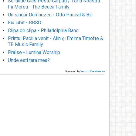
Se-aude Glas Peste Carpați / Tăria Noastră
Fii Mereu - The Beuca Family
Un singur Dumnezeu - Otto Pascal & Biji
Fiu iubit - BBSO
Clipa de clipa - Philadelphia Band
Printul Pacii a venit - Alin și Emima Timofte &
TB Music Family
Praise - Lumina Worship
Unde ești țara mea?
Powered by
VersuriCrestine.ro