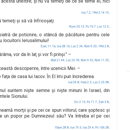
acesta uneltire; şi nu vă temeţi de ce se teme el, nici
Isa 7.2;
1Pet 3.14-15;
 temeţi şi să vă înfricoşaţi.
Num 20.12;
Ps 76.7;
Luc 12.5;
 piatră de poticnire, o stâncă de păcătuire pentru cele
u locuitorii Ierusalimului!
Ezec 11.16;
Isa 28.16;
Luc 2.34;
Rom 9.33;
1Pet 2.8;
âma, vor da în laţ şi vor fi prinşi.” –
Mat 21.44;
Luc 20.18;
Rom 9.32;
Rom 11.25;
eastă descoperire, între ucenicii Mei. –
aţa de casa lui Iacov. În El îmi pun încrederea.
Isa 54.8;
Hab 2.3;
Luc 2.25-38;
nul suntem nişte semne şi nişte minuni în Israel, din
ntele Sionului.
Evr 2.13;
Ps 71.7;
Zah 3.8;
heamă morţii şi pe cei ce spun viitorul, care şoptesc şi
are un popor pe Dumnezeul său? Va întreba el pe cei
1Sam 28.8;
Isa 19.3;
Isa 29.4;
Ps 106.28;