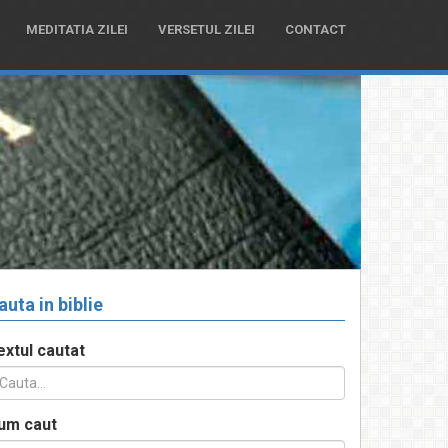
MEDITATIA ZILEI
VERSETUL ZILEI
CONTACT
auta in biblie
extul cautat
um caut