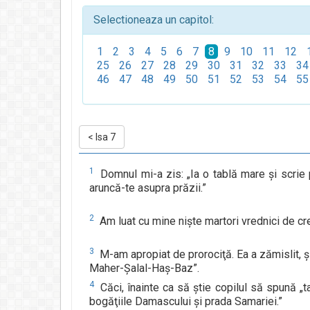
Selectioneaza un capitol:
1
2
3
4
5
6
7
8
9
10
11
12
25
26
27
28
29
30
31
32
33
34
46
47
48
49
50
51
52
53
54
55
<
Isa 7
1
Domnul mi-a zis: „Ia o tablă mare şi scrie 
aruncă-te asupra prăzii.”
2
Am luat cu mine nişte martori vrednici de cred
3
M-am apropiat de prorociţă. Ea a zămislit, ş
Maher-Şalal-Haş-Baz”.
4
Căci, înainte ca să ştie copilul să spună „t
bogăţiile Damascului şi prada Samariei.”