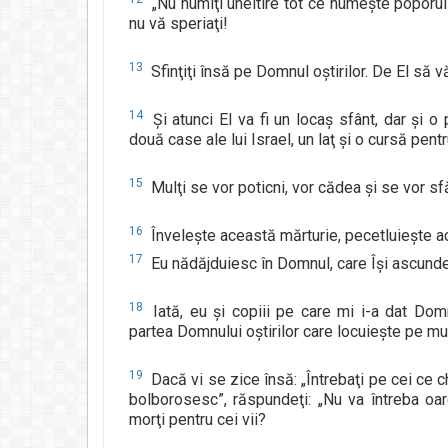
„Nu numiţi uneltire tot ce numeşte poporul 
nu vă speriaţi!
13
Sfinţiţi însă pe Domnul oştirilor. De El să vă
14
Şi atunci El va fi un locaş sfânt, dar şi o
două case ale lui Israel, un laţ şi o cursă pentr
15
Mulţi se vor poticni, vor cădea şi se vor sfăr
16
Înveleşte această mărturie, pecetluieşte ac
17
Eu nădăjduiesc în Domnul, care Îşi ascunde f
18
Iată, eu şi copiii pe care mi i-a dat Dom
partea Domnului oştirilor care locuieşte pe mu
19
Dacă vi se zice însă: „Întrebaţi pe cei ce c
bolborosesc”, răspundeţi: „Nu va întreba o
morţi pentru cei vii?