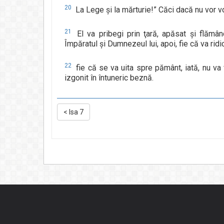
20
La Lege şi la mărturie!” Căci dacă nu vor vo
21
El va pribegi prin ţară, apăsat şi flămân
Împăratul şi Dumnezeul lui, apoi, fie că va ridic
22
fie că se va uita spre pământ, iată, nu va
izgonit în întuneric beznă.
<
Isa 7