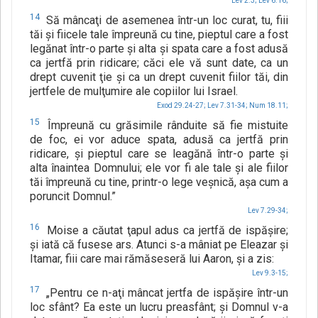
Lev 2.3;
Lev 6.16;
14
Să mâncaţi de asemenea într-un loc curat, tu, fiii
tăi şi fiicele tale împreună cu tine, pieptul care a fost
legănat într-o parte şi alta şi spata care a fost adusă
ca jertfă prin ridicare; căci ele vă sunt date, ca un
drept cuvenit ţie şi ca un drept cuvenit fiilor tăi, din
jertfele de mulţumire ale copiilor lui Israel.
Exod 29.24-27;
Lev 7.31-34;
Num 18.11;
15
Împreună cu grăsimile rânduite să fie mistuite
de foc, ei vor aduce spata, adusă ca jertfă prin
ridicare, şi pieptul care se leagănă într-o parte şi
alta înaintea Domnului; ele vor fi ale tale şi ale fiilor
tăi împreună cu tine, printr-o lege veşnică, aşa cum a
poruncit Domnul.”
Lev 7.29-34;
16
Moise a căutat ţapul adus ca jertfă de ispăşire;
şi iată că fusese ars. Atunci s-a mâniat pe Eleazar şi
Itamar, fiii care mai rămăseseră lui Aaron, şi a zis:
Lev 9.3-15;
17
„Pentru ce n-aţi mâncat jertfa de ispăşire într-un
loc sfânt? Ea este un lucru preasfânt; şi Domnul v-a