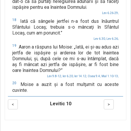
dat-o ca să purtaţi nelegiuirea adunării şi să faceţi
ispăşire pentru ea înaintea Domnului.
Lev 6.26-29;
18
Iată că sângele jertfei n-a fost dus înăuntrul
Sfântului Locaş; trebuia s-o mâncaţi în Sfântul
Locaş, cum am poruncit.”
Lev 6.30;
Lev 6.26;
19
Aaron a răspuns lui Moise: „Iată, ei şi-au adus azi
jertfa de ispăşire şi arderea lor de tot înaintea
Domnului; şi, după cele ce mi s-au întâmplat, dacă
aş fi mâncat azi jertfa de ispăşire, ar fi fost bine
oare înaintea Domnului?”
Lev 9.8-12;
Ier 6.20;
Ier 14.12;
Osea 9.4;
Mal 1.10-13;
20
Moise a auzit şi a fost mulţumit cu aceste
cuvinte.
Levitic 10
<
>