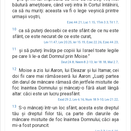
băutură ameţitoare, când veţi intra în Cortul întâlnirii,
ca să nu muriţi: aceasta va fi o lege veşnică printre
urmaşii voştri,
Ezec 44.21;
Luc 1.15;
1Tim 3.3;
Tit 1.7;
10
ca să puteţi deosebi ce este sfânt de ce nu este
sfânt, ce este necurat de ce este curat,
Lev 11.47;
Lev 20.25;
Ier 15.19;
Ezec 22.26;
Ezec 44.23;
11
şi să puteţi învăţa pe copiii lui Israel toate legile
pe care li le-a dat Domnul prin Moise.”
Deut 24.8;
Neem 8.2-13;
Ier 18.18;
Mal 2.7;
12
Moise a zis lui Aaron, lui Eleazar şi lui Itamar, cei
doi fii care mai rămăseseră lui Aaron: „Luaţi partea
din darul de mâncare rămasă din jertfele mistuite de
foc înaintea Domnului şi mâncaţi-o fără aluat lângă
altar: căci este un lucru preasfânt.
Exod 29.2;
Lev 6.16;
Num 18.9-10;
Lev 21.22;
13
S-o mâncaţi într-un loc sfânt; acesta este dreptul
tău şi dreptul fiilor tăi, ca parte din darurile de
mâncare mistuite de foc înaintea Domnului; căci aşa
mi-a fost poruncit.