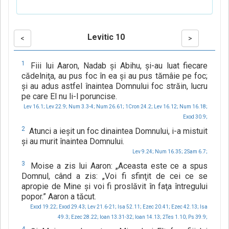
Levitic 10
<
>
1
Fiii lui Aaron, Nadab şi Abihu, şi-au luat fiecare
cădelniţa, au pus foc în ea şi au pus tămâie pe foc;
şi au adus astfel înaintea Domnului foc străin, lucru
pe care El nu li-l poruncise.
Lev 16.1;
Lev 22.9;
Num 3.3-4;
Num 26.61;
1Cron 24.2;
Lev 16.12;
Num 16.18;
Exod 30.9;
2
Atunci a ieşit un foc dinaintea Domnului, i-a mistuit
şi au murit înaintea Domnului.
Lev 9.24;
Num 16.35;
2Sam 6.7;
3
Moise a zis lui Aaron: „Aceasta este ce a spus
Domnul, când a zis: „Voi fi sfinţit de cei ce se
apropie de Mine şi voi fi proslăvit în faţa întregului
popor.” Aaron a tăcut.
Exod 19.22;
Exod 29.43;
Lev 21.6-21;
Isa 52.11;
Ezec 20.41;
Ezec 42.13;
Isa
49.3;
Ezec 28.22;
Ioan 13.31-32;
Ioan 14.13;
2Tes 1.10;
Ps 39.9;