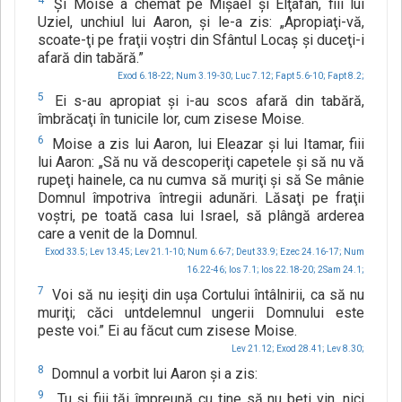
4
Şi Moise a chemat pe Mişael şi Elţafan, fiii lui
Uziel, unchiul lui Aaron, şi le-a zis: „Apropiaţi-vă,
scoate-ţi pe fraţii voştri din Sfântul Locaş şi duceţi-i
afară din tabără.”
Exod 6.18-22;
Num 3.19-30;
Luc 7.12;
Fapt 5.6-10;
Fapt 8.2;
5
Ei s-au apropiat şi i-au scos afară din tabără,
îmbrăcaţi în tunicile lor, cum zisese Moise.
6
Moise a zis lui Aaron, lui Eleazar şi lui Itamar, fiii
lui Aaron: „Să nu vă descoperiţi capetele şi să nu vă
rupeţi hainele, ca nu cumva să muriţi şi să Se mânie
Domnul împotriva întregii adunări. Lăsaţi pe fraţii
voştri, pe toată casa lui Israel, să plângă arderea
care a venit de la Domnul.
Exod 33.5;
Lev 13.45;
Lev 21.1-10;
Num 6.6-7;
Deut 33.9;
Ezec 24.16-17;
Num
16.22-46;
Ios 7.1;
Ios 22.18-20;
2Sam 24.1;
7
Voi să nu ieşiţi din uşa Cortului întâlnirii, ca să nu
muriţi; căci untdelemnul ungerii Domnului este
peste voi.” Ei au făcut cum zisese Moise.
Lev 21.12;
Exod 28.41;
Lev 8.30;
8
Domnul a vorbit lui Aaron şi a zis:
9
„Tu şi fiii tăi împreună cu tine să nu beţi vin, nici