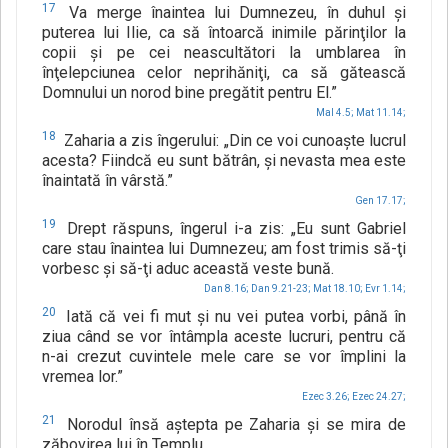
17
Va merge înaintea lui Dumnezeu, în duhul şi
puterea lui Ilie, ca să întoarcă inimile părinţilor la
copii şi pe cei neascultători la umblarea în
înţelepciunea celor neprihăniţi, ca să gătească
Domnului un norod bine pregătit pentru El.”
Mal 4.5;
Mat 11.14;
18
Zaharia a zis îngerului: „Din ce voi cunoaşte lucrul
acesta? Fiindcă eu sunt bătrân, şi nevasta mea este
înaintată în vârstă.”
Gen 17.17;
19
Drept răspuns, îngerul i-a zis: „Eu sunt Gabriel
care stau înaintea lui Dumnezeu; am fost trimis să-ţi
vorbesc şi să-ţi aduc această veste bună.
Dan 8.16;
Dan 9.21-23;
Mat 18.10;
Evr 1.14;
20
Iată că vei fi mut şi nu vei putea vorbi, până în
ziua când se vor întâmpla aceste lucruri, pentru că
n-ai crezut cuvintele mele care se vor împlini la
vremea lor.”
Ezec 3.26;
Ezec 24.27;
21
Norodul însă aştepta pe Zaharia şi se mira de
zăbovirea lui în Templu.