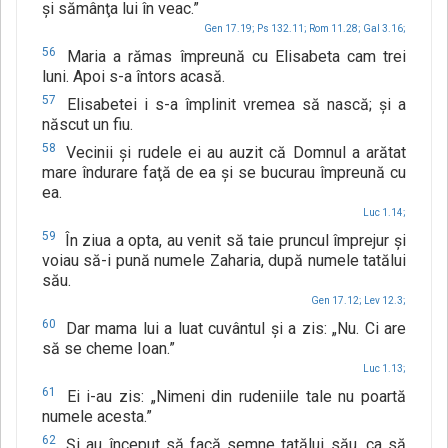
şi sămânţa lui în veac.”
Gen 17.19;
Ps 132.11;
Rom 11.28;
Gal 3.16;
56
Maria a rămas împreună cu Elisabeta cam trei
luni. Apoi s-a întors acasă.
57
Elisabetei i s-a împlinit vremea să nască; şi a
născut un fiu.
58
Vecinii şi rudele ei au auzit că Domnul a arătat
mare îndurare faţă de ea şi se bucurau împreună cu
ea.
Luc 1.14;
59
În ziua a opta, au venit să taie pruncul împrejur şi
voiau să-i pună numele Zaharia, după numele tatălui
său.
Gen 17.12;
Lev 12.3;
60
Dar mama lui a luat cuvântul şi a zis: „Nu. Ci are
să se cheme Ioan.”
Luc 1.13;
61
Ei i-au zis: „Nimeni din rudeniile tale nu poartă
numele acesta.”
62
Şi au început să facă semne tatălui său, ca să