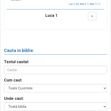
Luc 2.40;
Mat 3.1;
Mat 11.7;
Luca 1
>
Cauta in biblie
Textul cautat
Cum caut
Unde caut: