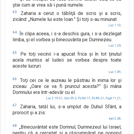
ştie cum ar vrea să-i pună numele.
63
Zaharia a cerut o tăbliţă de scris şi a scris,
zicând: „Numele lui este Ioan.” Şi toţi s-au minunat.
Luc 1.13;
64
În clipa aceea, i s-a deschis gura, i s-a dezlegat
limba, şi el vorbea şi binecuvânta pe Dumnezeu.
Luc 1.20;
65
Pe toţi vecinii i-a apucat frica şi în tot ţinutul
acela muntos al Iudeii se vorbea despre toate
aceste lucruri.
Luc 1.39;
66
Toţi cei ce le auzeau le păstrau în inima lor şi
ziceau: „Oare ce va fi pruncul acesta?” Şi mâna
Domnului era într-adevăr cu el.
Luc 2.19-51;
Gen 39.2;
Ps 80.17;
Ps 89.21;
Fapt 11.21;
67
Zaharia, tatăl lui, s-a umplut de Duhul Sfânt, a
prorocit şi a zis:
Ioel 2.28;
68
„Binecuvântat este Domnul, Dumnezeul lui Israel,
pentru că a cercetat şi a răscumpărat pe poporul