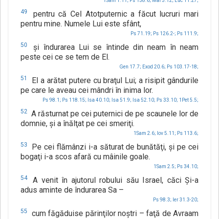
1Sam 1.11;
Ps 138.6;
Mal 3.12;
Luc 11.27;
49
pentru că Cel Atotputernic a făcut lucruri mari
pentru mine. Numele Lui este sfânt,
Ps 71.19;
Ps 126.2-;
Ps 111.9;
50
şi îndurarea Lui se întinde din neam în neam
peste cei ce se tem de El.
Gen 17.7;
Exod 20.6;
Ps 103.17-18;
51
El a arătat putere cu braţul Lui; a risipit gândurile
pe care le aveau cei mândri în inima lor.
Ps 98.1;
Ps 118.15;
Isa 40.10;
Isa 51.9;
Isa 52.10;
Ps 33.10;
1Pet 5.5;
52
A răsturnat pe cei puternici de pe scaunele lor de
domnie, şi a înălţat pe cei smeriţi.
1Sam 2.6;
Iov 5.11;
Ps 113.6;
53
Pe cei flămânzi i-a săturat de bunătăţi, şi pe cei
bogaţi i-a scos afară cu mâinile goale.
1Sam 2.5;
Ps 34.10;
54
A venit în ajutorul robului său Israel, căci Şi-a
adus aminte de îndurarea Sa –
Ps 98.3;
Ier 31.3-20;
55
cum făgăduise părinţilor noştri – faţă de Avraam