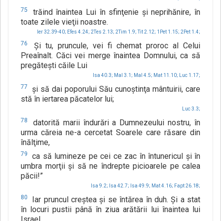
75
trăind înaintea Lui în sfinţenie şi neprihănire, în
toate zilele vieţii noastre.
Ier 32.39-40;
Efes 4.24;
2Tes 2.13;
2Tim 1.9;
Tit 2.12;
1Pet 1.15;
2Pet 1.4;
76
Şi tu, pruncule, vei fi chemat proroc al Celui
Preaînalt. Căci vei merge înaintea Domnului, ca să
pregăteşti căile Lui
Isa 40.3;
Mal 3.1;
Mal 4.5;
Mat 11.10;
Luc 1.17;
77
şi să dai poporului Său cunoştinţa mântuirii, care
stă în iertarea păcatelor lui;
Luc 3.3;
78
datorită marii îndurări a Dumnezeului nostru, în
urma căreia ne-a cercetat Soarele care răsare din
înălţime,
79
ca să lumineze pe cei ce zac în întunericul şi în
umbra morţii şi să ne îndrepte picioarele pe calea
păcii!”
Isa 9.2;
Isa 42.7;
Isa 49.9;
Mat 4.16;
Fapt 26.18;
80
Iar pruncul creştea şi se întărea în duh. Şi a stat
în locuri pustii până în ziua arătării lui înaintea lui
Israel.