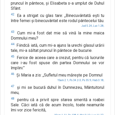
pruncul în pântece, şi Elisabeta s-a umplut de Duhul
Sfânt.
42
Ea a strigat cu glas tare: „Binecuvântată eşti tu
între femei şi binecuvântat este rodul pântecelui tău.
Jud 5.24;
Luc 1.28;
43
Cum mi-a fost dat mie să vină la mine maica
Domnului meu?
44
Fiindcă iată, cum mi-a ajuns la urechi glasul urării
tale, mi-a săltat pruncul în pântece de bucurie.
45
Ferice de aceea care a crezut; pentru că lucrurile
care i-au fost spuse din partea Domnului se vor
împlini.”
46
Şi Maria a zis: „Sufletul meu măreşte pe Domnul
1Sam 2.1;
Ps 34.2-3;
Ps 35.9;
Hab 3.18;
47
şi mi se bucură duhul în Dumnezeu, Mântuitorul
meu,
48
pentru că a privit spre starea smerită a roabei
Sale. Căci iată că de acum încolo, toate neamurile
îmi vor zice fericită,