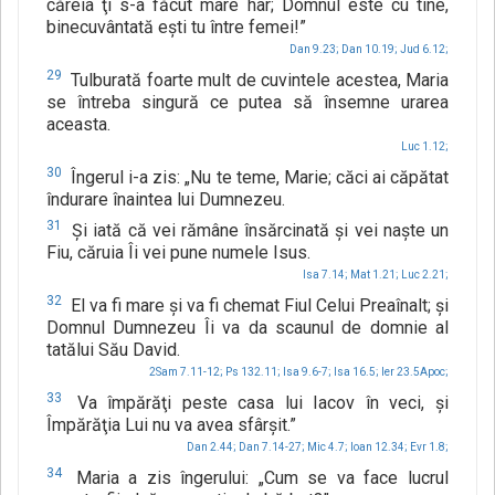
căreia ţi s-a făcut mare har; Domnul este cu tine,
binecuvântată eşti tu între femei!”
Dan 9.23;
Dan 10.19;
Jud 6.12;
29
Tulburată foarte mult de cuvintele acestea, Maria
se întreba singură ce putea să însemne urarea
aceasta.
Luc 1.12;
30
Îngerul i-a zis: „Nu te teme, Marie; căci ai căpătat
îndurare înaintea lui Dumnezeu.
31
Şi iată că vei rămâne însărcinată şi vei naşte un
Fiu, căruia Îi vei pune numele Isus.
Isa 7.14;
Mat 1.21;
Luc 2.21;
32
El va fi mare şi va fi chemat Fiul Celui Preaînalt; şi
Domnul Dumnezeu Îi va da scaunul de domnie al
tatălui Său David.
2Sam 7.11-12;
Ps 132.11;
Isa 9.6-7;
Isa 16.5;
Ier 23.5Apoc;
33
Va împărăţi peste casa lui Iacov în veci, şi
Împărăţia Lui nu va avea sfârşit.”
Dan 2.44;
Dan 7.14-27;
Mic 4.7;
Ioan 12.34;
Evr 1.8;
34
Maria a zis îngerului: „Cum se va face lucrul