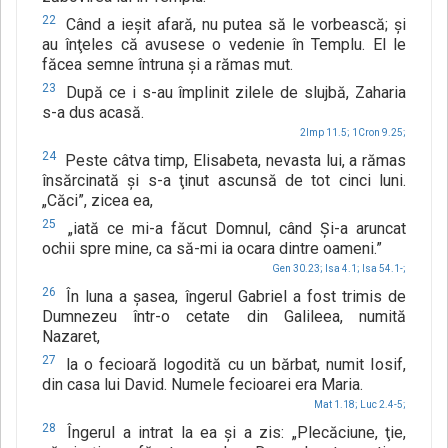
22
Când a ieşit afară, nu putea să le vorbească; şi
au înţeles că avusese o vedenie în Templu. El le
făcea semne întruna şi a rămas mut.
23
După ce i s-au împlinit zilele de slujbă, Zaharia
s-a dus acasă.
2Imp 11.5;
1Cron 9.25;
24
Peste câtva timp, Elisabeta, nevasta lui, a rămas
însărcinată şi s-a ţinut ascunsă de tot cinci luni.
„Căci”, zicea ea,
25
„iată ce mi-a făcut Domnul, când Şi-a aruncat
ochii spre mine, ca să-mi ia ocara dintre oameni.”
Gen 30.23;
Isa 4.1;
Isa 54.1-;
26
În luna a şasea, îngerul Gabriel a fost trimis de
Dumnezeu într-o cetate din Galileea, numită
Nazaret,
27
la o fecioară logodită cu un bărbat, numit Iosif,
din casa lui David. Numele fecioarei era Maria.
Mat 1.18;
Luc 2.4-5;
28
Îngerul a intrat la ea şi a zis: „Plecăciune, ţie,