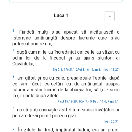
Luca 1
>
1
Fiindcă mulţi s-au apucat să alcătuiască o
istorisire amănunţită despre lucrurile care s-au
petrecut printre noi,
2
după cum ni le-au încredinţat cei ce le-au văzut cu
ochii lor de la început şi au ajuns slujitori ai
Cuvântului,
Evr 2.3;
1Pet 5.1;
2Pet 1.16;
1Ioan 1.1;
Ioan 15.27;
3
am găsit şi eu cu cale, preaalesule Teofile, după
ce am făcut cercetări cu de-amănuntul asupra
tuturor acestor lucruri de la obârşia lor, să ţi le scriu
în şir unele după altele,
Fapt 15.19-28;
1Cor 7.40;
Fapt 11.4;
Fapt 1.1;
4
ca să poţi cunoaşte astfel temeinicia învăţăturilor
pe care le-ai primit prin viu grai.
Ioan 20.31;
5
În zilele lui Irod, împăratul Iudeii, era un preot,