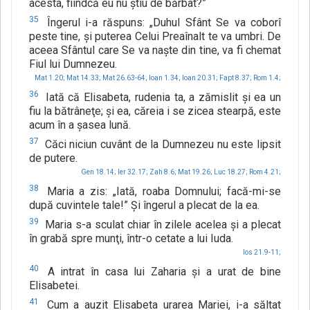
acesta, fiindcă eu nu ştiu de bărbat?”
35
Îngerul i-a răspuns: „Duhul Sfânt Se va coborî
peste tine, şi puterea Celui Preaînalt te va umbri. De
aceea Sfântul care Se va naşte din tine, va fi chemat
Fiul lui Dumnezeu.
Mat 1.20;
Mat 14.33;
Mat 26.63-64;
Ioan 1.34;
Ioan 20.31;
Fapt 8.37;
Rom 1.4;
36
Iată că Elisabeta, rudenia ta, a zămislit şi ea un
fiu la bătrâneţe; şi ea, căreia i se zicea stearpă, este
acum în a şasea lună.
37
Căci niciun cuvânt de la Dumnezeu nu este lipsit
de putere.
Gen 18.14;
Ier 32.17;
Zah 8.6;
Mat 19.26;
Luc 18.27;
Rom 4.21;
38
Maria a zis: „Iată, roaba Domnului; facă-mi-se
după cuvintele tale!” Şi îngerul a plecat de la ea.
39
Maria s-a sculat chiar în zilele acelea şi a plecat
în grabă spre munţi, într-o cetate a lui Iuda.
Ios 21.9-11;
40
A intrat în casa lui Zaharia şi a urat de bine
Elisabetei.
41
Cum a auzit Elisabeta urarea Mariei, i-a săltat