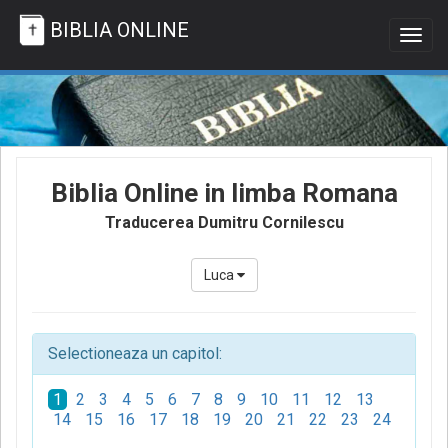
BIBLIA ONLINE
Togg
navig
Biblia Online in limba Romana
Traducerea Dumitru Cornilescu
Luca
Selectioneaza un capitol:
1
2
3
4
5
6
7
8
9
10
11
12
13
14
15
16
17
18
19
20
21
22
23
24