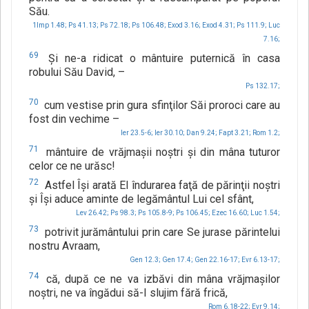
Său.
1Imp 1.48;
Ps 41.13;
Ps 72.18;
Ps 106.48;
Exod 3.16;
Exod 4.31;
Ps 111.9;
Luc
7.16;
69
Şi ne-a ridicat o mântuire puternică în casa
robului Său David, –
Ps 132.17;
70
cum vestise prin gura sfinţilor Săi proroci care au
fost din vechime –
Ier 23.5-6;
Ier 30.10;
Dan 9.24;
Fapt 3.21;
Rom 1.2;
71
mântuire de vrăjmaşii noştri şi din mâna tuturor
celor ce ne urăsc!
72
Astfel Îşi arată El îndurarea faţă de părinţii noştri
şi Îşi aduce aminte de legământul Lui cel sfânt,
Lev 26.42;
Ps 98.3;
Ps 105.8-9;
Ps 106.45;
Ezec 16.60;
Luc 1.54;
73
potrivit jurământului prin care Se jurase părintelui
nostru Avraam,
Gen 12.3;
Gen 17.4;
Gen 22.16-17;
Evr 6.13-17;
74
că, după ce ne va izbăvi din mâna vrăjmaşilor
noştri, ne va îngădui să-I slujim fără frică,
Rom 6.18-22;
Evr 9.14;