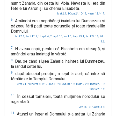
numit Zaharia, din ceata lui Abia. Nevasta lui era din
fetele lui Aaron şi se chema Elisabeta.
Mat 2.1;
1Cron 24.10-19;
Neem 12.4-17;
6
Amândoi erau neprihăniţi înaintea lui Dumnezeu şi
păzeau fără pată toate poruncile şi toate rânduielile
Domnului.
Fapt 7.1;
Fapt 17.1;
1Imp 9.4;
2Imp 20.3;
Iov 1.1;
Fapt 23.1;
Fapt 24.16;
Filip
3.6;
7
N-aveau copii, pentru că Elisabeta era stearpă; şi
amândoi erau înaintaţi în vârstă.
8
Dar, pe când slujea Zaharia înaintea lui Dumnezeu,
la rândul cetei lui,
9
după obiceiul preoţiei, a ieşit la sorţi să intre să
tămâieze în Templul Domnului.
1Cron 24.19;
2Cron 8.14;
2Cron 31.2;
Exod 30.7-8;
1Sam 2.28;
1Cron 23.13;
2Cron 29.11;
10
În ceasul tămâierii, toată mulţimea norodului se
ruga afară.
Lev 16.17;
Apoc 8.3-4;
11
Atunci un înger al Domnului s-a arătat lui Zaharia