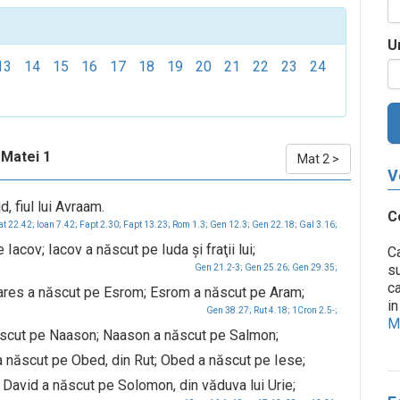
U
13
14
15
16
17
18
19
20
21
22
23
24
Matei 1
Mat 2
>
V
d, fiul lui Avraam.
C
t 22.42;
Ioan 7.42;
Fapt 2.30;
Fapt 13.23;
Rom 1.3;
Gen 12.3;
Gen 22.18;
Gal 3.16;
acov; Iacov a născut pe Iuda şi fraţii lui;
Ca
su
Gen 21.2-3;
Gen 25.26;
Gen 29.35;
ca
Fares a născut pe Esrom; Esrom a născut pe Aram;
in
Gen 38.27;
Rut 4.18;
1Cron 2.5-;
Me
scut pe Naason; Naason a născut pe Salmon;
 născut pe Obed, din Rut; Obed a născut pe Iese;
 David a născut pe Solomon, din văduva lui Urie;