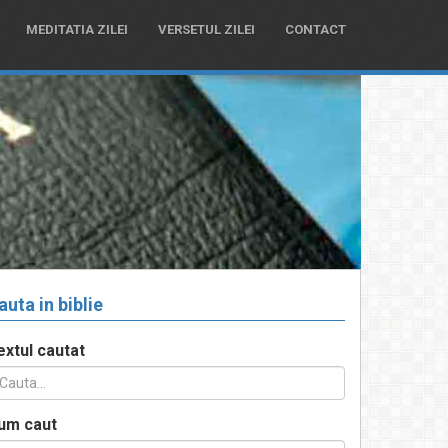
MEDITATIA ZILEI
VERSETUL ZILEI
CONTACT
auta in biblie
extul cautat
um caut