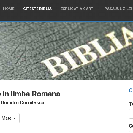
HOME
CITESTE BIBLIA
EXPLICATIA CARTII
PASAJUL ZILEI
C
e in limba Romana
 Dumitru Cornilescu
T
Matei
C