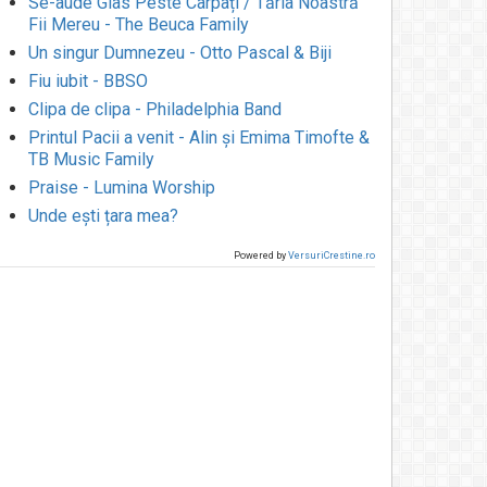
Se-aude Glas Peste Carpați / Tăria Noastră
Fii Mereu - The Beuca Family
Un singur Dumnezeu - Otto Pascal & Biji
Fiu iubit - BBSO
Clipa de clipa - Philadelphia Band
Printul Pacii a venit - Alin și Emima Timofte &
TB Music Family
Praise - Lumina Worship
Unde ești țara mea?
Powered by
VersuriCrestine.ro