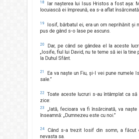
18
Iar naşterea lui Isus Hristos a fost aşa: M
locuiască ei împreună, ea s-a aflat însărcinată
19
Iosif, bărbatul ei, era un om neprihănit şi 
pus de gând s-o lase pe ascuns.
20
Dar, pe când se gândea el la aceste lucruri
„Iosife, fiul lui David, nu te teme să iei la ti
la Duhul Sfânt.
21
Ea va naşte un Fiu, şi-I vei pune numele I
sale.”
22
Toate aceste lucruri s-au întâmplat ca să
zice:
23
„Iată, fecioara va fi însărcinată, va naşte
înseamnă: „Dumnezeu este cu noi.”
24
Când s-a trezit Iosif din somn, a făcut c
nevasta sa.