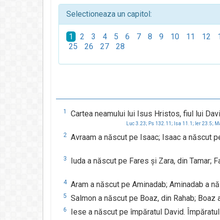
Selectioneaza un capitol:
1
2
3
4
5
6
7
8
9
10
11
12
25
26
27
28
1
Cartea neamului lui Isus Hristos, fiul lui Davi
Luc 3.23;
Ps 132.11;
Isa 11.1;
Ier 23.5;
Ma
2
Avraam a născut pe Isaac; Isaac a născut pe I
3
Iuda a născut pe Fares şi Zara, din Tamar; 
4
Aram a născut pe Aminadab; Aminadab a nă
5
Salmon a născut pe Boaz, din Rahab; Boaz a
6
Iese a născut pe împăratul David. Împăratul