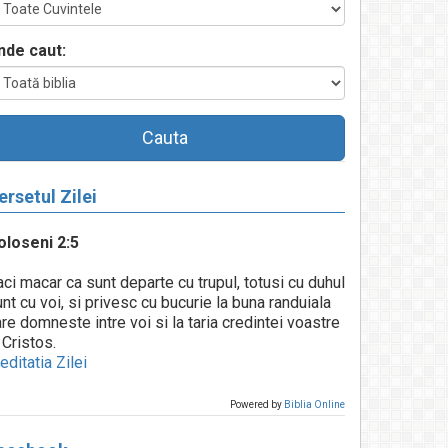
nde caut:
Cauta
ersetul Zilei
oloseni 2:5
ci macar ca sunt departe cu trupul, totusi cu duhul
nt cu voi, si privesc cu bucurie la buna randuiala
re domneste intre voi si la taria credintei voastre
 Cristos.
ditatia Zilei
Powered by
Biblia Online