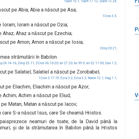
F
1Sam 16.1;
1Sam 17.12;
2Sam 12.24;
ut pe Abia; Abia a născut pe Asa;
1Cron 3.3;
e Ioram; Ioram a născut pe Ozia;
P
e Ahaz; Ahaz a născut pe Ezechia;
cut pe Amon; Amon a născut pe Iosia;
2Imp 20.21;
remea strămutării în Babilon.
p 24.14-16;
2Imp 25.11;
2Cron 36.10-20;
Ier 27.20;
Ier 39.9;
Ier 52.11-30;
Dan 1.2;
ut pe Salatiel; Salatiel a născut pe Zorobabel;
1Cron 3.17-19;
Ezra 3.2;
Ezra 5.2;
Neem 12.1;
Hag 1.1;
t pe Eliachim; Eliachim a născut pe Azor;
V
 Achim; Achim a născut pe Eliud;
t pe Matan; Matan a născut pe Iacov;
in care S-a născut Isus, care Se cheamă Hristos.
aisprezece neamuri de toate; de la David până la
muri; şi de la strămutarea în Babilon până la Hristos