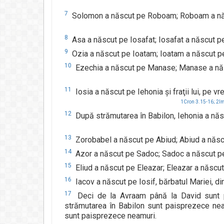
7
Solomon a născut pe Roboam; Roboam a născ
8
Asa a născut pe Iosafat; Iosafat a născut p
9
Ozia a născut pe Ioatam; Ioatam a născut p
10
Ezechia a născut pe Manase; Manase a năs
11
Iosia a născut pe Iehonia şi fraţii lui, pe v
1Cron 3.15-16;
2Im
12
După strămutarea în Babilon, Iehonia a născ
13
Zorobabel a născut pe Abiud; Abiud a născu
14
Azor a născut pe Sadoc; Sadoc a născut pe
15
Eliud a născut pe Eleazar; Eleazar a născu
16
Iacov a născut pe Iosif, bărbatul Mariei, d
17
Deci de la Avraam până la David sunt p
strămutarea în Babilon sunt paisprezece nea
sunt paisprezece neamuri.