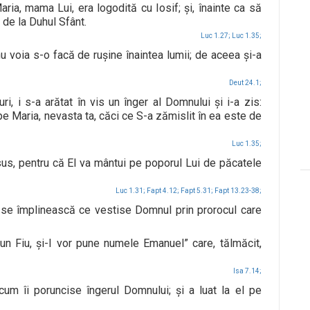
aria, mama Lui, era logodită cu Iosif; şi, înainte ca să
 de la Duhul Sfânt.
Luc 1.27;
Luc 1.35;
nu voia s-o facă de ruşine înaintea lumii; de aceea şi-a
Deut 24.1;
, i s-a arătat în vis un înger al Domnului şi i-a zis:
ne pe Maria, nevasta ta, căci ce S-a zămislit în ea este de
Luc 1.35;
sus, pentru că El va mântui pe poporul Lui de păcatele
Luc 1.31;
Fapt 4.12;
Fapt 5.31;
Fapt 13.23-38;
 se împlinească ce vestise Domnul prin prorocul care
 un Fiu, şi-I vor pune numele Emanuel” care, tălmăcit,
Isa 7.14;
um îi poruncise îngerul Domnului; şi a luat la el pe