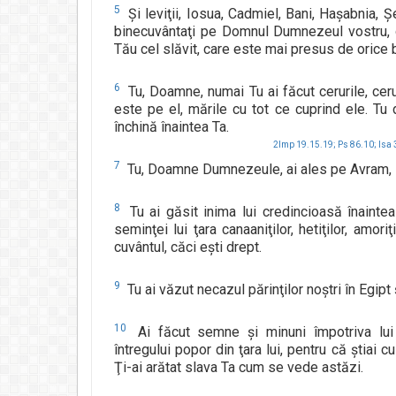
5
Şi leviţii, Iosua, Cadmiel, Bani, Haşabnia, Ş
binecuvântaţi pe Domnul Dumnezeul vostru, d
Tău cel slăvit, care este mai presus de orice 
6
Tu, Doamne, numai Tu ai făcut cerurile, cerur
este pe el, mările cu tot ce cuprind ele. Tu da
închină înaintea Ta.
2Imp 19.15.19;
Ps 86.10;
Isa 
7
Tu, Doamne Dumnezeule, ai ales pe Avram, l-
8
Tu ai găsit inima lui credincioasă înaintea
seminţei lui ţara canaaniţilor, hetiţilor, amoriţil
cuvântul, căci eşti drept.
9
Tu ai văzut necazul părinţilor noştri în Egipt 
10
Ai făcut semne şi minuni împotriva lui fa
întregului popor din ţara lui, pentru că ştiai c
Ţi-ai arătat slava Ta cum se vede astăzi.