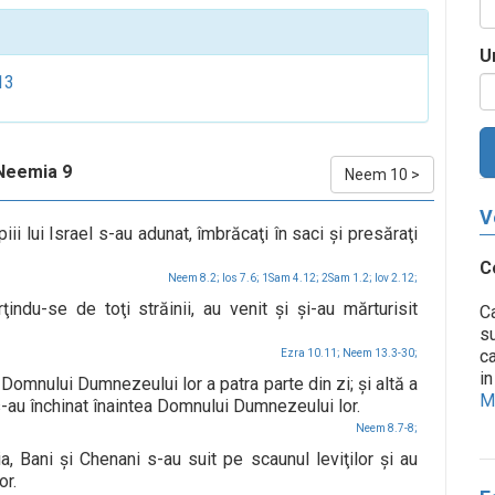
U
13
Neemia 9
Neem 10
>
V
iii lui Israel s-au adunat, îmbrăcaţi în saci şi presăraţi
C
Neem 8.2;
Ios 7.6;
1Sam 4.12;
2Sam 1.2;
Iov 2.12;
ndu-se de toţi străinii, au venit şi şi-au mărturisit
Ca
su
ca
Ezra 10.11;
Neem 13.3-30;
in
 Domnului Dumnezeului lor a patra parte din zi; şi altă a
Me
 s-au închinat înaintea Domnului Dumnezeului lor.
Neem 8.7-8;
, Bani şi Chenani s-au suit pe scaunul leviţilor şi au
or.