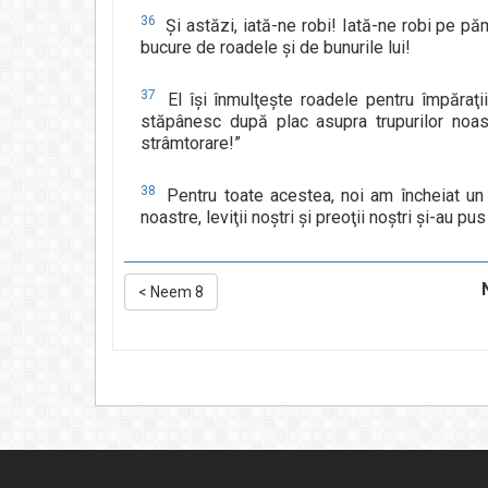
36
Şi astăzi, iată-ne robi! Iată-ne robi pe păm
bucure de roadele şi de bunurile lui!
37
El îşi înmulţeşte roadele pentru împăraţii
stăpânesc după plac asupra trupurilor noast
strâmtorare!”
38
Pentru toate acestea, noi am încheiat un 
noastre, leviţii noştri şi preoţii noştri şi-au pu
<
Neem 8