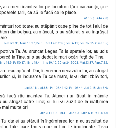
; ai smerit înaintea lor pe locuitorii ţării, canaaniţii, şi i-
opoarele ţării, ca să le facă ce le place.
Ios 1.2-;
Ps 44.2-3;
mânturi roditoare; au stăpânit case pline de tot felul de
ditori din belşug; au mâncat, s-au săturat, s-au îngrăşat
mare.
Neem 9.35;
Num 13.27;
Deut 8.7-8;
Ezec 20.6;
Deut 6.11;
Deut 32.15;
Osea 3.5;
mpotriva Ta. Au aruncat Legea Ta la spatele lor, au ucis
toarcă la Tine, şi s-au dedat la mari ocări faţă de Tine.
Imp 14.9;
Ps 50.17;
1Imp 18.4;
1Imp 19.10;
2Cron 24.20-21;
Mat 23.37;
Fapt 7.52;
care i-au apăsat. Dar, în vremea necazului lor, au strigat
urilor şi, în îndurarea Ta cea mare, le-ai dat izbăvitori,
Jud 2.14;
Jud 3.8-;
Ps 106.41-42;
Ps 106.44;
Jud 2.18;
Jud 3.9;
ă facă rău înaintea Ta. Atunci i-ai lăsat în mâinile
u au strigat către Tine; şi Tu i-ai auzit de la înălţimea
e mai multe ori.
Jud 3.11-30;
Jud 4.1;
Jud 5.31;
Jud 6.1;
Ps 106.43;
Ta; dar ei au stăruit în îngâmfarea lor, n-au ascultat de
rilor Tale, care fac viu pe cel ce le împlineşte, Ţi-au