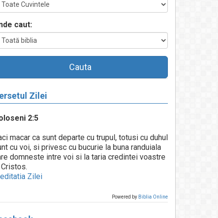
nde caut:
Cauta
ersetul Zilei
oloseni 2:5
ci macar ca sunt departe cu trupul, totusi cu duhul
nt cu voi, si privesc cu bucurie la buna randuiala
re domneste intre voi si la taria credintei voastre
 Cristos.
ditatia Zilei
Powered by
Biblia Online