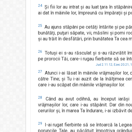
24
Şi fiii lor au intrat şi au luat ţara în stăpânire
ai dat în mâinile lor, împreună cu împăraţii şi p
25
Au ajuns stăpâni pe cetăţi întărite şi pe pă
bunătăţi, puţuri săpate, vii, măslini şi pomi ro
şi au trăit în desfătări, prin bunătatea Ta cea 
26
Totuşi ei s-au răsculat şi s-au răzvrătit î
pe prorocii Tăi, care-i rugau fierbinte să se în
Jud 2.11.12;
Ezec 20.21;
1
27
Atunci i-ai lăsat în mâinile vrăjmaşilor lor, 
către Tine; şi Tu i-ai auzit de la înălţimea cer
care i-au scăpat din mâinile vrăjmaşilor lor.
28
Când au avut odihnă, au început iarăşi s
vrăjmaşilor lor, care i-au stăpânit. Dar din no
cerurilor şi, în marea Ta îndurare, i-ai izbăvit d
29
I-ai rugat fierbinte să se întoarcă la Legea 
poruncile Tale, au păcătuit împotriva orândui