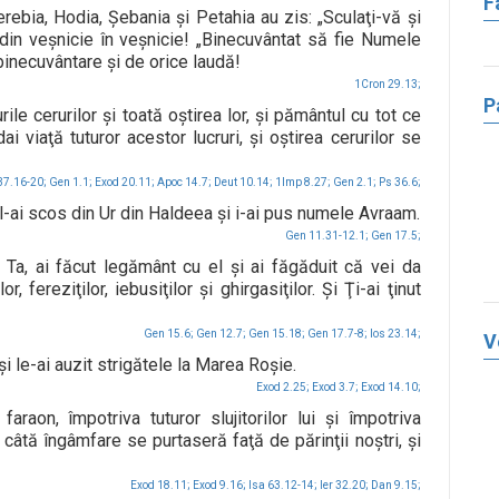
F
erebia, Hodia, Şebania şi Petahia au zis: „Sculaţi-vă şi
in veşnicie în veşnicie! „Binecuvântat să fie Numele
binecuvântare şi de orice laudă!
1Cron 29.13;
P
ile cerurilor şi toată oştirea lor, şi pământul cu tot ce
i viaţă tuturor acestor lucruri, şi oştirea cerurilor se
37.16-20;
Gen 1.1;
Exod 20.11;
Apoc 14.7;
Deut 10.14;
1Imp 8.27;
Gen 2.1;
Ps 36.6;
ai scos din Ur din Haldeea şi i-ai pus numele Avraam.
Gen 11.31-12.1;
Gen 17.5;
 Ta, ai făcut legământ cu el şi ai făgăduit că vei da
or, fereziţilor, iebusiţilor şi ghirgasiţilor. Şi Ţi-ai ţinut
Gen 15.6;
Gen 12.7;
Gen 15.18;
Gen 17.7-8;
Ios 23.14;
V
şi le-ai auzit strigătele la Marea Roşie.
Exod 2.25;
Exod 3.7;
Exod 14.10;
raon, împotriva tuturor slujitorilor lui şi împotriva
u câtă îngâmfare se purtaseră faţă de părinţii noştri, şi
Exod 18.11;
Exod 9.16;
Isa 63.12-14;
Ier 32.20;
Dan 9.15;