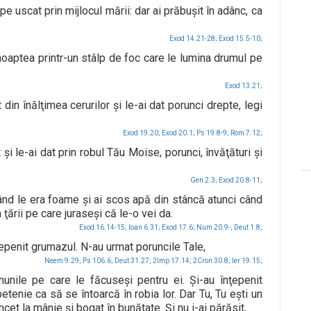
pe uscat prin mijlocul mării: dar ai prăbuşit în adânc, ca
Exod 14.21-28;
Exod 15.5-10;
i noaptea printr-un stâlp de foc care le lumina drumul pe
Exod 13.21;
din înălţimea cerurilor şi le-ai dat porunci drepte, legi
Exod 19.20;
Exod 20.1;
Ps 19.8-9;
Rom 7.12;
i le-ai dat prin robul Tău Moise, porunci, învăţături şi
Gen 2.3;
Exod 20.8-11;
 când le era foame şi ai scos apă din stâncă atunci când
 ţării pe care juraseşi că le-o vei da.
Exod 16.14-15;
Ioan 6.31;
Exod 17.6;
Num 20.9-;
Deut 1.8;
nţepenit grumazul. N-au urmat poruncile Tale,
Neem 9.29;
Ps 106.6;
Deut 31.27;
2Imp 17.14;
2Cron 30.8;
Ier 19.15;
nunile pe care le făcuseşi pentru ei. Şi-au înţepenit
petenie ca să se întoarcă în robia lor. Dar Tu, Tu eşti un
ncet la mânie şi bogat în bunătate. Şi nu i-ai părăsit,