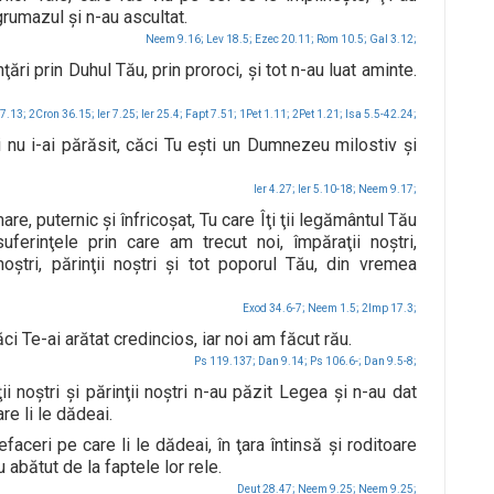
grumazul şi n-au ascultat.
Neem 9.16;
Lev 18.5;
Ezec 20.11;
Rom 10.5;
Gal 3.12;
inţări prin Duhul Tău, prin proroci, şi tot n-au luat aminte.
7.13;
2Cron 36.15;
Ier 7.25;
Ier 25.4;
Fapt 7.51;
1Pet 1.11;
2Pet 1.21;
Isa 5.5-42.24;
şi nu i-ai părăsit, căci Tu eşti un Dumnezeu milostiv şi
Ier 4.27;
Ier 5.10-18;
Neem 9.17;
 puternic şi înfricoşat, Tu care Îţi ţii legământul Tău
uferinţele prin care am trecut noi, împăraţii noştri,
 noştri, părinţii noştri şi tot poporul Tău, din vremea
Exod 34.6-7;
Neem 1.5;
2Imp 17.3;
ăci Te-ai arătat credincios, iar noi am făcut rău.
Ps 119.137;
Dan 9.14;
Ps 106.6-;
Dan 9.5-8;
ii noştri şi părinţii noştri n-au păzit Legea şi n-au dat
are li le dădeai.
faceri pe care li le dădeai, în ţara întinsă şi roditoare
 abătut de la faptele lor rele.
Deut 28.47;
Neem 9.25;
Neem 9.25;