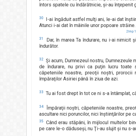
întors spatele cu îndărătnicie, şi-au înţepenit 
30
I-ai îngăduit astfel mulţi ani, le-ai dat înşti
Atunci i-ai dat în mâinile unor popoare străine.
2Imp 1
31
Dar, în marea Ta îndurare, nu i-ai nimicit 
îndurător.
32
Şi acum, Dumnezeul nostru, Dumnezeule mare,
de îndurare, nu privi ca puţin lucru toate s
căpeteniile noastre, preoţii noştri, prorocii
împăraţilor Asiriei până în ziua de azi.
33
Tu ai fost drept în tot ce ni s-a întâmplat, c
34
Împăraţii noştri, căpeteniile noastre, preoţ
ascultare nici poruncilor, nici înştiinţărilor pe c
35
Când erau stăpâni, în mijlocul multelor bine
pe care le-o dăduseşi, nu Ţi-au slujit şi nu s-au