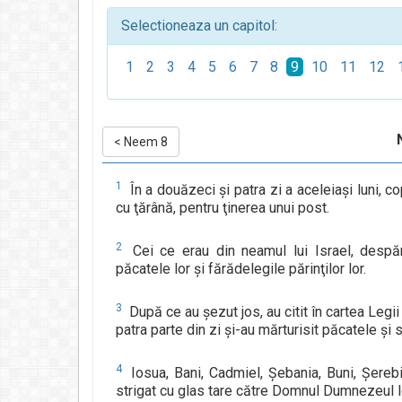
Selectioneaza un capitol:
1
2
3
4
5
6
7
8
9
10
11
12
<
Neem 8
1
În a douăzeci şi patra zi a aceleiaşi luni, cop
cu ţărână, pentru ţinerea unui post.
2
Cei ce erau din neamul lui Israel, despărţi
păcatele lor şi fărădelegile părinţilor lor.
3
După ce au şezut jos, au citit în cartea Legii
patra parte din zi şi-au mărturisit păcatele şi
4
Iosua, Bani, Cadmiel, Şebania, Buni, Şerebia
strigat cu glas tare către Domnul Dumnezeul l