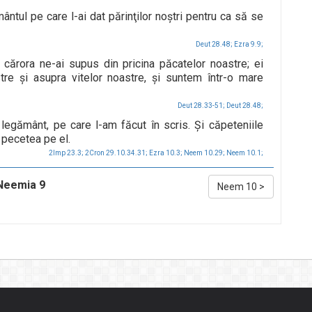
ântul pe care l-ai dat părinţilor noştri pentru ca să se
Deut 28.48;
Ezra 9.9;
 cărora ne-ai supus din pricina păcatelor noastre; ei
re şi asupra vitelor noastre, şi suntem într-o mare
Deut 28.33-51;
Deut 28.48;
legământ, pe care l-am făcut în scris. Şi căpeteniile
s pecetea pe el.
2Imp 23.3;
2Cron 29.10.34.31;
Ezra 10.3;
Neem 10.29;
Neem 10.1;
Neemia 9
Neem 10
>