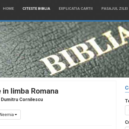
HOME
CITESTE BIBLIA
EXPLICATIA CARTII
PASAJUL ZILEI
C
e in limba Romana
 Dumitru Cornilescu
T
Neemia
C