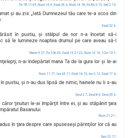
Ps 78.11-43;
Num 14.4;
Exod 34.6;
Num 14.18;
Ps 86.5-15;
Ioel 2.13;
turnat şi au zis: „Iată Dumnezeul tău care te-a scos din
.
Exod 32.4;
răsit în pustiu, şi stâlpul de nor n-a încetat să-i
oc să le lumineze noaptea drumul pe care aveau să-l
Neem 9.27;
Ps 106.45;
Exod 13.21-22;
Num 14.14;
1Cor 10.1;
ţelepţi; n-ai îndepărtat mana Ta de la gura lor şi le-ai
Num 11.17;
Isa 63.11;
Exod 16.15;
Ios 5.12;
Exod 17.6;
în pustiu, şi n-au dus lipsă de nimic, hainele nu li s-au
Deut 2.7;
Deut 8.4;
Deut 29.5;
ror ţinuturi le-ai împărţit între ei, şi au stăpânit ţara
 împăratul Basanului.
Num 21.21-;
ai adus în ţara despre care spuseseşi părinţilor lor că au
Gen 22.17;