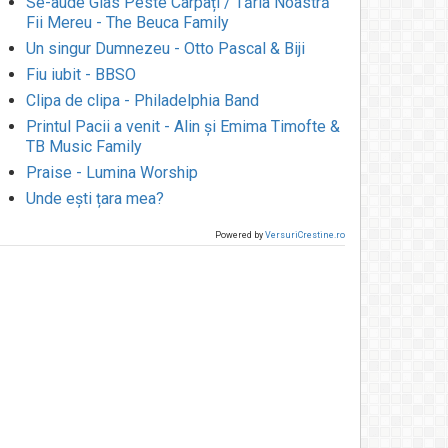
Se-aude Glas Peste Carpați / Tăria Noastră
Fii Mereu - The Beuca Family
Un singur Dumnezeu - Otto Pascal & Biji
Fiu iubit - BBSO
Clipa de clipa - Philadelphia Band
Printul Pacii a venit - Alin și Emima Timofte &
TB Music Family
Praise - Lumina Worship
Unde ești țara mea?
Powered by
VersuriCrestine.ro