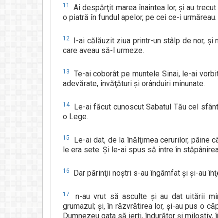
11
Ai despărţit marea înaintea lor, şi au trecut 
o piatră în fundul apelor, pe cei ce-i urmăreau.
12
I-ai călăuzit ziua printr-un stâlp de nor, ş
care aveau să-l urmeze.
13
Te-ai coborât pe muntele Sinai, le-ai vorbit 
adevărate, învăţături şi orânduiri minunate.
14
Le-ai făcut cunoscut Sabatul Tău cel sfânt ş
o Lege.
15
Le-ai dat, de la înălţimea cerurilor, pâine
le era sete. Şi le-ai spus să intre în stăpânirea
16
Dar părinţii noştri s-au îngâmfat şi şi-au î
17
n-au vrut să asculte şi au dat uitării mi
grumazul; şi, în răzvrătirea lor, şi-au pus o că
Dumnezeu gata să ierţi, îndurător şi milostiv, î