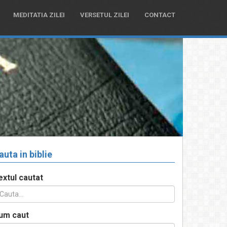
MEDITATIA ZILEI
VERSETUL ZILEI
CONTACT
auta in biblie
extul cautat
um caut