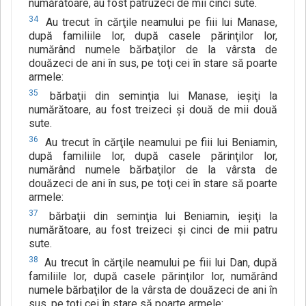
numărătoare, au fost patruzeci de mii cinci sute.
34
Au trecut în cărţile neamului pe fiii lui Manase,
după familiile lor, după casele părinţilor lor,
numărând numele bărbaţilor de la vârsta de
douăzeci de ani în sus, pe toţi cei în stare să poarte
armele:
35
bărbaţii din seminţia lui Manase, ieşiţi la
numărătoare, au fost treizeci şi două de mii două
sute.
36
Au trecut în cărţile neamului pe fiii lui Beniamin,
după familiile lor, după casele părinţilor lor,
numărând numele bărbaţilor de la vârsta de
douăzeci de ani în sus, pe toţi cei în stare să poarte
armele:
37
bărbaţii din seminţia lui Beniamin, ieşiţi la
numărătoare, au fost treizeci şi cinci de mii patru
sute.
38
Au trecut în cărţile neamului pe fiii lui Dan, după
familiile lor, după casele părinţilor lor, numărând
numele bărbaţilor de la vârsta de douăzeci de ani în
sus, pe toţi cei în stare să poarte armele: