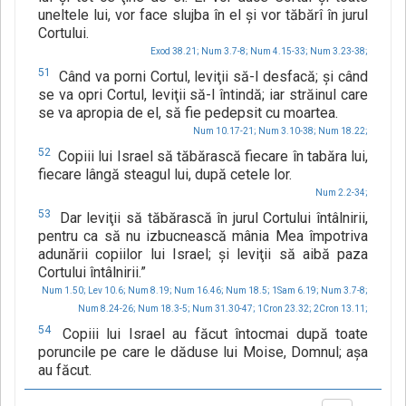
uneltele lui, vor face slujba în el şi vor tăbărî în jurul
Cortului.
Exod 38.21;
Num 3.7-8;
Num 4.15-33;
Num 3.23-38;
51
Când va porni Cortul, leviţii să-l desfacă; şi când
se va opri Cortul, leviţii să-l întindă; iar străinul care
se va apropia de el, să fie pedepsit cu moartea.
Num 10.17-21;
Num 3.10-38;
Num 18.22;
52
Copiii lui Israel să tăbărască fiecare în tabăra lui,
fiecare lângă steagul lui, după cetele lor.
Num 2.2-34;
53
Dar leviţii să tăbărască în jurul Cortului întâlnirii,
pentru ca să nu izbucnească mânia Mea împotriva
adunării copiilor lui Israel; şi leviţii să aibă paza
Cortului întâlnirii.”
Num 1.50;
Lev 10.6;
Num 8.19;
Num 16.46;
Num 18.5;
1Sam 6.19;
Num 3.7-8;
Num 8.24-26;
Num 18.3-5;
Num 31.30-47;
1Cron 23.32;
2Cron 13.11;
54
Copiii lui Israel au făcut întocmai după toate
poruncile pe care le dăduse lui Moise, Domnul; aşa
au făcut.