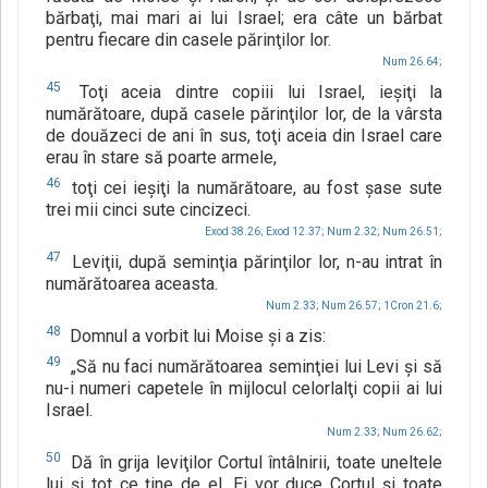
bărbaţi, mai mari ai lui Israel; era câte un bărbat
pentru fiecare din casele părinţilor lor.
Num 26.64;
45
Toţi aceia dintre copiii lui Israel, ieşiţi la
numărătoare, după casele părinţilor lor, de la vârsta
de douăzeci de ani în sus, toţi aceia din Israel care
erau în stare să poarte armele,
46
toţi cei ieşiţi la numărătoare, au fost şase sute
trei mii cinci sute cincizeci.
Exod 38.26;
Exod 12.37;
Num 2.32;
Num 26.51;
47
Leviţii, după seminţia părinţilor lor, n-au intrat în
numărătoarea aceasta.
Num 2.33;
Num 26.57;
1Cron 21.6;
48
Domnul a vorbit lui Moise şi a zis:
49
„Să nu faci numărătoarea seminţiei lui Levi şi să
nu-i numeri capetele în mijlocul celorlalţi copii ai lui
Israel.
Num 2.33;
Num 26.62;
50
Dă în grija leviţilor Cortul întâlnirii, toate uneltele
lui şi tot ce ţine de el. Ei vor duce Cortul şi toate