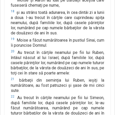
Moise şi Aaron au luat pe bărbaţii aceştia care
fuseseră chemaţi pe nume,
18
şi au strâns toată adunarea, în cea dintâi zi a lunii
a doua. I-au trecut în cărţile care cuprindeau spiţa
neamului, după familiile lor, după casele părinţilor
lor, numărând pe cap numele bărbaţilor de la vârsta
de douăzeci de ani în sus.
19
Moise a făcut numărătoarea în pustiul Sinai, cum
îi poruncise Domnul.
20
Au trecut în cărţile neamului pe fiii lui Ruben,
întâiul născut al lui Israel, după familiile lor, după
casele părinţilor lor, numărând pe cap numele tuturor
bărbaţilor, de la vârsta de douăzeci de ani în sus, pe
toţi cei în stare să poarte armele:
21
bărbaţii din seminţia lui Ruben, ieşiţi la
numărătoare, au fost patruzeci şi şase de mii cinci
sute.
22
Au trecut în cărţile neamului pe fiii lui Simeon,
după familiile lor, după casele părinţilor lor; le-au
făcut numărătoarea, numărând pe cap numele
tuturor bărbaţilor de la vârsta de douăzeci de ani în