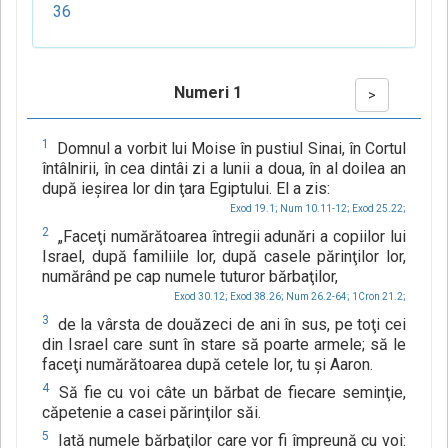
36
Numeri 1
>
1
Domnul a vorbit lui Moise în pustiul Sinai, în Cortul
întâlnirii, în cea dintâi zi a lunii a doua, în al doilea an
după ieşirea lor din ţara Egiptului. El a zis:
Exod 19.1;
Num 10.11-12;
Exod 25.22;
2
„Faceţi numărătoarea întregii adunări a copiilor lui
Israel, după familiile lor, după casele părinţilor lor,
numărând pe cap numele tuturor bărbaţilor,
Exod 30.12;
Exod 38.26;
Num 26.2-64;
1Cron 21.2;
3
de la vârsta de douăzeci de ani în sus, pe toţi cei
din Israel care sunt în stare să poarte armele; să le
faceţi numărătoarea după cetele lor, tu şi Aaron.
4
Să fie cu voi câte un bărbat de fiecare seminţie,
căpetenie a casei părinţilor săi.
5
Iată numele bărbaţilor care vor fi împreună cu voi: