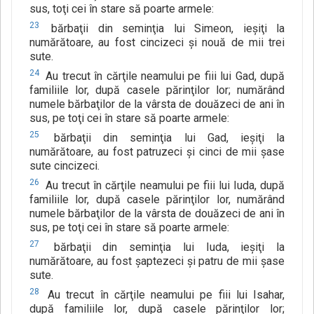
sus, toţi cei în stare să poarte armele:
23
bărbaţii din seminţia lui Simeon, ieşiţi la
numărătoare, au fost cincizeci şi nouă de mii trei
sute.
24
Au trecut în cărţile neamului pe fiii lui Gad, după
familiile lor, după casele părinţilor lor; numărând
numele bărbaţilor de la vârsta de douăzeci de ani în
sus, pe toţi cei în stare să poarte armele:
25
bărbaţii din seminţia lui Gad, ieşiţi la
numărătoare, au fost patruzeci şi cinci de mii şase
sute cincizeci.
26
Au trecut în cărţile neamului pe fiii lui Iuda, după
familiile lor, după casele părinţilor lor, numărând
numele bărbaţilor de la vârsta de douăzeci de ani în
sus, pe toţi cei în stare să poarte armele:
27
bărbaţii din seminţia lui Iuda, ieşiţi la
numărătoare, au fost şaptezeci şi patru de mii şase
sute.
28
Au trecut în cărţile neamului pe fiii lui Isahar,
după familiile lor, după casele părinţilor lor;