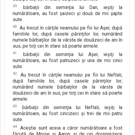
39
bărbaţii din seminţia lui Dan, ieşiţi la
numărătoare, au fost şaizeci şi două de mii şapte
sute.
40
Au trecut în cărţile neamului pe fiii lui Aşer, după
familiile lor, după casele părinţilor lor, numărând
numele bărbaţilor de la vârsta de douăzeci de ani în
sus, pe toţi cei în stare să poarte armele:
41
bărbaţii din seminţia lui Aşer, ieşiţi la
numărătoare, au fost patruzeci şi una de mii cinci
sute.
42
Au trecut în cărţile neamului pe fiii lui Neftali,
după familiile lor, după casele părinţilor lor;
numărând numele bărbaţilor de la vârsta de
douăzeci de ani în sus, pe toţi cei în stare să poarte
armele:
43
bărbaţii din seminţia lui Neftali, ieşiţi la
numărătoare, au fost cincizeci şi trei de mii patru
sute.
44
Aceştia sunt aceia a căror numărătoare a fost
făcută de Moise şi Aaron, şi de cei doisprezece