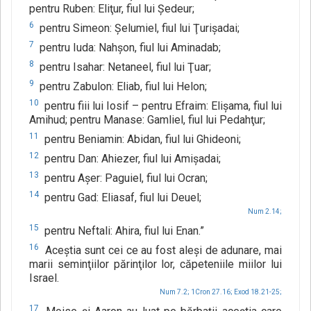
pentru Ruben: Eliţur, fiul lui Şedeur;
6
pentru Simeon: Şelumiel, fiul lui Ţurişadai;
7
pentru Iuda: Nahşon, fiul lui Aminadab;
8
pentru Isahar: Netaneel, fiul lui Ţuar;
9
pentru Zabulon: Eliab, fiul lui Helon;
10
pentru fiii lui Iosif – pentru Efraim: Elişama, fiul lui
Amihud; pentru Manase: Gamliel, fiul lui Pedahţur;
11
pentru Beniamin: Abidan, fiul lui Ghideoni;
12
pentru Dan: Ahiezer, fiul lui Amişadai;
13
pentru Aşer: Paguiel, fiul lui Ocran;
14
pentru Gad: Eliasaf, fiul lui Deuel;
Num 2.14;
15
pentru Neftali: Ahira, fiul lui Enan.”
16
Aceştia sunt cei ce au fost aleşi de adunare, mai
marii seminţiilor părinţilor lor, căpeteniile miilor lui
Israel.
Num 7.2;
1Cron 27.16;
Exod 18.21-25;
17