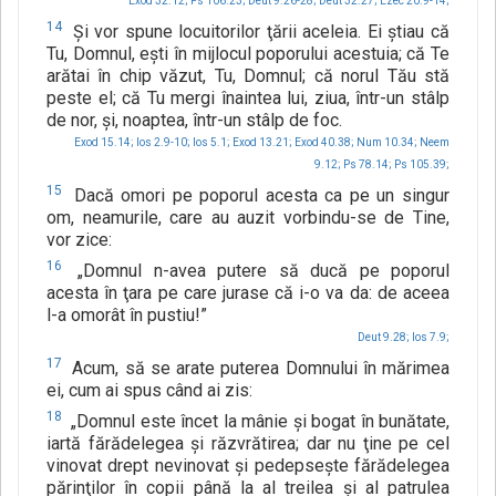
Exod 32.12;
Ps 106.23;
Deut 9.26-28;
Deut 32.27;
Ezec 20.9-14;
14
Şi vor spune locuitorilor ţării aceleia. Ei ştiau că
Tu, Domnul, eşti în mijlocul poporului acestuia; că Te
arătai în chip văzut, Tu, Domnul; că norul Tău stă
peste el; că Tu mergi înaintea lui, ziua, într-un stâlp
de nor, şi, noaptea, într-un stâlp de foc.
Exod 15.14;
Ios 2.9-10;
Ios 5.1;
Exod 13.21;
Exod 40.38;
Num 10.34;
Neem
9.12;
Ps 78.14;
Ps 105.39;
15
Dacă omori pe poporul acesta ca pe un singur
om, neamurile, care au auzit vorbindu-se de Tine,
vor zice:
16
„Domnul n-avea putere să ducă pe poporul
acesta în ţara pe care jurase că i-o va da: de aceea
l-a omorât în pustiu!”
Deut 9.28;
Ios 7.9;
17
Acum, să se arate puterea Domnului în mărimea
ei, cum ai spus când ai zis:
18
„Domnul este încet la mânie şi bogat în bunătate,
iartă fărădelegea şi răzvrătirea; dar nu ţine pe cel
vinovat drept nevinovat şi pedepseşte fărădelegea
părinţilor în copii până la al treilea şi al patrulea