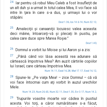
24
Iar pentru că robul Meu Caleb a fost însufleţit de
un alt duh şi a urmat în totul calea Mea, îl voi face să
intre în ţara în care s-a dus, şi urmaşii lui o vor
stăpâni.
Deut 1.36;
Ios 14.6-14;
Num 32.12;
25
Amaleciţii şi canaaniţii locuiesc valea aceasta:
deci mâine, întoarceţi-vă şi plecaţi în pustiu, pe
calea care duce spre Marea Roşie.”
Deut 1.40;
26
Domnul a vorbit lui Moise şi lui Aaron şi a zis:
27
„Până când voi lăsa această rea adunare să
cârtească împotriva Mea? Am auzit cârtirile copiilor
lui Israel, care cârteau împotriva Mea.
Num 14.11;
Exod 16.28;
Mat 17.17;
Exod 16.12;
28
Spune-le: „Pe viaţa Mea! – zice Domnul – că vă
voi face întocmai cum aţi vorbit în auzul urechilor
Mele.
Num 14.23;
Num 26.65;
Num 32.11;
Deut 1.35;
Evr 3.17;
Num 14.2;
29
Trupurile voastre moarte vor cădea în pustiul
acesta. Voi toţi, a căror numărătoare s-a făcut,