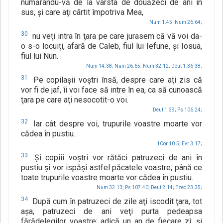
numărându-vă de la vârsta de douăzeci de ani în
sus, şi care aţi cârtit împotriva Mea,
Num 1.45;
Num 26.64;
30
nu veţi intra în ţara pe care jurasem că vă voi da-
o s-o locuiţi, afară de Caleb, fiul lui Iefune, şi Iosua,
fiul lui Nun.
Num 14.38;
Num 26.65;
Num 32.12;
Deut 1.36-38;
31
Pe copilaşii voştri însă, despre care aţi zis că
vor fi de jaf, îi voi face să intre în ea, ca să cunoască
ţara pe care aţi nesocotit-o voi.
Deut 1.39;
Ps 106.24;
32
Iar cât despre voi, trupurile voastre moarte vor
cădea în pustiu.
1Cor 10.5;
Evr 3.17;
33
Şi copiii voştri vor rătăci patruzeci de ani în
pustiu şi vor ispăşi astfel păcatele voastre, până ce
toate trupurile voastre moarte vor cădea în pustiu.
Num 32.13;
Ps 107.40;
Deut 2.14;
Ezec 23.35;
34
După cum în patruzeci de zile aţi iscodit ţara, tot
aşa, patruzeci de ani veţi purta pedeapsa
fărădelegilor voastre; adică un an de fiecare zi: şi