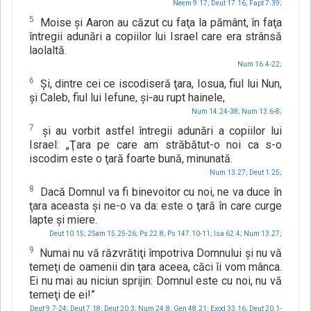
Neem 9.17;
Deut 17.16;
Fapt 7.39;
5
Moise şi Aaron au căzut cu faţa la pământ, în faţa
întregii adunări a copiilor lui Israel care era strânsă
laolaltă.
Num 16.4-22;
6
Şi, dintre cei ce iscodiseră ţara, Iosua, fiul lui Nun,
şi Caleb, fiul lui Iefune, şi-au rupt hainele,
Num 14.24-38;
Num 13.6-8;
7
şi au vorbit astfel întregii adunări a copiilor lui
Israel: „Ţara pe care am străbătut-o noi ca s-o
iscodim este o ţară foarte bună, minunată.
Num 13.27;
Deut 1.25;
8
Dacă Domnul va fi binevoitor cu noi, ne va duce în
ţara aceasta şi ne-o va da: este o ţară în care curge
lapte şi miere.
Deut 10.15;
2Sam 15.25-26;
Ps 22.8;
Ps 147.10-11;
Isa 62.4;
Num 13.27;
9
Numai nu vă răzvrătiţi împotriva Domnului şi nu vă
temeţi de oamenii din ţara aceea, căci îi vom mânca.
Ei nu mai au niciun sprijin: Domnul este cu noi, nu vă
temeţi de ei!”
Deut 9.7-24;
Deut 7.18;
Deut 20.3;
Num 24.8;
Gen 48.21;
Exod 33.16;
Deut 20.1-