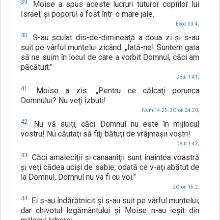
39
Moise a spus aceste lucruri tuturor copiilor lui
Israel; şi poporul a fost într-o mare jale.
Exod 33.4;
40
S-au sculat dis-de-dimineaţă a doua zi şi s-au
suit pe vârful muntelui zicând: „Iată-ne! Suntem gata
să ne suim în locul de care a vorbit Domnul, căci am
păcătuit.”
Deut 1.41;
41
Moise a zis: „Pentru ce călcaţi porunca
Domnului? Nu veţi izbuti!
Num 14.25;
2Cron 24.20;
42
Nu vă suiţi, căci Domnul nu este în mijlocul
vostru! Nu căutaţi să fiţi bătuţi de vrăjmaşii voştri!
Deut 1.42;
43
Căci amaleciţii şi canaaniţii sunt înaintea voastră
şi veţi cădea ucişi de sabie; odată ce v-aţi abătut de
la Domnul, Domnul nu va fi cu voi.”
2Cron 15.2;
44
Ei s-au îndărătnicit şi s-au suit pe vârful muntelui;
dar chivotul legământului şi Moise n-au ieşit din