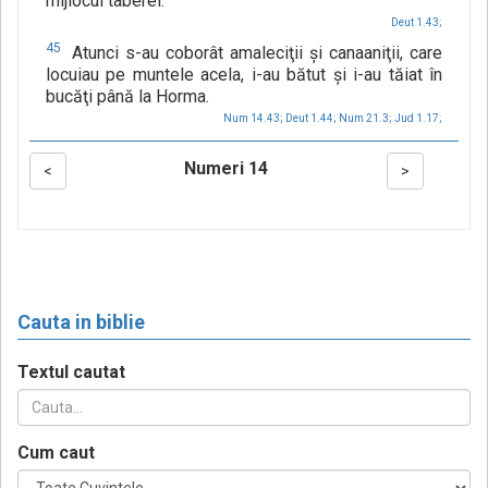
mijlocul taberei.
Deut 1.43;
45
Atunci s-au coborât amaleciţii şi canaaniţii, care
locuiau pe muntele acela, i-au bătut şi i-au tăiat în
bucăţi până la Horma.
Num 14.43;
Deut 1.44;
Num 21.3;
Jud 1.17;
Numeri 14
<
>
Cauta in biblie
Textul cautat
Cum caut