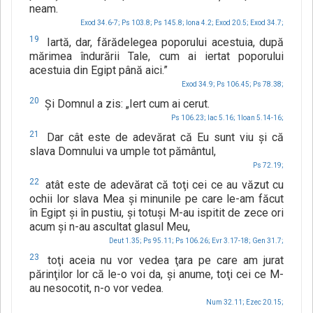
neam.
Exod 34.6-7;
Ps 103.8;
Ps 145.8;
Iona 4.2;
Exod 20.5;
Exod 34.7;
19
Iartă, dar, fărădelegea poporului acestuia, după
mărimea îndurării Tale, cum ai iertat poporului
acestuia din Egipt până aici.”
Exod 34.9;
Ps 106.45;
Ps 78.38;
20
Şi Domnul a zis: „Iert cum ai cerut.
Ps 106.23;
Iac 5.16;
1Ioan 5.14-16;
21
Dar cât este de adevărat că Eu sunt viu şi că
slava Domnului va umple tot pământul,
Ps 72.19;
22
atât este de adevărat că toţi cei ce au văzut cu
ochii lor slava Mea şi minunile pe care le-am făcut
în Egipt şi în pustiu, şi totuşi M-au ispitit de zece ori
acum şi n-au ascultat glasul Meu,
Deut 1.35;
Ps 95.11;
Ps 106.26;
Evr 3.17-18;
Gen 31.7;
23
toţi aceia nu vor vedea ţara pe care am jurat
părinţilor lor că le-o voi da, şi anume, toţi cei ce M-
au nesocotit, n-o vor vedea.
Num 32.11;
Ezec 20.15;