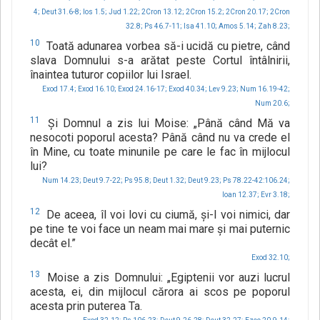
4;
Deut 31.6-8;
Ios 1.5;
Jud 1.22;
2Cron 13.12;
2Cron 15.2;
2Cron 20.17;
2Cron
32.8;
Ps 46.7-11;
Isa 41.10;
Amos 5.14;
Zah 8.23;
10
Toată adunarea vorbea să-i ucidă cu pietre, când
slava Domnului s-a arătat peste Cortul întâlnirii,
înaintea tuturor copiilor lui Israel.
Exod 17.4;
Exod 16.10;
Exod 24.16-17;
Exod 40.34;
Lev 9.23;
Num 16.19-42;
Num 20.6;
11
Şi Domnul a zis lui Moise: „Până când Mă va
nesocoti poporul acesta? Până când nu va crede el
în Mine, cu toate minunile pe care le fac în mijlocul
lui?
Num 14.23;
Deut 9.7-22;
Ps 95.8;
Deut 1.32;
Deut 9.23;
Ps 78.22-42:106.24;
Ioan 12.37;
Evr 3.18;
12
De aceea, îl voi lovi cu ciumă, şi-l voi nimici, dar
pe tine te voi face un neam mai mare şi mai puternic
decât el.”
Exod 32.10;
13
Moise a zis Domnului: „Egiptenii vor auzi lucrul
acesta, ei, din mijlocul cărora ai scos pe poporul
acesta prin puterea Ta.