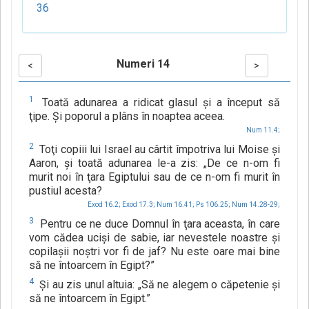
36
Numeri 14
<
>
1
Toată adunarea a ridicat glasul şi a început să
ţipe. Şi poporul a plâns în noaptea aceea.
Num 11.4;
2
Toţi copiii lui Israel au cârtit împotriva lui Moise şi
Aaron, şi toată adunarea le-a zis: „De ce n-om fi
murit noi în ţara Egiptului sau de ce n-om fi murit în
pustiul acesta?
Exod 16.2;
Exod 17.3;
Num 16.41;
Ps 106.25;
Num 14.28-29;
3
Pentru ce ne duce Domnul în ţara aceasta, în care
vom cădea ucişi de sabie, iar nevestele noastre şi
copilaşii noştri vor fi de jaf? Nu este oare mai bine
să ne întoarcem în Egipt?”
4
Şi au zis unul altuia: „Să ne alegem o căpetenie şi
să ne întoarcem în Egipt.”