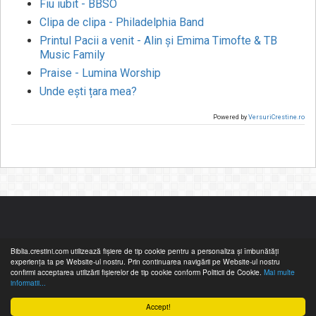
Fiu iubit - BBSO
Clipa de clipa - Philadelphia Band
Printul Pacii a venit - Alin și Emima Timofte & TB
Music Family
Praise - Lumina Worship
Unde ești țara mea?
Powered by
VersuriCrestine.ro
Biblia.crestini.com utilizează fişiere de tip cookie pentru a personaliza și îmbunătăți
experiența ta pe Website-ul nostru. Prin continuarea navigării pe Website-ul nostru
confirmi acceptarea utilizării fişierelor de tip cookie conform Politicii de Cookie.
Mai multe
informatii...
Accept!
© 2026 Biblia Online. All rights reserved.