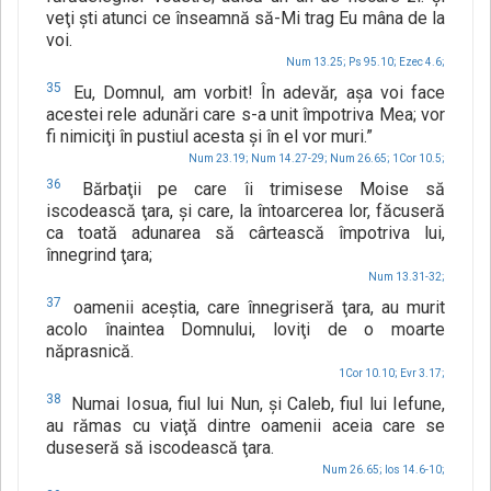
veţi şti atunci ce înseamnă să-Mi trag Eu mâna de la
voi.
Num 13.25;
Ps 95.10;
Ezec 4.6;
35
Eu, Domnul, am vorbit! În adevăr, aşa voi face
acestei rele adunări care s-a unit împotriva Mea; vor
fi nimiciţi în pustiul acesta şi în el vor muri.”
Num 23.19;
Num 14.27-29;
Num 26.65;
1Cor 10.5;
36
Bărbaţii pe care îi trimisese Moise să
iscodească ţara, şi care, la întoarcerea lor, făcuseră
ca toată adunarea să cârtească împotriva lui,
înnegrind ţara;
Num 13.31-32;
37
oamenii aceştia, care înnegriseră ţara, au murit
acolo înaintea Domnului, loviţi de o moarte
năprasnică.
1Cor 10.10;
Evr 3.17;
38
Numai Iosua, fiul lui Nun, şi Caleb, fiul lui Iefune,
au rămas cu viaţă dintre oamenii aceia care se
duseseră să iscodească ţara.
Num 26.65;
Ios 14.6-10;