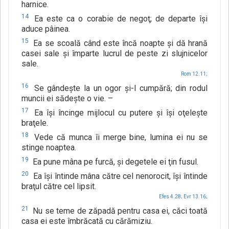
harnice.
14
Ea este ca o corabie de negoţ; de departe îşi
aduce pâinea.
15
Ea se scoală când este încă noapte şi dă hrană
casei sale şi împarte lucrul de peste zi slujnicelor
sale.
Rom 12.11;
16
Se gândeşte la un ogor şi-l cumpără; din rodul
muncii ei sădeşte o vie. –
17
Ea îşi încinge mijlocul cu putere şi îşi oţeleşte
braţele.
18
Vede că munca îi merge bine, lumina ei nu se
stinge noaptea.
19
Ea pune mâna pe furcă, şi degetele ei ţin fusul.
20
Ea îşi întinde mâna către cel nenorocit, îşi întinde
braţul către cel lipsit.
Efes 4.28;
Evr 13.16;
21
Nu se teme de zăpadă pentru casa ei, căci toată
casa ei este îmbrăcată cu cărămiziu.