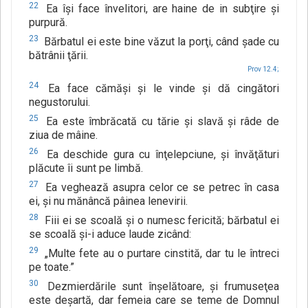
22
Ea îşi face învelitori, are haine de in subţire şi
purpură.
23
Bărbatul ei este bine văzut la porţi, când şade cu
bătrânii ţării.
Prov 12.4;
24
Ea face cămăşi şi le vinde şi dă cingători
negustorului.
25
Ea este îmbrăcată cu tărie şi slavă şi râde de
ziua de mâine.
26
Ea deschide gura cu înţelepciune, şi învăţături
plăcute îi sunt pe limbă.
27
Ea veghează asupra celor ce se petrec în casa
ei, şi nu mănâncă pâinea lenevirii.
28
Fiii ei se scoală şi o numesc fericită; bărbatul ei
se scoală şi-i aduce laude zicând:
29
„Multe fete au o purtare cinstită, dar tu le întreci
pe toate.”
30
Dezmierdările sunt înşelătoare, şi frumuseţea
este deşartă, dar femeia care se teme de Domnul