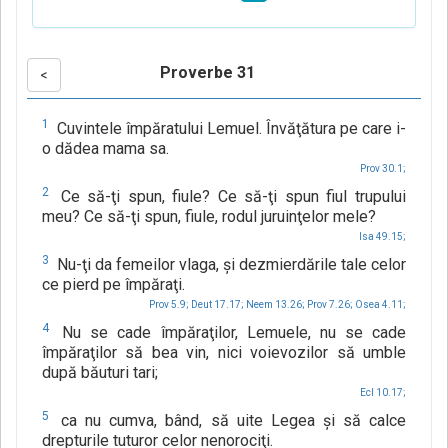
Proverbe 31
<
1
Cuvintele împăratului Lemuel. Învăţătura pe care i-
o dădea mama sa.
Prov 30.1;
2
Ce să-ţi spun, fiule? Ce să-ţi spun fiul trupului
meu? Ce să-ţi spun, fiule, rodul juruinţelor mele?
Isa 49.15;
3
Nu-ţi da femeilor vlaga, şi dezmierdările tale celor
ce pierd pe împăraţi.
Prov 5.9;
Deut 17.17;
Neem 13.26;
Prov 7.26;
Osea 4.11;
4
Nu se cade împăraţilor, Lemuele, nu se cade
împăraţilor să bea vin, nici voievozilor să umble
după băuturi tari;
Ecl 10.17;
5
ca nu cumva, bând, să uite Legea şi să calce
drepturile tuturor celor nenorociţi.