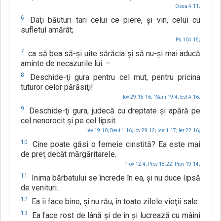
Osea 4.11;
6
Daţi băuturi tari celui ce piere, şi vin, celui cu
sufletul amărât;
Ps 104.15;
7
ca să bea să-şi uite sărăcia şi să nu-şi mai aducă
aminte de necazurile lui. –
8
Deschide-ţi gura pentru cel mut, pentru pricina
tuturor celor părăsiţi!
Iov 29.15-16;
1Sam 19.4;
Est 4.16;
9
Deschide-ţi gura, judecă cu dreptate şi apără pe
cel nenorocit şi pe cel lipsit.
Lev 19.10;
Deut 1.16;
Iov 29.12;
Isa 1.17;
Ier 22.16;
10
Cine poate găsi o femeie cinstită? Ea este mai
de preţ decât mărgăritarele.
Prov 12.4;
Prov 18.22;
Prov 19.14;
11
Inima bărbatului se încrede în ea, şi nu duce lipsă
de venituri.
12
Ea îi face bine, şi nu rău, în toate zilele vieţii sale.
13
Ea face rost de lână şi de in şi lucrează cu mâini