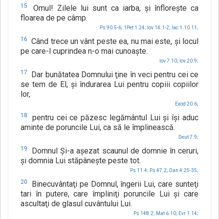
15
Omul! Zilele lui sunt ca iarba, şi înfloreşte ca
floarea de pe câmp.
Ps 90.5-6;
1Pet 1.24;
Iov 14.1-2;
Iac 1.10.11;
16
Când trece un vânt peste ea, nu mai este, şi locul
pe care-l cuprindea n-o mai cunoaşte.
Iov 7.10;
Iov 20.9;
17
Dar bunătatea Domnului ţine în veci pentru cei ce
se tem de El, şi îndurarea Lui pentru copiii copiilor
lor,
Exod 20.6;
18
pentru cei ce păzesc legământul Lui şi îşi aduc
aminte de poruncile Lui, ca să le împlinească.
Deut 7.9;
19
Domnul Şi-a aşezat scaunul de domnie în ceruri,
şi domnia Lui stăpâneşte peste tot.
Ps 11.4;
Ps 47.2;
Dan 4.25-35;
20
Binecuvântaţi pe Domnul, îngerii Lui, care sunteţi
tari în putere, care împliniţi poruncile Lui şi care
ascultaţi de glasul cuvântului Lui.
Ps 148.2;
Mat 6.10;
Evr 1.14;