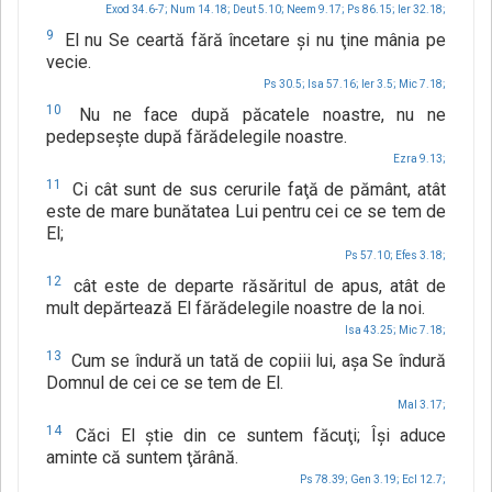
Exod 34.6-7;
Num 14.18;
Deut 5.10;
Neem 9.17;
Ps 86.15;
Ier 32.18;
9
El nu Se ceartă fără încetare şi nu ţine mânia pe
vecie.
Ps 30.5;
Isa 57.16;
Ier 3.5;
Mic 7.18;
10
Nu ne face după păcatele noastre, nu ne
pedepseşte după fărădelegile noastre.
Ezra 9.13;
11
Ci cât sunt de sus cerurile faţă de pământ, atât
este de mare bunătatea Lui pentru cei ce se tem de
El;
Ps 57.10;
Efes 3.18;
12
cât este de departe răsăritul de apus, atât de
mult depărtează El fărădelegile noastre de la noi.
Isa 43.25;
Mic 7.18;
13
Cum se îndură un tată de copiii lui, aşa Se îndură
Domnul de cei ce se tem de El.
Mal 3.17;
14
Căci El ştie din ce suntem făcuţi; Îşi aduce
aminte că suntem ţărână.
Ps 78.39;
Gen 3.19;
Ecl 12.7;