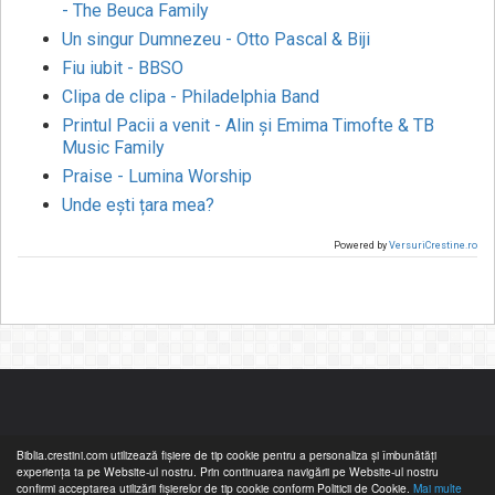
- The Beuca Family
Un singur Dumnezeu - Otto Pascal & Biji
Fiu iubit - BBSO
Clipa de clipa - Philadelphia Band
Printul Pacii a venit - Alin și Emima Timofte & TB
Music Family
Praise - Lumina Worship
Unde ești țara mea?
Powered by
VersuriCrestine.ro
Biblia.crestini.com utilizează fişiere de tip cookie pentru a personaliza și îmbunătăți
experiența ta pe Website-ul nostru. Prin continuarea navigării pe Website-ul nostru
confirmi acceptarea utilizării fişierelor de tip cookie conform Politicii de Cookie.
Mai multe