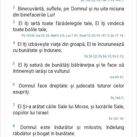
ps 103.22;
Ps 104.1;
Ps 146.1;
2
Binecuvântă, suflete, pe Domnul şi nu uita niciuna
din binefacerile Lui!
3
El îţi iartă toate fărădelegile tale, El îţi vindecă
toate bolile tale;
Ps 130.8;
Isa 33.24;
Mat 9.2-6;
Luc 7.47;
Exod 15.26;
Ps 147.3;
Ier 17.14;
4
El îţi izbăveşte viaţa din groapă, El te încununează
cu bunătate şi îndurare;
Ps 34.22;
Ps 56.13;
Ps 5.12;
5
El îţi satură de bunătăţi bătrâneţea şi te face să
întinereşti iarăşi ca vulturul.
Isa 40.31;
6
Domnul face dreptate şi judecată tuturor celor
asupriţi.
Ps 146.7;
7
El Şi-a arătat căile Sale lui Moise, şi lucrările Sale,
copiilor lui Israel.
Ps 147.19;
8
Domnul este îndurător şi milostiv, îndelung
răbdător şi bogat în bunătate.