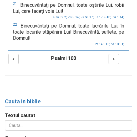
21
Binecuvântaţi pe Domnul, toate oştirile Lui, robii
Lui, care faceţi voia Lui!
Gen 32.2;
Ios 5.14;
Ps 68.17;
Dan 7.9-10;
Evr 1.14;
22
Binecuvântaţi pe Domnul, toate lucrările Lui, în
toate locurile stăpânirii Lui! Binecuvântă, suflete, pe
Domnul!
Ps 145.10;
ps 103.1;
Psalmi 103
<
>
Cauta in biblie
Textul cautat