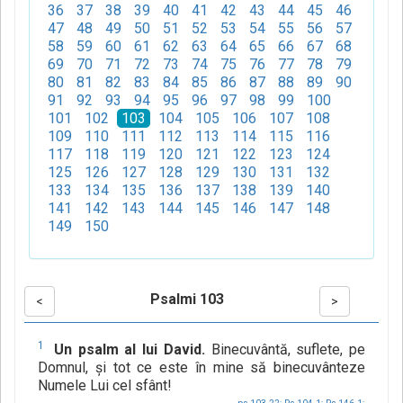
36
37
38
39
40
41
42
43
44
45
46
47
48
49
50
51
52
53
54
55
56
57
58
59
60
61
62
63
64
65
66
67
68
69
70
71
72
73
74
75
76
77
78
79
80
81
82
83
84
85
86
87
88
89
90
91
92
93
94
95
96
97
98
99
100
101
102
103
104
105
106
107
108
109
110
111
112
113
114
115
116
117
118
119
120
121
122
123
124
125
126
127
128
129
130
131
132
133
134
135
136
137
138
139
140
141
142
143
144
145
146
147
148
149
150
Psalmi 103
<
>
1
Un psalm al lui David.
Binecuvântă, suflete, pe
Domnul, şi tot ce este în mine să binecuvânteze
Numele Lui cel sfânt!