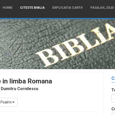
HOME
CITESTE BIBLIA
EXPLICATIA CARTII
PASAJUL ZILEI
C
e in limba Romana
 Dumitru Cornilescu
T
Psalmi
C