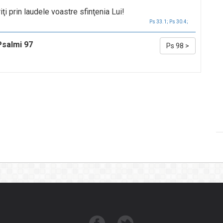
ţi prin laudele voastre sfinţenia Lui!
Ps 33.1;
Ps 30.4;
Psalmi 97
Ps 98
>