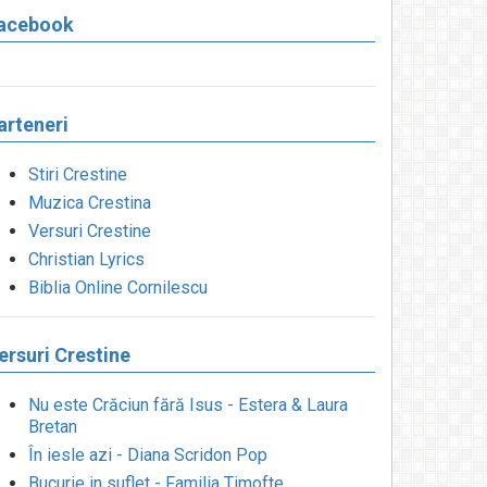
acebook
arteneri
Stiri Crestine
Muzica Crestina
Versuri Crestine
Christian Lyrics
Biblia Online Cornilescu
ersuri Crestine
Nu este Crăciun fără Isus - Estera & Laura
Bretan
În iesle azi - Diana Scridon Pop
Bucurie in suflet - Familia Timofte