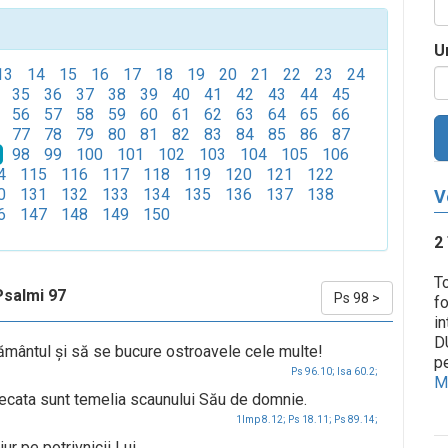
U
13
14
15
16
17
18
19
20
21
22
23
24
35
36
37
38
39
40
41
42
43
44
45
56
57
58
59
60
61
62
63
64
65
66
77
78
79
80
81
82
83
84
85
86
87
98
99
100
101
102
103
104
105
106
4
115
116
117
118
119
120
121
122
0
131
132
133
134
135
136
137
138
V
6
147
148
149
150
2
T
Psalmi 97
Ps 98
>
fo
in
D
mântul şi să se bucure ostroavele cele multe!
pe
Ps 96.10;
Isa 60.2;
Me
udecata sunt temelia scaunului Său de domnie.
1Imp 8.12;
Ps 18.11;
Ps 89.14;
ur pe potrivnicii Lui.