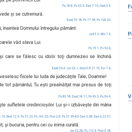
F
Ps 18.8;
Ps 50.3;
Dan 7.10;
Hab 3.5;
vede şi se cutremură.
Exod 19.18;
Ps 77.18;
Ps 104.32;
, înaintea Domnului întregului pământ.
P
Jud 5.5;
Mic 1.4;
oarele văd slava Lui.
Ps 19.1;
Ps 50.6;
şi care se fălesc cu idolii: toţi dumnezeii se închină
Exod 20.4;
Lev 26.1;
Deut 5.8.27.15;
Evr 1.6;
veselesc fiicele lui Iuda de judecăţile Tale, Doamne!
e tot pământul, Tu eşti preaînălţat mai presus de toţi
V
Ps 83.18;
Exod 18.11;
Ps 95.3;
Ps 96.4;
şte sufletele credincioşilor Lui şi-i izbăveşte din mâna
.15;
Rom 12.9;
Ps 31.23;
Ps 145.20;
Prov 2.8;
Ps 37.39-40;
Dan 3.28;
Dan 6.22-27;
 şi bucuria, pentru cei cu inima curată.
Iov 22.28;
Ps 112.4;
Prov 4.18;