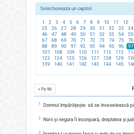
Selectioneaza un capitol:
1
2
3
4
5
6
7
8
9
10
11
12
25
26
27
28
29
30
31
32
33
34
46
47
48
49
50
51
52
53
54
55
67
68
69
70
71
72
73
74
75
76
88
89
90
91
92
93
94
95
96
97
107
108
109
110
111
112
113
11
123
124
125
126
127
128
129
13
139
140
141
142
143
144
145
14
<
Ps 96
1
Domnul împărăţeşte: să se înveselească pă
2
Norii şi negura Îl înconjoară, dreptatea şi j
3
Înaintea Lui merge focul şi arde de jur împrej