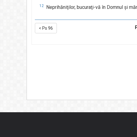
12
Neprihăniţilor, bucuraţi-vă în Domnul şi mări
<
Ps 96