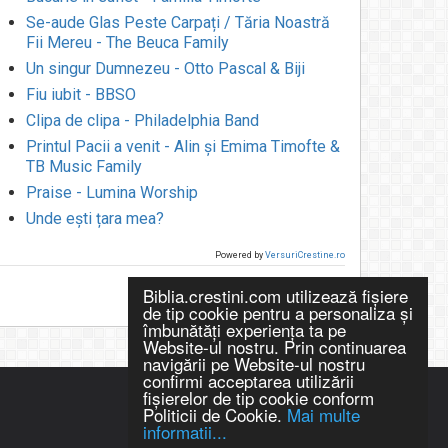
Se-aude Glas Peste Carpați / Tăria Noastră
Fii Mereu - The Beuca Family
Un singur Dumnezeu - Otto Pascal & Biji
Fiu iubit - BBSO
Clipa de clipa - Philadelphia Band
Printul Pacii a venit - Alin și Emima Timofte &
TB Music Family
Praise - Lumina Worship
Unde ești țara mea?
Powered by
VersuriCrestine.ro
Biblia.crestini.com utilizează fişiere
de tip cookie pentru a personaliza și
îmbunătăți experiența ta pe
Website-ul nostru. Prin continuarea
navigării pe Website-ul nostru
confirmi acceptarea utilizării
fişierelor de tip cookie conform
Politicii de Cookie.
Mai multe
informatii...