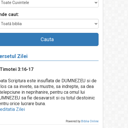
nde caut:
Cauta
ersetul Zilei
 Timotei 3:16-17
oata Scriptura este insuflata de DUMNEZEU si de
los ca sa invete, sa mustre, sa indrepte, sa dea
telepciune in neprihanire, pentru ca omul lui
UMNEZEU sa fie desavarsit si cu totul destoinic
ntru orice lucrare buna.
ditatia Zilei
Powered by
Biblia Online