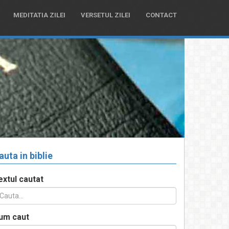
MEDITATIA ZILEI
VERSETUL ZILEI
CONTACT
auta in biblie
extul cautat
um caut