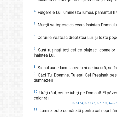
4
Fulgerele Lui luminează lumea, pământul Îl 
5
Munţii se topesc ca ceara înaintea Domnului
6
Cerurile vestesc dreptatea Lui, şi toate pop
7
Sunt ruşinaţi toţi cei ce slujesc icoanelor 
înaintea Lui.
8
Sionul aude lucrul acesta şi se bucură; se în
9
Căci Tu, Doamne, Tu eşti Cel Preaînalt pest
dumnezeii.
10
Urâţi răul, cei ce iubiţi pe Domnul! El păze
celor răi.
Ps 34.14;
Ps 37.27;
Ps 101.3;
Amos 5
11
Lumina este semănată pentru cel neprihănit,