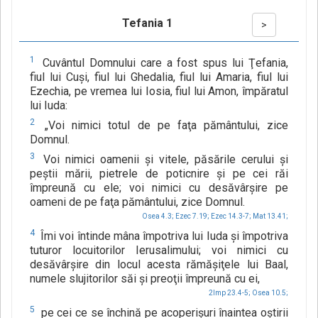
Tefania 1
>
1
Cuvântul Domnului care a fost spus lui Ţefania,
fiul lui Cuşi, fiul lui Ghedalia, fiul lui Amaria, fiul lui
Ezechia, pe vremea lui Iosia, fiul lui Amon, împăratul
lui Iuda:
2
„Voi nimici totul de pe faţa pământului, zice
Domnul.
3
Voi nimici oamenii şi vitele, păsările cerului şi
peştii mării, pietrele de poticnire şi pe cei răi
împreună cu ele; voi nimici cu desăvârşire pe
oameni de pe faţa pământului, zice Domnul.
Osea 4.3;
Ezec 7.19;
Ezec 14.3-7;
Mat 13.41;
4
Îmi voi întinde mâna împotriva lui Iuda şi împotriva
tuturor locuitorilor Ierusalimului; voi nimici cu
desăvârşire din locul acesta rămăşiţele lui Baal,
numele slujitorilor săi şi preoţii împreună cu ei,
2Imp 23.4-5;
Osea 10.5;
5
pe cei ce se închină pe acoperişuri înaintea oştirii