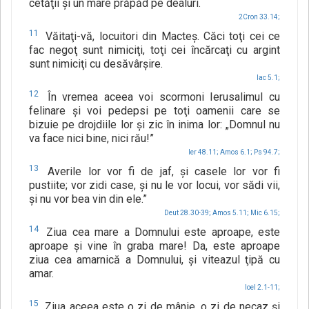
cetăţii şi un mare prăpăd pe dealuri.
2Cron 33.14;
11
Văitaţi-vă, locuitori din Macteş. Căci toţi cei ce
fac negoţ sunt nimiciţi, toţi cei încărcaţi cu argint
sunt nimiciţi cu desăvârşire.
Iac 5.1;
12
În vremea aceea voi scormoni Ierusalimul cu
felinare şi voi pedepsi pe toţi oamenii care se
bizuie pe drojdiile lor şi zic în inima lor: „Domnul nu
va face nici bine, nici rău!”
Ier 48.11;
Amos 6.1;
Ps 94.7;
13
Averile lor vor fi de jaf, şi casele lor vor fi
pustiite; vor zidi case, şi nu le vor locui, vor sădi vii,
şi nu vor bea vin din ele.”
Deut 28.30-39;
Amos 5.11;
Mic 6.15;
14
Ziua cea mare a Domnului este aproape, este
aproape şi vine în graba mare! Da, este aproape
ziua cea amarnică a Domnului, şi viteazul ţipă cu
amar.
Ioel 2.1-11;
15
Ziua aceea este o zi de mânie, o zi de necaz şi