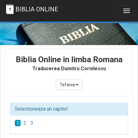
BIBLIA ONLINE
Togg
navig
Biblia Online in limba Romana
Traducerea Dumitru Cornilescu
Tefania
Selectioneaza un capitol:
1
2
3