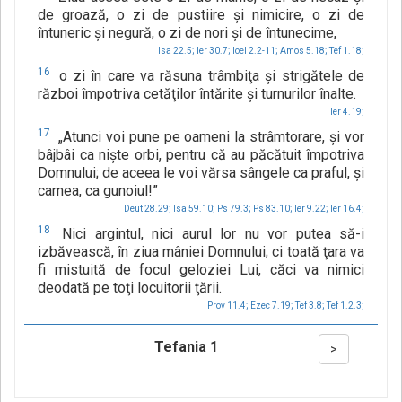
de groază, o zi de pustiire şi nimicire, o zi de
întuneric şi negură, o zi de nori şi de întunecime,
Isa 22.5;
Ier 30.7;
Ioel 2.2-11;
Amos 5.18;
Tef 1.18;
16
o zi în care va răsuna trâmbiţa şi strigătele de
război împotriva cetăţilor întărite şi turnurilor înalte.
Ier 4.19;
17
„Atunci voi pune pe oameni la strâmtorare, şi vor
bâjbâi ca nişte orbi, pentru că au păcătuit împotriva
Domnului; de aceea le voi vărsa sângele ca praful, şi
carnea, ca gunoiul!”
Deut 28.29;
Isa 59.10;
Ps 79.3;
Ps 83.10;
Ier 9.22;
Ier 16.4;
18
Nici argintul, nici aurul lor nu vor putea să-i
izbăvească, în ziua mâniei Domnului; ci toată ţara va
fi mistuită de focul geloziei Lui, căci va nimici
deodată pe toţi locuitorii ţării.
Prov 11.4;
Ezec 7.19;
Tef 3.8;
Tef 1.2.3;
Tefania 1
>