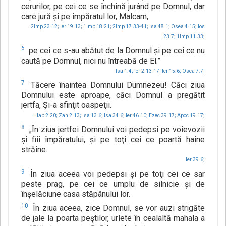
cerurilor, pe cei ce se închină jurând pe Domnul, dar
care jură şi pe împăratul lor, Malcam,
2Imp 23.12;
Ier 19.13;
1Imp 18.21;
2Imp 17.33-41;
Isa 48.1;
Osea 4.15;
Ios
23.7;
1Imp 11.33;
6
pe cei ce s-au abătut de la Domnul şi pe cei ce nu
caută pe Domnul, nici nu întreabă de El.”
Isa 1.4;
Ier 2.13-17;
Ier 15.6;
Osea 7.7;
7
Tăcere înaintea Domnului Dumnezeu! Căci ziua
Domnului este aproape, căci Domnul a pregătit
jertfa, Şi-a sfinţit oaspeţii.
Hab 2.20;
Zah 2.13;
Isa 13.6;
Isa 34.6;
Ier 46.10;
Ezec 39.17;
Apoc 19.17;
8
„În ziua jertfei Domnului voi pedepsi pe voievozii
şi fiii împăratului, şi pe toţi cei ce poartă haine
străine.
Ier 39.6;
9
În ziua aceea voi pedepsi şi pe toţi cei ce sar
peste prag, pe cei ce umplu de silnicie şi de
înşelăciune casa stăpânului lor.
10
În ziua aceea, zice Domnul, se vor auzi strigăte
de jale la poarta peştilor, urlete în cealaltă mahala a