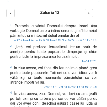
Zaharia 12
<
>
1
Prorocia, cuvântul Domnului despre Israel. Aşa
vorbeşte Domnul care a întins cerurile şi a întemeiat
pământul, şi a întocmit duhul omului din el:
Isa 42.5;
Isa 44.24;
Isa 45.12-18;
Isa 48.13;
Num 16.22;
Isa 57.16;
Evr 12.9;
2
„Iată, voi preface Ierusalimul într-un potir de
ameţire pentru toate popoarele dimprejur şi chiar
pentru Iuda, la împresurarea Ierusalimului.
Isa 51.17-28;
3
În ziua aceea, voi face din Ierusalim o piatră grea
pentru toate popoarele. Toţi cei ce o vor ridica, vor fi
vătămaţi, şi toate neamurile pământului se vor
strânge împotriva lui.
Zah 12.4-11;
Zah 13.1;
Zah 14.4-13;
Mat 21.44;
4
În ziua aceea, zice Domnul, voi lovi cu ameţeală
pe toţi caii şi cu turbare pe cei ce vor călări pe ei;
dar voi avea ochii deschişi asupra casei lui Iuda şi