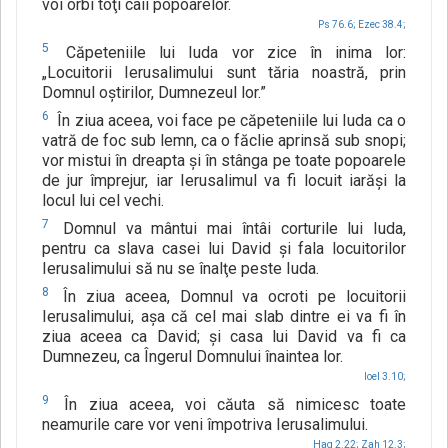
voi orbi toţi caii popoarelor.
Ps 76.6;
Ezec 38.4;
5
Căpeteniile lui Iuda vor zice în inima lor:
„Locuitorii Ierusalimului sunt tăria noastră, prin
Domnul oştirilor, Dumnezeul lor.”
6
În ziua aceea, voi face pe căpeteniile lui Iuda ca o
vatră de foc sub lemn, ca o făclie aprinsă sub snopi;
vor mistui în dreapta şi în stânga pe toate popoarele
de jur împrejur, iar Ierusalimul va fi locuit iarăşi la
locul lui cel vechi.
7
Domnul va mântui mai întâi corturile lui Iuda,
pentru ca slava casei lui David şi fala locuitorilor
Ierusalimului să nu se înalţe peste Iuda.
8
În ziua aceea, Domnul va ocroti pe locuitorii
Ierusalimului, aşa că cel mai slab dintre ei va fi în
ziua aceea ca David; şi casa lui David va fi ca
Dumnezeu, ca Îngerul Domnului înaintea lor.
Ioel 3.10;
9
În ziua aceea, voi căuta să nimicesc toate
neamurile care vor veni împotriva Ierusalimului.
Hag 2.22;
Zah 12.3;