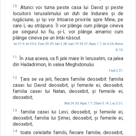
10
Atunci voi turna peste casa lui David şi peste
locuitorii Ierusalimului un duh de îndurare şi de
rugăciune, şi îşi vor întoarce privirile spre Mine, pe
care L-au străpuns. Îl vor plânge cum plânge cineva
pe singurul lui fiu, şi-L vor plânge amarnic cum
plânge cineva pe un întâi născut.
Ier 31.9;
Ier 50.4;
Ezec 39.29;
Ioel 2.28;
Ioan 19.34-37;
Apoc 1.7;
Ier 6.26;
Amos
8.10;
11
În ziua aceea, va fi jale mare în Ierusalim, ca jalea
din Hadadrimon, în valea Meghidonului.
Fapt 2.37;
12
Ţara se va jeli, fiecare familie deosebit: familia
casei lui David deosebit, şi femeile ei, deosebit;
familia casei lui Natan, deosebit, şi femeile ei,
deosebit;
Mat 24.30;
Apoc 1.7;
2Sam 5.14;
Luc 3.31;
13
familia casei lui Levi, deosebit, şi femeile ei,
deosebit; familia lui Şimei, deosebit, şi femeile ei,
deosebit;
14
toate celelalte familii, fiecare familie, deosebit,