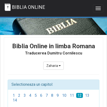
BIBLIA ONLINE
Togg
navig
Biblia Online in limba Romana
Traducerea Dumitru Cornilescu
Zaharia
Selectioneaza un capitol:
1
2
3
4
5
6
7
8
9
10
11
12
13
14